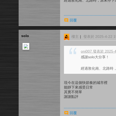
經過敦化南、北路時，原來停下
回覆
solo
樓主
|
發表於 2025-4-22 15
oni007 發表於 2025-4
感謝solo大分享！
經過敦化南、北路時
現今在這個快節奏的城市裡
能靜下來感受日常
其實不簡單
謝謝點評
回覆