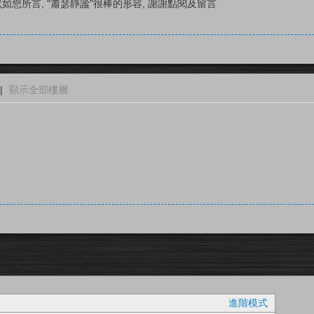
如您所言, "蕭瑟靜謐"很棒的形容, 謝謝點閱及留言
|
顯示全部樓層
進階模式