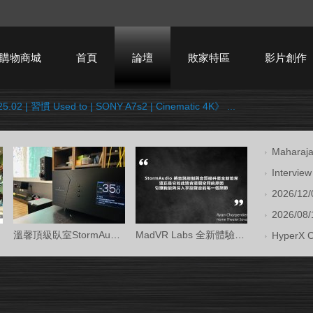
購物商城
首頁
論壇
敗家特區
影片創作
5.02 | 習慣 Used to | SONY A7s2 | Cinematic 4K》 ...
HTPC技術討論
Mahara
Intervi
2026/12/
2026/08/1
溫馨頂級臥室StormAudio風暴Core 16/Ken Kr
MadVR Labs 全新體驗中心 —— 與 StormAud
HyperX