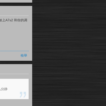
A7s2 和你的调
檢舉
几分静