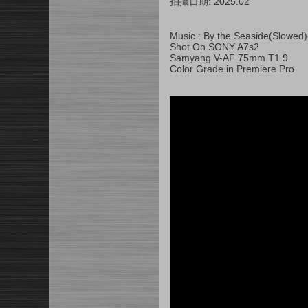
拍攝日期: 2025.02
Music : By the Seaside(Slowed)
Shot On SONY A7s2
Samyang V-AF 75mm T1.9
Color Grade in Premiere Pro