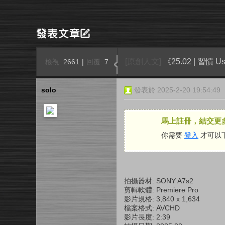
[原創人文]
《25.02 | 習慣 Use
檢視:
2661
|
回覆:
7
solo
發表於 2025-2-20 19:54:49
馬上註冊，結交更
你需要
登入
才可以
拍攝器材: SONY A7s2
剪輯軟體: Premiere Pro
影片規格: 3,840 x 1,634
檔案格式: AVCHD
影片長度: 2:39