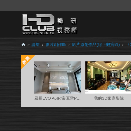
»
論壇
›
影片創作區
›
影片原創作品(線上觀賞區)
›
《2
H
D.
Cl
ub
精
研
風暴EVO AoIP/帝瓦雷Phantom 7.0.4金蛋客廳
我的3D家庭影院
視
務
所