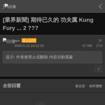
›
綜合討論區
›
電影討論評鑑
›
內容
[業界新聞] 期待已久的 功夫厲 Kung
Fury ... 2 ???
xpic
1
禁止訪問
F
2025-5-12 16:12:32
789
0
提示:
作者被禁止或刪除 內容自動遮蔽
全部回覆
看全部
倒序瀏覽