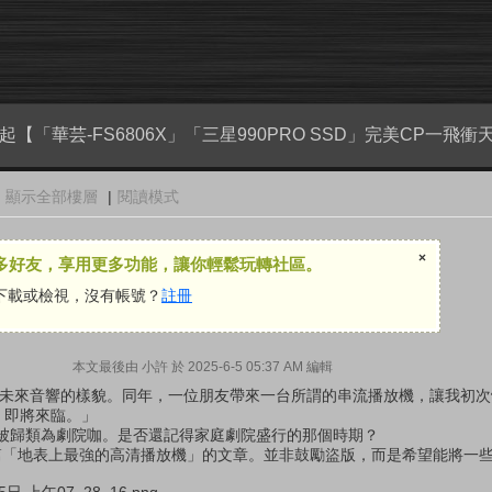
的崛起【「華芸-FS6806X」「三星990PRO SSD」完美CP一飛衝
顯示全部樓層
|
閱讀模式
×
多好友，享用更多功能，讓你輕鬆玩轉社區。
下載或檢視，沒有帳號？
註冊
本文最後由 小許 於 2025-6-5 05:37 AM 編輯
討論未來音響的樣貌。同年，一位朋友帶來一台所謂的串流播放機，讓我初
d 即將來臨。」
被歸類為劇院咖。是否還記得家庭劇院盛行的那個時期？
寫過一篇「地表上最強的高清播放機」的文章。並非鼓勵盜版，而是希望能將一