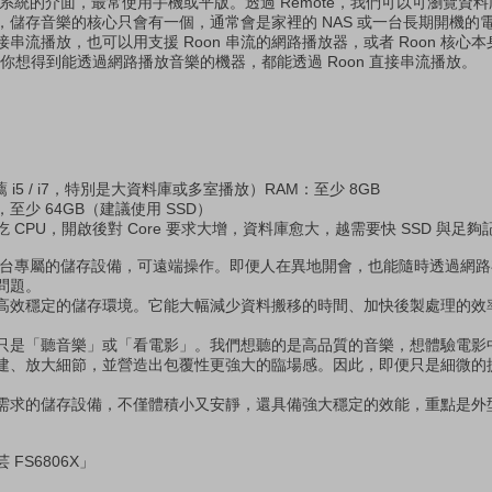
Roon 系統的介面，最常使用手機或平版。透過 Remote，我們可以可瀏覽
，儲存音樂的核心只會有一個，通常會是家裡的 NAS 或一台長期開機的
串流播放，也可以用支援 Roon 串流的網路播放器，或者 Roon 核心
所有你想得到能透過網路播放音樂的機器，都能透過 Roon 直接串流播放。
上（推薦 i5 / i7，特別是大資料庫或多室播放）RAM：至少 8GB
至少 64GB（建議使用 SSD）
能吃 CPU，開啟後對 Core 要求大增，資料庫愈大，越需要快 SSD 與足
是一台專屬的儲存設備，可遠端操作。即便人在異地開會，也能隨時透過網
問題。
高效穩定的儲存環境。它能大幅減少資料搬移的時間、加快後製處理的效
只是「聽音樂」或「看電影」。我們想聽的是高品質的音樂，想體驗電影
建、放大細節，並營造出包覆性更強大的臨場感。因此，即便只是細微的
需求的儲存設備，不僅體積小又安靜，還具備強大穩定的效能，重點是外
FS6806X」