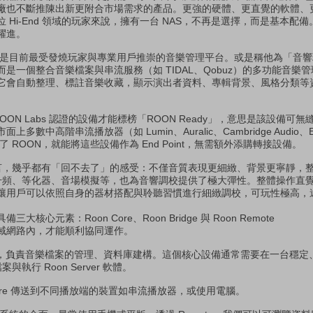
廠也不斷推陳出新更附合市場需求的產品。更強的硬體、更直覺的軟體、
 Hi-End 領域的玩家來說，擁有一台 NAS，不再是選擇，而是基本配
躍進。
N 是目前最受發燒玩家與專業用戶推崇的音樂管理平台。或是稱他為「音
一個整合音樂檔案與串流服務（如 TIDAL、Qobuz）的多功能音樂管
它會自動整理、標註音樂收藏，顯示演出者資料、專輯背景、風格分類等
。
ON Labs 認證的設備才能標榜「ROON Ready」，意思是該設備可無縫與 
中高階串流播放器（如 Lumin、Auralic、Cambridge Audio、E
 ROON，就能將這些設備作為 End Point，無需額外添購轉接設備。
家而言，幾乎都有「回不去了」的感受：不僅音質表現更細緻、背景更寧靜，
能如升頻、等化器、音場模擬等，也為音響調校提供了極大彈性。整體操作直
讓用戶可以依照自身的器材搭配與聆聽習慣進行細緻調校，可玩性極高，
大核心元素：Roon Core、Roon Bridge 與 Roon Remote
域網路內，才能順利協同運作。
的中樞，負責音樂檔案的管理、資料庫建構。這個核心設備通常需要在一台穩
執行 Roon Server 軟體。
從 Core 傳送到不同播放端的裝置如串流播放器，或使用電腦。