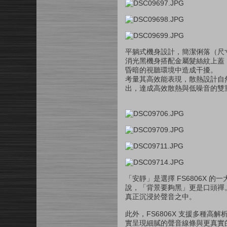
平躺式機身設計，簡潔俐落（尺寸為 
消光黑機身搭配金屬髮絲紋上蓋
昏暗的視聽環境中造成干擾。
考量其高效能表現，散熱設計自然
出，達成高效散熱與低噪音的雙
「安靜」是選擇 FS6806X
說，「背景要夠黑」更是口頭禪
真正沉浸於聲音之中。
此外，FS6806X 支援多種高解析
實呈現細膩的聲音線條與更真實