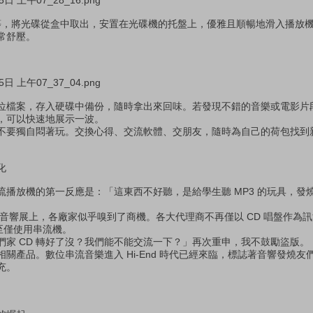
 等等，將光碟從盒中取出，安置在光碟機的托盤上，優雅且順暢地滑入播放
常舒壓。
位檔案，存入硬碟中備份，隨時拿出來回味。若發現不錯的音樂或電影片
，可以快速地展示一波。
不要獨自悶著玩。交換心得、交流軟體、交朋友，隨時為自己的荷包找到
化
流播放機的第一反應是：「這東西不好聽，是給學生聽 MP3 的玩具，發
i-End 音響展上，各廠家似乎嗅到了商機。各大代理商不再僅以 CD 唱盤作
至僅使用串流機。
們家 CD 轉好了沒？我們能不能交流一下？」再次重申，我不鼓勵盜版。
關產品。數位串流音樂進入 Hi-End 時代已經來臨，標誌著音響發燒友
充。