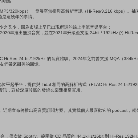
的崛起
/320kbps），發展至無損與高解析音訊（Hi-Res/9,216 kbps）。
，不過是這幾年的事情。
應該少之又少，因為市場上早已出現所謂的線上串流音樂平台：
0年推出無損音質，並在2021年升級至支援 24bit / 192kHz 的 Hi-
Hi-Res 24-bit/192kHz 的音質體驗。2024年之前曾支援 MQA（384kHz
燒友們帶來甜美的回憶。
地位平起平坐，提供與 Tidal 相同的高解析格式（FLAC Hi-Res 24-bit/
資訊，對於深度聆聽的發燒友樂迷相當實用。
格式，近期宣布將推出高音質訂閱方案。其實我個人最喜歡它的 podcast，
僅次於 Spotify。範圍從 CD 品質的 44.1kHz/16bit 到 Hi-Res 192k