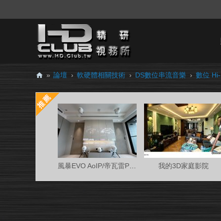
»
論壇
›
軟硬體相關技術
›
DS數位串流音樂
›
數位 Hi
H
D.
Cl
ub
精
研
風暴EVO AoIP/帝瓦雷Phantom 7.0.4金蛋客廳
我的3D家庭影院
視
務
所