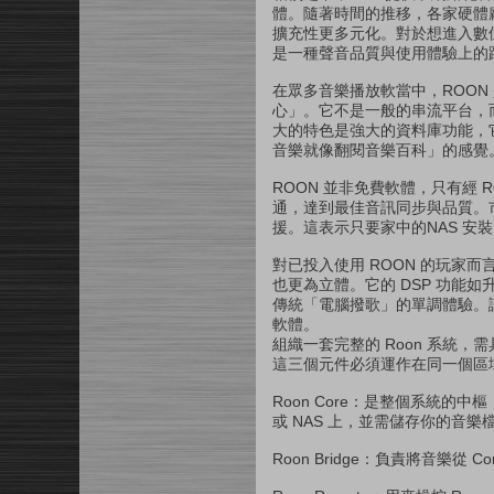
體。隨著時間的推移，各家硬體
擴充性更多元化。對於想進入數位
是一種聲音品質與使用體驗上的
在眾多音樂播放軟當中，ROO
心」。它不是一般的串流平台，而是
大的特色是強大的資料庫功能，
音樂就像翻閱音樂百科」的感覺
ROON 並非免費軟體，只有經 RO
通，達到最佳音訊同步與品質。市面上多數
援。這表示只要家中的NAS 安裝了
對已投入使用 ROON 的玩
也更為立體。它的 DSP 功
傳統「電腦撥歌」的單調體驗。
軟體。
組織一套完整的 Roon 系統，需具備三
這三個元件必須運作在同一個區
Roon Core：是整個系統
或 NAS 上，並需儲存你的音樂檔案與
Roon Bridge：負責將音樂