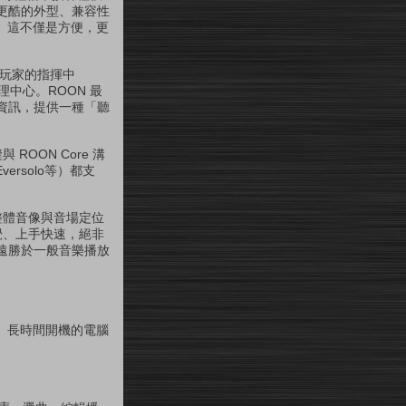
更酷的外型、兼容性
備。這不僅是方便，更
響玩家的指揮中
理中心。ROON 最
資訊，提供一種「聽
ROON Core 溝
versolo等）都支
整體音像與音場定位
覺、上手快速，絕非
遠勝於一般音樂播放
定、長時間開機的電腦