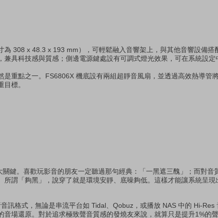
308 x 48.3 x 193 mm），可輕鬆融入音響架上，與其他音響設
，兼具科技感與質感；側邊電源鍵處設有可調式燈光效果，可在系統設定
是重點之一。FS6806X 機底設有兩組超靜音風扇，並透過高效熱導管
重目標。
 的一大關鍵。喜歡玩影音的朋友一定聽過那句經典：「一黑遮三醜」；而對
。所謂「夠黑」，說穿了就是環境安靜、底噪夠低。這樣才能讓系統呈現
音訊格式，無論是串流平台如 Tidal、Qobuz，或播放 NAS 中的 Hi-R
的音場還原。對於追求極致聲音質感的發燒友來說，就算只是提升1%的