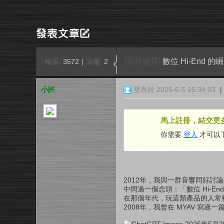
[器材鑑賞]
數位 Hi-End 
檢視:
3572
|
回覆:
2
小許
發表於 2025-6-5 05:34:03
|
馬上註冊，結交更
你需要
登入
才可以
2012年，我與一群音響同好
中閃過一個念頭：「數位 Hi-En
在那個年代，玩這類產品的人常
2008年，我曾在 MYAV 