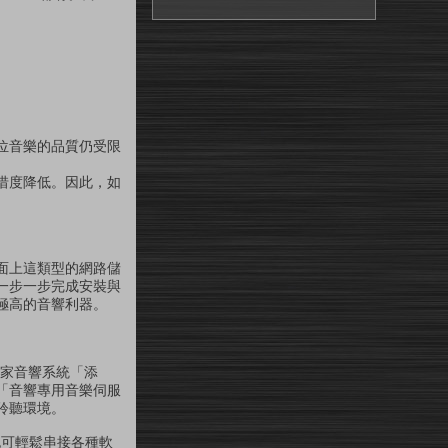
位音樂的品質仍受限
。
惜度降低。因此，如
面上這類型的網路儲
一步一步完成安裝與
極高的音響利器。
自家音響系統「添
「音響專用音樂伺服
聆聽環境。
也可輕鬆串接各種軟