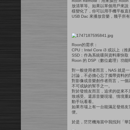
Roon Remote：用來操控 
放清單等。如果以單個用戶來說
樣變化了，你可以用手機平板直接
USB Dac 來播放音樂，幾乎
Roon的需求：
CPU：Intel Core i3 或以
SSD：作為系統碟與資料庫快取，
Roon 的 DSP（數位處理）功
對一般使用者而言，NAS 就
討論，不必擔心忘了攜帶資料的
對影像或音樂創作者而言，一個
不可或缺的幫手之一。
對於發燒友而言，追求的從來不
致感受。還原音樂現場、情境重
動手玩看看。
如果市場上有一台能滿足發燒友
便。
於是，茫茫機海當中我找到「華芸 