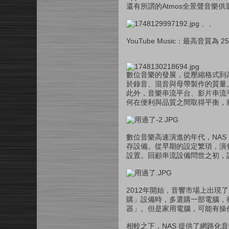
還有所謂的Atmos全景聲音樂供
、、
YouTube Music：最高音質
數位音樂的發展，從壓縮格式到
於錄音、混音與母帶製作的質量
此外，音樂串流平台、影片串流
何在便利與品質之間取得平衡，
數位音樂高速演進的年代，NA
存設備。從早期的設定繁瑣，演
設置。回顧串流設備問世之初，
2012年開始，音響市場上出現
購」設備時，多選購一部電腦，
器」。但是家用電腦，可能有操
相較之下，NAS 提供了網路化