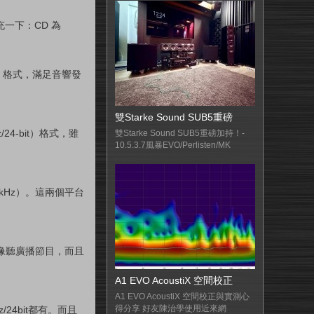
補充一下：CD 為
Res 格式，滿足音響發
雙Starke Sound SUB5重磅
/24-bit）格式，雖
雙Starke Sound SUB5重磅加持！-
10.5.3.7風暴EVO/Perlisten/MK
192kHz）。這兩個平台
就像聽廣播節目，而且
A1 EVO AcoustiX 空間校正
A1 EVO AcoustiX 空間校正與實測心
得分享 好友陳治學使用近來網
Hz/24bit都有。而且