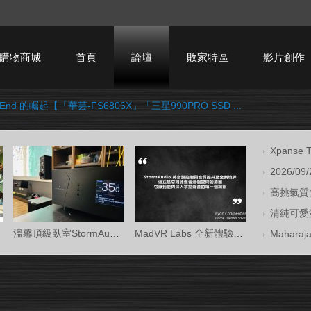
購物商城
首頁
論壇
敗家特區
影片創作
-End 的崛起【「華芸-FS6806X」「三星990PRO SSD ...
HTPC技術討論
Xpans
2026/09
高挑氣質大
清純可愛第
溫馨頂級臥室StormAudio風暴Core 16/Ken Kr
MadVR Labs 全新體驗中心 —— 與 StormAud
Mahara