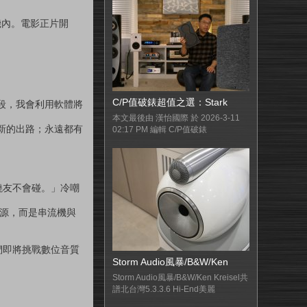
機內。電影正片開
C/P值破錶超值之選：Stark
段，我會利用軟體將
本文最後由 漢怡國際 於 2026-3-11
新的出路；永遠都有
02:17 PM 編輯 C/P值破錶
燒友不會碰。」冷嘲
為訊源，而是串流機與
們即將挑戰數位音質
Storm Audio風暴/B&W/Ken
Storm Audio風暴/B&W/Ken Kreisel共
譜北台灣5.3.3.6 Hi-End美麗