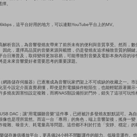
選擇。
為 256kbps，這平台好用的地方，可以連動YouTube平台上的MV。
高解析音訊，為音響發燒友帶來了前所未有的便利與音質享受。然而，數
。因此，選擇高品質的音樂來源與載體，仍是發燒友追求極致音質的關鍵
平台日漸普及，取得變得更加容易，可能導致對音樂及電影本身內容的珍
將是未來音響愛好者需要思考的重要課題。
S（網路儲存伺服器）已逐漸成為音響玩家們架上不可或缺的收藏之一。市
化至今設定介面直覺易懂，即使是對電腦操作較陌生，也能輕鬆跟著圖示
許多燒友因害怕設定複雜，而將NAS類設備拒於門外，錯失了這項可玩性
了USB DAC；讓“用電腦聽音樂”這件事，已經被許多發燒友默默認可。為
很像也是理所當然。而這一台「專用」的角色，端上音響架後，搖身一變
作複雜、噪音大、耗電量高等問題。這些都不利於打造「安靜、穩定」的
音樂儲存兼俱播放平台，更具備24小時不間斷運作的能力、低噪音運作。