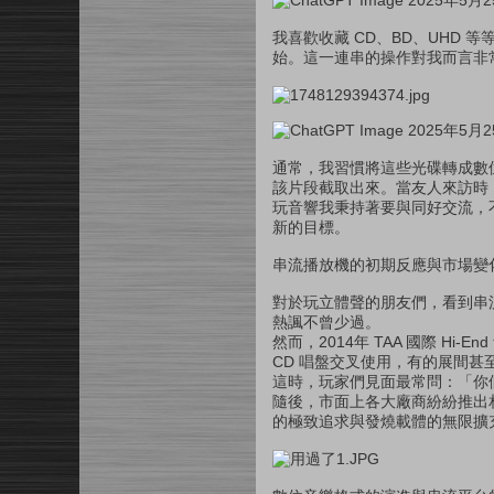
我喜歡收藏 CD、BD、UHD
始。這一連串的操作對我而言非
通常，我習慣將這些光碟轉成數
該片段截取出來。當友人來訪時
玩音響我秉持著要與同好交流，
新的目標。
串流播放機的初期反應與市場變
對於玩立體聲的朋友們，看到串
熱諷不曾少過。
然而，2014年 TAA 國際 H
CD 唱盤交叉使用，有的展間甚
這時，玩家們見面最常問：「你
隨後，市面上各大廠商紛紛推出相
的極致追求與發燒載體的無限擴