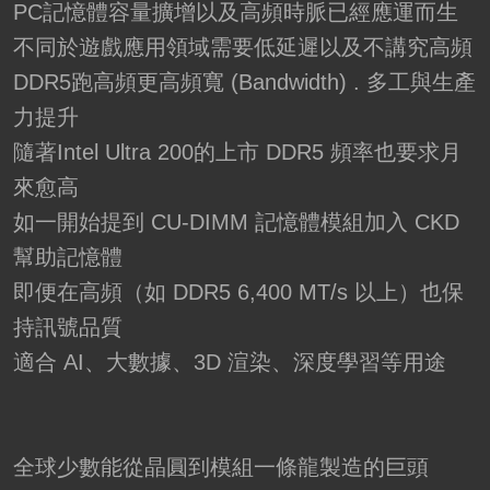
PC記憶體容量擴增以及高頻時脈已經應運而生
不同於遊戲應用領域需要低延遲以及不講究高頻
DDR5跑高頻更高頻寬 (Bandwidth) . 多工與生產
力提升
隨著Intel Ultra 200的上市 DDR5 頻率也要求月
來愈高
如一開始提到 CU-DIMM 記憶體模組加入 CKD
幫助記憶體
即便在高頻（如 DDR5 6,400 MT/s 以上）也保
持訊號品質
適合 AI、大數據、3D 渲染、深度學習等用途
全球少數能從晶圓到模組一條龍製造的巨頭