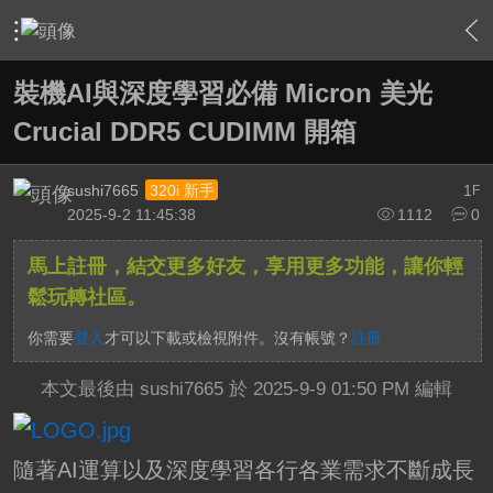
›
敗家特區 For Sale or Trade
›
3C資訊流通站
›
內容
裝機AI與深度學習必備 Micron 美光
Crucial DDR5 CUDIMM 開箱
sushi7665
1
320i 新手
F
2025-9-2 11:45:38
1112
0
馬上註冊，結交更多好友，享用更多功能，讓你輕
鬆玩轉社區。
你需要
登入
才可以下載或檢視附件。沒有帳號？
註冊
本文最後由 sushi7665 於 2025-9-9 01:50 PM 編輯
隨著AI運算以及深度學習各行各業需求不斷成長