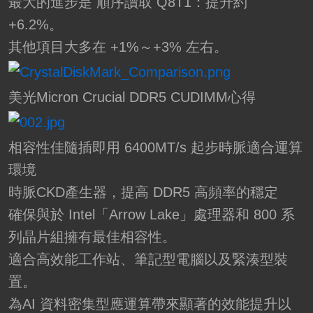
最大的進步是 順序讀取 Q8T1：提升約
+6.2%。
其他項目大多在 +1%～+3% 左右。
美光Micron Crucial DDR5 CUDIMM心得
相容性佳隨插即用 6400MT/s 起步時脈適合運算
環境
時脈CKD產生器，提高 DDR5 高頻率的穩定
確保與於 Intel「Arrow Lake」處理器和 800 系
列晶片組擁有最佳相容性。
適合高效能工作站、筆記型電腦以及緊湊型裝
置。
為AI 資料密集型應運算帶來顯著的效能提升以