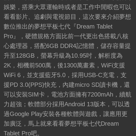
娛樂，搭乘大眾運輸時或者是工作中閒暇也可以
看看影片、追劇與電視節目，這次要來介紹夢想
數位推出的夢想平板七代『Dream Tablet
Pro』，硬體規格方面比前一代更出色搭載八核
心處理器，搭配6GB DDR4記憶體，儲存容量提
升至128GB，螢幕升級為10.95吋，解析度為
2K，相機前500萬，後1300萬畫素，WiFi支援
WiFi 6，並支援藍牙5.0，採用USB-C充電，支
援PD 3.0(PPS)快充，內建micro SD讀卡機，還
可以安裝SIM卡，電池方面擁有7200mAh，續航
力超強；軟體部分採用Android 13版本，可以透
過Google Play安裝各種軟體與遊戲，讓應用更
加廣泛，馬上就來看看夢想平板七代Dream
Tablet Pro吧。