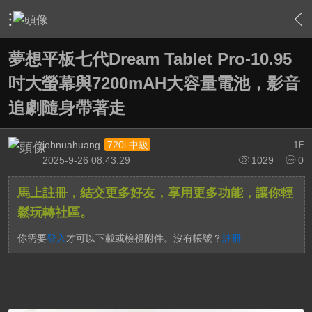
›
敗家特區 For Sale or Trade
›
3C資訊流通站
›
內容
夢想平板七代Dream Tablet Pro-10.95
吋大螢幕與7200mAH大容量電池，影音
追劇隨身帶著走
johnuahuang
1
720i 中級
F
2025-9-26 08:43:29
1029
0
馬上註冊，結交更多好友，享用更多功能，讓你輕
鬆玩轉社區。
你需要
登入
才可以下載或檢視附件。沒有帳號？
註冊