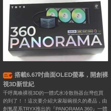
搭載6.67吋曲面OLED螢幕，開創裸
視3D新世紀
千呼萬喚裸視3D的一體式水冷散熱器台灣也買
的到了！！這次要介紹大家敲碗很久的產品，由
創氪星系TRYX推出的『PANORAMA 360』一體