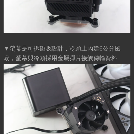
▼螢幕是可拆磁吸設計，冷頭上內建6公分風
扇，螢幕與冷頭採用金屬彈片接觸傳輸資料