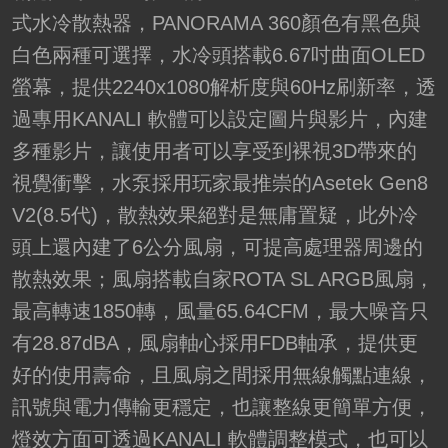
式水冷散熱器，PANORAMA 360顏色有黑色與
白色兩種可選擇，水冷頭搭載6.67吋曲面OLED
螢幕，提供2240x1080解析度與60Hz刷新率，透
過專用KANALI 軟體可以設定圖片與影片，內建
多種影片，讓使用者可以享受到裸視3D帶來的
視覺衝擊，水泵採用玩家最推崇的Asetek Gen8
V2(8.5代)，散熱效果絕對是無庸置疑，此外冷
頭上還內建了6公分風扇，可提高處理器周邊的
散熱效果；風扇搭載自家ROTA SL ARGB風扇，
最高轉速1850轉，風量65.64CFM，最大噪音只
有28.87dBA，風扇軸心採用FDB軸承，提供更
好的使用壽命，且風扇之間採用無線觸點連線，
訊號與電力傳輸更穩定，也讓整線更簡單方便，
燈效方面可透過KANALI 軟體調整模式，也可以