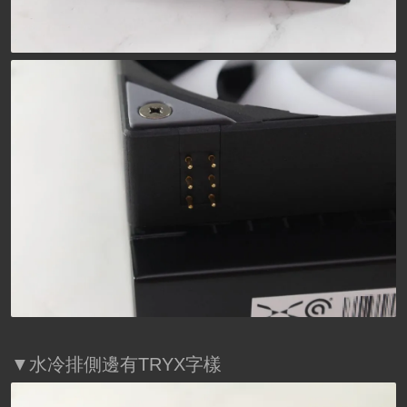
▼水冷排側邊有TRYX字樣