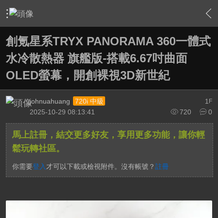
›
敗家特區 For Sale or Trade
›
3C資訊流通站
›
內容
創氪星系TRYX PANORAMA 360一體式
水冷散熱器 旗艦版-搭載6.67吋曲面
OLED螢幕，開創裸視3D新世紀
johnuahuang
1
720i 中級
F
2025-10-29 08:13:41
720
0
馬上註冊，結交更多好友，享用更多功能，讓你輕
鬆玩轉社區。
你需要
登入
才可以下載或檢視附件。沒有帳號？
註冊