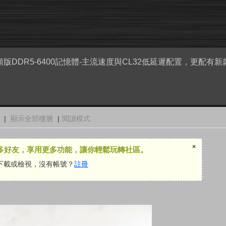
 PRO超頻版DDR5-6400記憶體-主流速度與CL32低延遲配置，更配
|
顯示全部樓層
|
閱讀模式
×
多好友，享用更多功能，讓你輕鬆玩轉社區。
下載或檢視，沒有帳號？
註冊