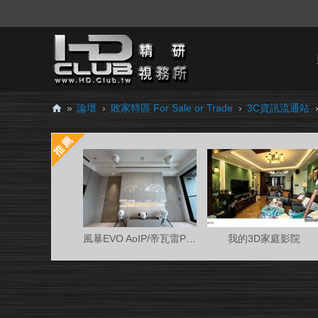
»
論壇
›
敗家特區 For Sale or Trade
›
3C資訊流通站
H
D.
Cl
ub
精
研
風暴EVO AoIP/帝瓦雷Phantom 7.0.4金蛋客廳
我的3D家庭影院
視
務
所