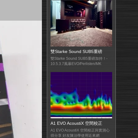
雙Starke Sound SUB5重磅
雙Starke Sound SUB5重磅加持！-
10.5.3.7風暴EVO/Perlisten/MK
A1 EVO AcoustiX 空間校正
A1 EVO AcoustiX 空間校正與實測心
得分享 好友陳治學使用近來網