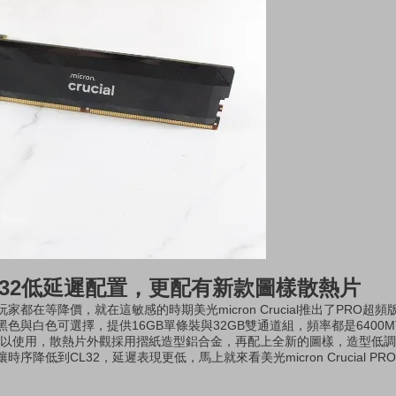
32低延遲配置，更配有新款圖樣散熱片
在等降價，就在這敏感的時期美光micron Crucial推出了PRO超頻版D
與白色可選擇，提供16GB單條裝與32GB雙通道組，頻率都是6400MT/s
台都可以使用，散熱片外觀採用摺紙造型鋁合金，再配上全新的圖樣，造型低
低到CL32，延遲表現更低，馬上就來看美光micron Crucial PRO超