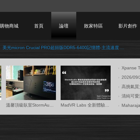
購物商城
首頁
論壇
敗家特區
影片創作
›
美光micron Crucial PRO超頻版DDR5-6400記憶體-主流速度 ...
HTPC技術討論
Xpans
2026/09
高挑氣質大
清純可愛第
溫馨頂級臥室StormAudio風暴Core 16/Ken Kr
MadVR Labs 全新體驗中心 —— 與 StormAud
Mahara