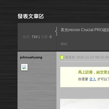
美光micron Crucial
檢視:
710
|
回覆:
0
連結]
johnuahuang
發表於 2025-11-27 08:14:49
馬上註冊，結交更
你需要
登入
才可以