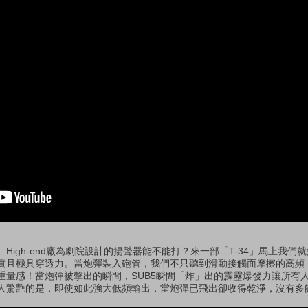
igh-end廠為劇院設計的揚聲器能不能打？來一部「T-34」馬上我們就知道
實且極具穿透力。當炮彈裝入砲管，我們不只聽到滑動接觸面摩擦的高頻
重量感！當炮彈被擊出的瞬間，SUB5瞬間「炸」出的霹靂爆發力讓所有
人驚艷的是，即使如此強大低頻輸出，當炮彈已飛出卻收得乾淨，沒有多