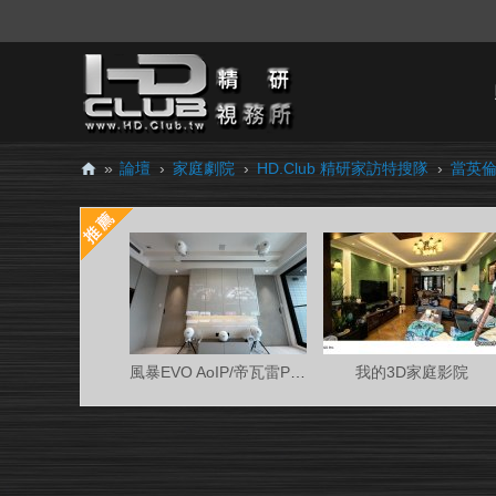
»
論壇
›
家庭劇院
›
HD.Club 精研家訪特搜隊
›
當英倫貴
H
D.
Cl
ub
精
研
風暴EVO AoIP/帝瓦雷Phantom 7.0.4金蛋客廳
我的3D家庭影院
視
務
所