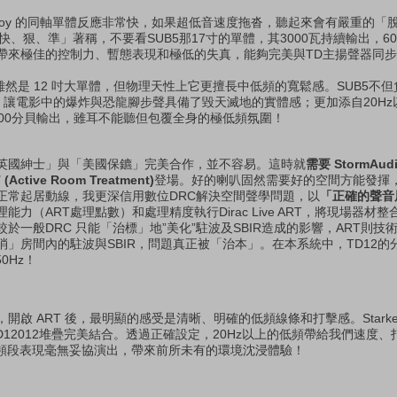
nnoy 的同軸單體反應非常快，如果超低音速度拖沓，聽起來會有嚴重的「脫節
「快、狠、準」著稱，不要看SUB5那17寸的單體，其3000瓦持續輸出，6
帶來極佳的控制力、暫態表現和極低的失真，能夠完美與TD主揚聲器同
 雖然是 12 吋大單體，但物理天性上它更擅長中低頻的寬鬆感。SUB5不但負責
頻，讓電影中的爆炸與恐龍腳步聲具備了毀天滅地的實體感；更加添自20H
有100分貝輸出，雖耳不能聽但包覆全身的極低頻氛圍！
英國紳士」與「美國保鑣」完美合作，並不容易。這時就
需要 StormA
Active Room Treatment)
登場。好的喇叭固然需要好的空間方能發揮
正常起居動線，我更深信用數位DRC解決空間聲學問題，以
「正確的聲音
力（ART處理點數）和處理精度執行Dirac Live ART，將現場器材
於一般DRC 只能「治標」地”美化”駐波及SBIR造成的影響，ART則技
」房間內的駐波與SBIR，問題真正被「治本」。在本系統中，TD12的
50Hz！
啟 ART 後，最明顯的感受是清晰、明確的低頻線條和打擊感。Starke
XD12012堆疊完美結合。透過正確設定，20Hz以上的低頻帶給我們速度
下的頻段表現毫無妥協演出，帶來前所未有的環境沈浸體驗！