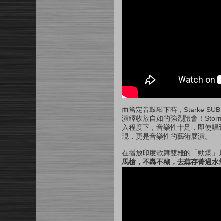
而當定音鼓敲下時，Starke
演繹收放自如的強烈體會！Stor
入程度下，音樂性十足，即使唱
現，更是音樂性的藝術展演。
在播放印度歌舞雙雄的「勁爆」
馬槍，不轟不糊，去蕪存菁過水