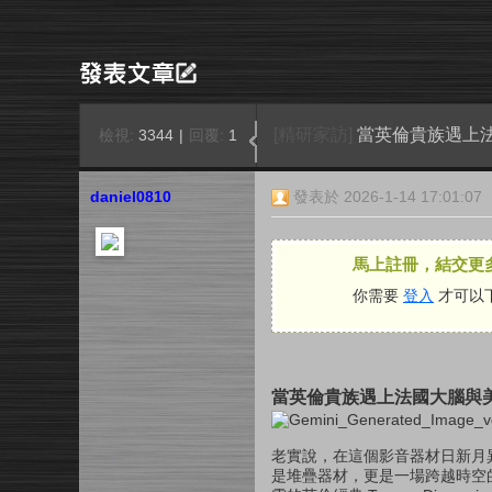
[精研家訪]
當英倫貴族遇上法國
檢視:
3344
|
回覆:
1
daniel0810
發表於 2026-1-14 17:01:07
馬上註冊，結交更
你需要
登入
才可以
當英倫貴族遇上法國大腦與美式肌
老實說，在這個影音器材日新月
是堆疊器材，更是一場跨越時空