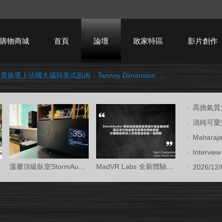
購物商城
首頁
論壇
敗家特區
影片創作
族遇上法國大腦與美式肌肉：Tannoy Dimension ...
HTPC技術討論
高挑氣質大
清純可愛第
Mahara
Intervi
溫馨頂級臥室StormAudio風暴Core 16/Ken Kr
MadVR Labs 全新體驗中心 —— 與 StormAud
2026/12/