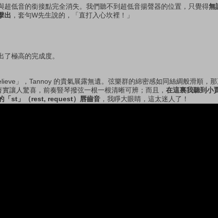
與超低音的銜接點完全消失。我們聽不到超低音揚聲器的位置，只覺得
無
擊出
，套句W先生說的，「直打入心坎裡！」
出了極高的完成度。
elieve」，Tannoy 的貴氣展露無遺。弦樂群的綿密感如同絲綢般滑順
表現著實讓人驚喜，前奏豎琴撥弦一根一根清晰可辨；而且，
在這裏我聽到小賈姬「
」（rest, request）唇齒音
，我睜大眼睛，這太迷人了！