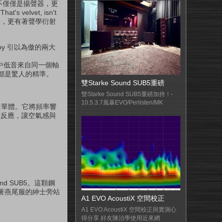
它們不僅僅是揚聲器，更
elvet, isn't
華，更有著聲學衍射
oy 引以為傲的兩大
高音與中低音來自同一個軸
都是驚人的精準。
雙Starke Sound SUB5重磅
雙Starke Sound SUB5重磅加持！-
10.5.3.7風暴EVO/Perlisten/MK
高音單體。它將頻率響
態反應，讓空氣感與
d SUB5。這顆鋼
穿著燕尾服的紳士旁站
A1 EVO AcoustiX 空間校正
A1 EVO AcoustiX 空間校正與實測心
得分享 好友陳治學使用近來網