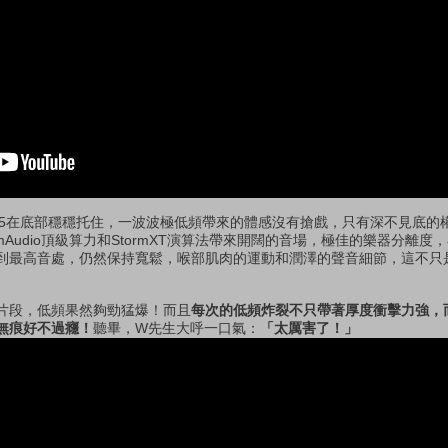
 SUB5在底部穩穩托住，一波波極低頻帶來的體感沒有搶戲，只有深不見底
mAudio頂級算力和StormXT演算法帶來開闊的音場，極佳的樂器分離度
到最高音處，仍然保持寬鬆，喉部肌肉的運動和潤澤的聲音細節，這不只
片段，低頻果然夠勁猛爆！而且
每次的低頻炸裂不只帶著厚度衝擊力強，
無痕好不過癮！
聽畢，W先生大呼一口氣：
「太厲害了！」