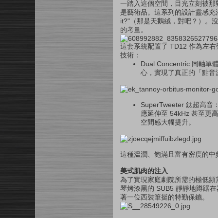
一踏入這個空間，目光立刻被那對造型
是藝術品。這系列的設計靈感充滿了裝飾藝術
it?"（那是天鵝絨，對吧？）
的考量。
這套系統配置了 TD12 作為左右
技術：
Dual Concentric
心，實現了真正的「點音
SuperTweeter 
應延伸至 54kHz 甚
空間感大幅提升。
這種溫潤、飽滿且富有密度的中
美式肌肉的注入
為了實現家庭劇院所需的極低頻震撼
琴烤漆黑的 SUB5 靜靜地蹲踞
著一位西裝筆挺的特勤保鑣。