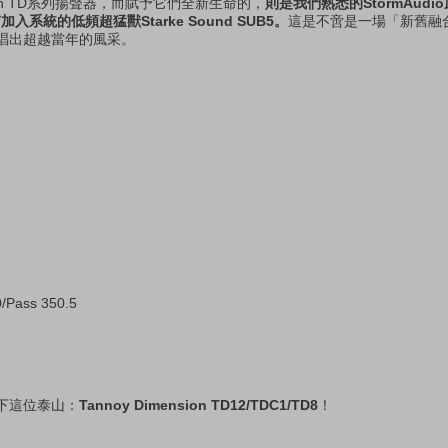
nsion TD系列揚聲器，而賦予它們全新生命的，
則是我們熟悉的StormAudi
剛甫加入系統的低頻超猛獸Starke Sound SUB5。
這是不啻是一場「新舊融
唱出超越當年的風采。
/Pass 350.5
下這位泰山：
Tannoy Dimension TD12/TDC1/TD8
！