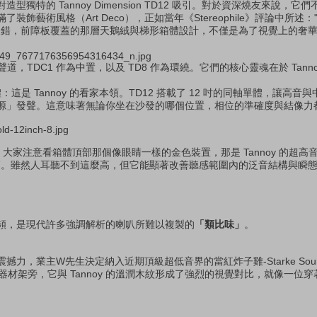
獨特的 Tannoy Dimension TD12 吸引。對於資深燒友來說，
風格（Art Deco），正如當年《Stereophile》評論中所述："That's v
。沒錯，前障板覆蓋的那層天鵝絨與梯形箱體設計，不僅是為了視覺上的奢
聲道，TDC1 作為中置，以及 TD8 作為環繞。它們的核心靈魂在於 Tann
 同軸單體：這是 Tannoy 的看家本領。TD12 搭載了 12 吋的同軸單體，讓
源」發聲。這意味著無論你坐在沙發的哪個位置，相位的準確度與結像力
鈦超高音：大家注意看箱體頂部那個像眼睛一樣的金色裝置，那是 Tannoy 的超
至更高。雖然人耳聽不到這麼高，但它能顯著改善聽感範圍內的泛音結構與瞬
頻，是現代許多強調解析的喇叭所難以複製的
「類比味」
。
力，業主W先生決定納入近期頂級超低音界的當紅炸子雞-Starke Soun
在器材架旁，它與 Tannoy 的溫潤木紋形成了強烈的視覺對比，就像一位