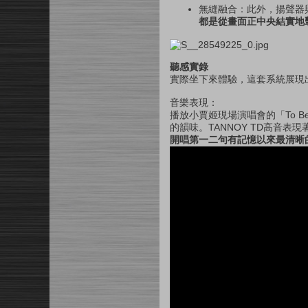
無縫融合：此外，揚聲器
都是從畫面正中央結實地
聽感實錄
實際坐下來體驗，這套系統展現
音樂表現：
播放小賈姬現場演唱會的「To B
的韻味。TANNOY TD高音
開唱第一二句有記憶以來最清晰的「st