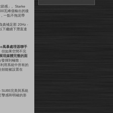
感」。Starke
000瓦峰值輸出的後
步，一點不拖泥帶
補足那 20Hz -
z以下繼續下潛直達
udio風暴處理器聯手
，但如果空間不完
展現媒體完整的面
整合發揮到極致：
術利用系統中所有的
分頻能被設置在
 SUB5完美與系統
、打擊感和明確的形