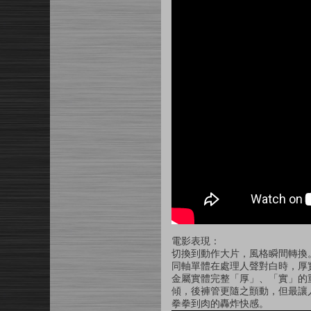
電影表現：
切換到動作大片，風格瞬間轉換。H
同軸單體在處理人聲對白時，厚
金屬實體完整「厚」、「實」的
傾，後褲管更隨之顫動，但最讓
拳拳到肉的轟炸快感。