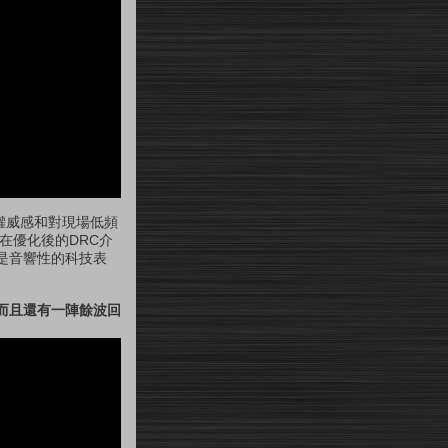
的權威感和對現場低頻
，在優化後的DRC介
是音響性的科技表
而且還有一陣餘波回