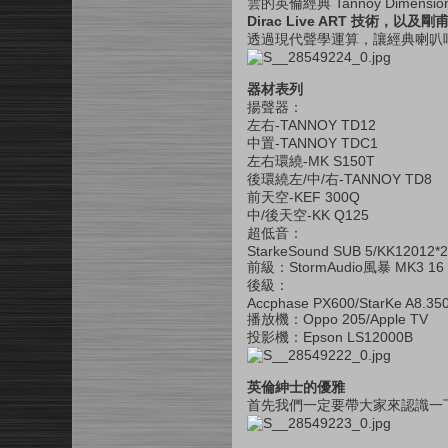
雲的英倫經典 Tannoy Dime
Dirac Live ART 技術，以及
透過現代聲學運算，讓經典喇叭
器材表列
揚聲器：
左右-TANNOY TD12
中置-TANNOY TDC1
左右環繞-MK S150T
後環繞左/中/右-TANNOY TD8
前天空-KEF 300Q
中/後天空-KK Q125
超低音：
StarkeSound SUB 5/KK12012*2
前級：StormAudio風暴 MK3 16
後級：
Accphase PX600/StarKe A8.350
播放機：Oppo 205/Apple TV
投影機：Epson LS12000B
英倫紳士的優雅
首先我們一定要帶大家來認識一