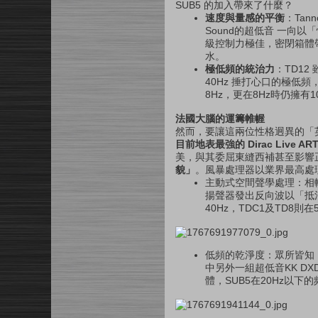
SUB5 的加入帶來了什麼？
速度與量感的平衡
：Ta
Sound的超低音 一向以
級控制力極佳，密閉箱體
水。
極低頻的統治力
：TD12
40Hz 捶打心口的極低
8Hz，更在8Hz時仍擁
法國大腦的運籌帷幄
然而，要讓這兩位性格迥異的「
目前地表最強的 Dirac Live ART (
美，與其委屈東縫西補甚至影響
貌」
。風暴處理器以業界最高處理能
主動式空間聲學處理：相較
揚聲器發出反向波以「抵消
40Hz，TDC1及TD8則在
低頻的乾淨度：眾所皆知，開
中另外一組超低音KK D
體，SUB5在20Hz以