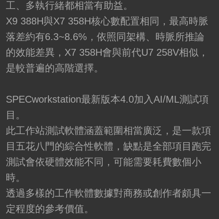
工、多執行緒都相當有助益。
X9 388H與X7 358H核心數配置相同，最高時脈
落差約有6.3~8.6%，依照同架構、時脈所推論
的效能差異，X7 358H會與前代U7 258V相似，
是較普遍的高階選擇。
SPECworkstation最新版本4.0加入AI/ML測試項
目。
此工作站測試軟體涵蓋範圍相當廣泛，是一款項
目五花八門的綜合性軟體，缺點是全部項目跑完
測試會依硬體效能不同，可能需要耗費數個小
時。
透過多樣的工作軟體數據對商務或創作者頗具一
定程度的參考價值。