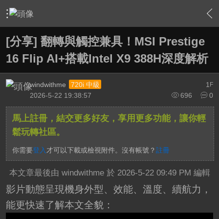
›
軟硬體相關技術
›
HTPC 相關軟硬體技術及運用
›
內容
[分享] 翻轉與觸控兼具！MSI Prestige
16 Flip AI+搭載Intel X9 388H深度解析
windwithme
1
720i 中級
F
2026-5-22 19:38:57
696
0
馬上註冊，結交更多好友，享用更多功能，讓你輕
鬆玩轉社區。
你需要
登入
才可以下載或檢視附件。沒有帳號？
註冊
本文章最後由 windwithme 於 2026-5-22 09:49 PM 編輯
影片動態呈現機身外型、效能、溫度、續航力，
能更快速了解本文全貌：