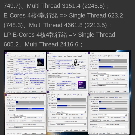
749.7)、Multi Thread 3151.4 (2245.5)；
E-Cores 4核4執行緒 => Single Thread 623.2
(748.3)、Multi Thread 4661.8 (2213.5)；
LP E-Cores 4核4執行緒 => Single Thread
605.2、Multi Thread 2416.6；