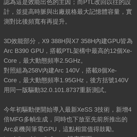
認為這是效能出色的主因；而PTL改回以往的設
計，並提高時脈與出廠規格最大記憶體容量，實
測對比後頻寬有再提升。
3D效能部分，X9 388H與X7 358H內建GPU皆為
Arc B390 GPU，搭載PTL架構中最高的12個Xe-
Core，最大動態頻率2.5GHz。
對照組為258V內建Arc 140V，搭載8個Xe-
Core，最大動態頻率1.95GHz，後方括號140V
用同一版驅動32.0.101.8737重新測試。
今年初驅動便開始導入最新XeSS 3技術，新增4
倍MFG多幀生成，同時也下放至先前所推出的
Arc桌機與筆電GPU，這點相當值得鼓勵。