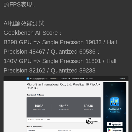
的FPS表現。
AI推論效能測試
Geekbench AI Score：
B390 GPU => Single Precision 19033 / Half
Precision 48467 / Quantized 60536；
140V GPU => Single Precision 11801 / Half
Precision 32162 / Quantized 39233