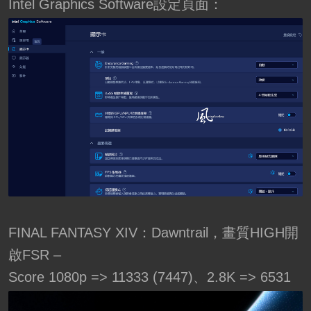
Intel Graphics Software設定頁面：
FINAL FANTASY XIV：Dawntrail，畫質HIGH開
啟FSR –
Score 1080p => 11333 (7447)、2.8K => 6531