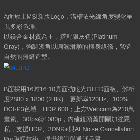
A面放上MSI新版Logo，溝槽依光線角度變化呈
現多彩色澤。
以鎂合金材質為主，搭配銀灰色(Platinum
Gray)，強調邊角以圓潤滑順的機身線條，營造
自然的無縫造型。
B面採用16吋16:10亮面抗眩光OLED面板、解析
度2880 x 1800 (2.8K)、更新率120Hz、100%
DCI-P3色域、HDR 600；上方Webcam為210萬
畫素、30fps@1080p，內建鏡頭蓋開關加強隱
私，支援HDR、3DNR+與AI Noise Cancellation
Pro降噪技術，提升視訊與通話品質。