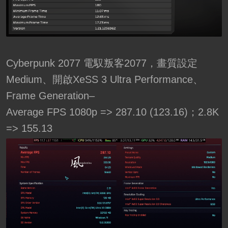
Cyberpunk 2077 電馭叛客2077，畫質設定
Medium、開啟XeSS 3 Ultra Performance、
Frame Generation–
Average FPS 1080p => 287.10 (123.16)；2.8K
=> 155.13