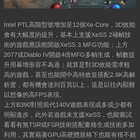
Intel PTL高階型號增加至12個Xe-Core，3D效能
會有大幅度的提升，基本上支援XeSS 2補幀技
術的遊戲應該能開啟XeSS 3 MFG功能；上方
2077或Diablo IV開啟4倍MFG多幀生成，幀數提
升用暴增形容不為過；就算是對3D效能需求較
高的遊戲，甚至也能開中高特效並搭配2.8K高解
析度，都有機會達到百頁以上，這是以往內顯難
以想像的高FPS表現。
上方B390對照前代140V遊戲表現或多或少都有
明顯進步，此外若遊戲未支援XeSS，也能嘗試
看看有無TSR或FSR技術搭配畫格生成技術多加
利用，其實藉著GPU高硬體規格下也能有很不錯