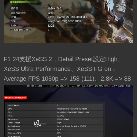
F1 24支援XeSS 2，Detail Preset設定High、
XeSS Ultra Performance、XeSS FG on：
Average FPS 1080p => 158 (111)、2.8K => 88