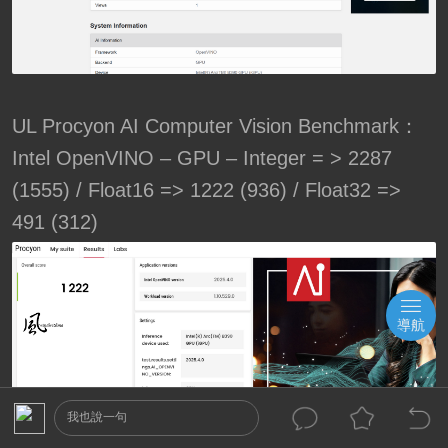
UL Procyon AI Computer Vision Benchmark：
Intel OpenVINO – GPU – Integer = > 2287
(1555) / Float16 => 1222 (936) / Float32 =>
491 (312)
導航
我也說一句