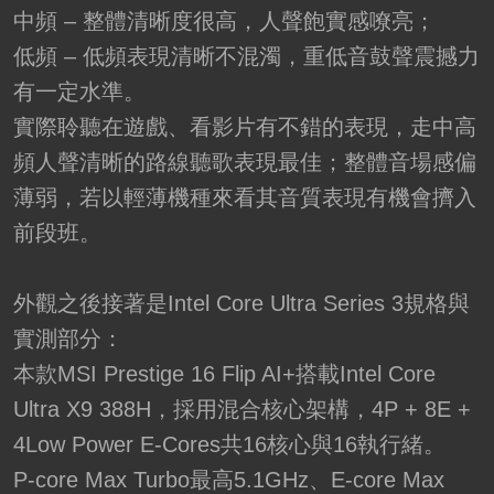
中頻 – 整體清晰度很高，人聲飽實感嘹亮；
低頻 – 低頻表現清晰不混濁，重低音鼓聲震撼力
有一定水準。
實際聆聽在遊戲、看影片有不錯的表現，走中高
頻人聲清晰的路線聽歌表現最佳；整體音場感偏
薄弱，若以輕薄機種來看其音質表現有機會擠入
前段班。
外觀之後接著是Intel Core Ultra Series 3規格與
實測部分：
本款MSI Prestige 16 Flip AI+搭載Intel Core
Ultra X9 388H，採用混合核心架構，4P + 8E +
4Low Power E-Cores共16核心與16執行緒。
P-core Max Turbo最高5.1GHz、E-core Max