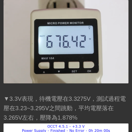
▼3.3V表現，待機電壓在3.3275V，測試過程電
壓在3.23~3.295V之間跳動，平均電壓落在
3.265V左右，壓降為1.878%