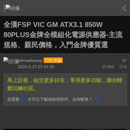
›
敗家特區 For Sale or Trade
›
3C資訊流通站
›
內容
全漢FSP VIC GM ATX3.1 850W
80PLUS金牌全模組化電源供應器-主流
規格、親民價格，入門金牌優質選
johnuahuang
1
720i 中級
F
2026-5-27 07:42:35
562
0
馬上註冊，結交更多好友，享用更多功能，讓你輕
鬆玩轉社區。
你需要
登入
才可以下載或檢視附件。沒有帳號？
註冊