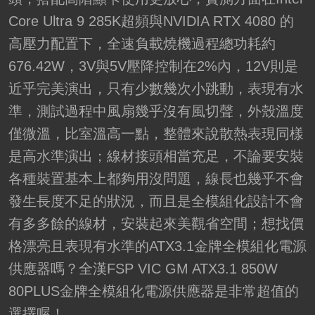
Core Ultra 9 285K超頻與NVIDIA RTX 4080 的
高壓力配置下，全速負載燒機過程總功耗約
676.42W，3V與5V壓降控制在2%內，12V則是
近乎完美演出，只有少數幾次小跳動，表現有水
準，測試過程中風扇幾乎沒有風切聲，外殼溫度
僅微溫，比室溫高一點，整體來說散熱表現同樣
是高水準演出；線材接頭相當充足，不論要安裝
各種裝置基本上都夠用沒問題，線長也幾乎不會
發生長度不足的狀況，而且是全模組化設計不會
有多多餘的線材，安裝起來美觀省空間；想找價
格漂亮且表現有水準的ATX3.1金牌全模組化電源
供應器嗎？全漢FSP VIC GM ATX3.1 850W
80PLUS金牌全模組化電源供應器是非常超值的
選擇喔！