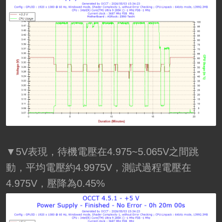
▼5V表現，待機電壓在4.975~5.065V之間跳
動，平均電壓約4.9975V，測試過程電壓在
4.975V，壓降為0.45%