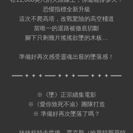
恐懼指標全新升級
這次不爬高塔，改戰驚險的高空棧道
當唯一的退路被徹底切斷
腳下只剩幾片搖搖欲墜的木板…
準備好再次感受靈魂出竅的墜落感！
━━━ ✦ ✦ ✦ ━━━ ✦ ✦ ✦ ━━━ ✦ ✦ ✦ ━━━
※《墜》正宗續集電影
※《愛你致死不渝》團隊打造
※ 準備好再次墜落了嗎？
妹妹杭特去世後，賈克斯（哈里特斯萊特