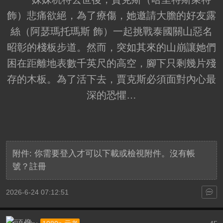
飾）悲痛欲絕，為了療傷，她邀請大膽的好友露
絲（阿瑟瑪托瑪斯 飾）一起挑戰泰國關山惡名
昭彰的棧板步道。然而，突如其來的山崩讓她們
困在距離地表數千英尺的高空，腳下只剩幾片殘
存的木板。為了活下去，賈克斯必須面對內心最
深的恐懼…
附件:
你需要
登入
才可以下載或檢視附件。沒有帳
號？
註冊
2026-6-24 07:12:51