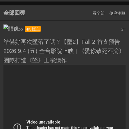
全部回覆
看全部
倒序瀏覽
popo
2
4K 版主
F
準備好再次墜落了嗎？【墜2】Fall 2 首支預告
2026.9.4 (五) 全台影院上映 | 《愛你致死不渝》
團隊打造《墜》正宗續作