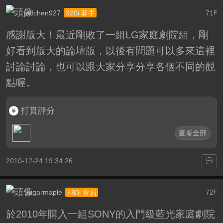
jeffchen927
71
320i 新手
F
感謝版大！最近剛敗了一組LG家庭劇院組，剛
好看到版大的論壇版，以後有問題可以多來這裡
討論討論，也可以跟大家分享分享各個不同的觀
點喔。
打賞評分
查看全部
2010-12-24 19:34:26
Sugarmaple
72
480i 會員
F
於2010年購入一組SONY的入門級藍光家庭劇院