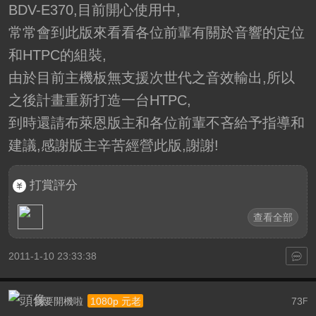
BDV-E370,目前開心使用中,
常常會到此版來看看各位前輩有關於音響的定位
和HTPC的組裝,
由於目前主機板無支援次世代之音效輸出,所以
之後計畫重新打造一台HTPC,
到時還請布萊恩版主和各位前輩不吝給予指導和
建議,感謝版主辛苦經營此版,謝謝!
打賞評分
查看全部
2011-1-10 23:33:38
我要開機啦
73
1080p 元老
F