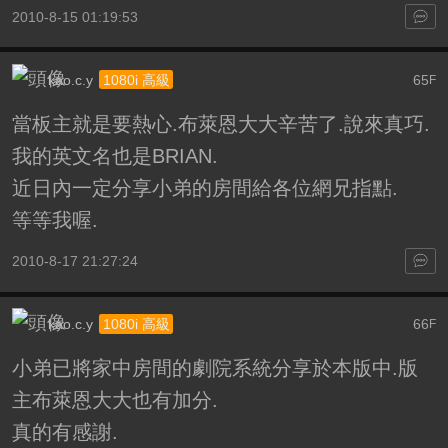
2010-8-15 01:19:53
kao.c.y
65
1080i 高級
F
當板主就是要熱心.布萊恩大大辛苦了.說來真巧.
我的英文名也是BRIAN.
近日內一定分享小弟的房間給各位網兄指點.
等等我喔.
2010-8-17 21:27:24
kao.c.y
66
1080i 高級
F
小弟已將家中房間的劇院系統分享於本版中.版
主布萊恩大大也有加分.
真的有感謝.