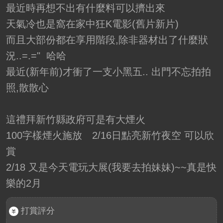
最近時再想不出有什麼料可以擠出來
天氣冷也是窩在家中狂K電影(舊片新片)
而且大部份都在享用階段,除非器材出了什麼狀
況..=.=" 哈哈
最近(新年前)才衝了一支小黑五..
出門不忘拍拍
照,散散心
這禮拜新竹縣政府可是有大煙火
100字樣煙火施放 2/16日點亮新竹夜空 可以欣
賞
2/18 又是今天電玩大展(我要去拍妹妹)~~真是快
樂的2月
打賞評分