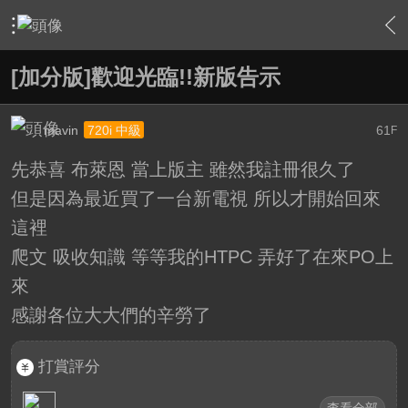
›
家庭劇院
›
我的家庭劇院
›
內容
[加分版]歡迎光臨!!新版告示
mavin
61
720i 中級
F
先恭喜 布萊恩 當上版主 雖然我註冊很久了
但是因為最近買了一台新電視 所以才開始回來
這裡
爬文 吸收知識 等等我的HTPC 弄好了在來PO上
來
感謝各位大大們的辛勞了
打賞評分