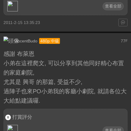
查看全部
2011-2-15 13:35:23
VincentBudo
77
480p 中級
F
感謝 布萊恩
小弟在這裡爬文, 可以分享到其他同好精心布置
的家庭劇院,
尤其是 興哥 的那篇, 受益不少,
過陣子也來PO小弟我的客廳小劇院, 就請各位大
大給點建議囉.
打賞評分
查看全部