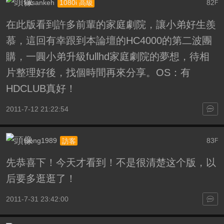
kasankeh
82
1080i 高級
F
在此版看到許多前輩的家庭劇院，讓小弟好生羨
慕，這回有幸跟到本論壇的HC4000的第二波團
購，一圓小弟升級fullhd家庭劇院的夢想，待相
片整理好後，找個時間再來分享。OS：有
HDCLUB真好！
2011-7-12 21:22:54
isong1989
83
訪客
F
先恭喜下！今天才看到！不是很清楚这个版，以
后要多逛逛了！
2011-7-31 23:42:00