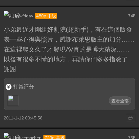
leo-friday
74
480p 中級
F
小弟最近才剛組好劇院(超新手)，有在這個版發
表一些心得與照片，感謝布萊恩版主的加分.......
在這裡爬文久了才發現AV真的是博大精深.......
以後有很多不懂的地方，再請你們多多指教了，
謝謝
打賞評分
查看全部
2011-1-12 00:45:58
brucemschen
75
720p 高級
F