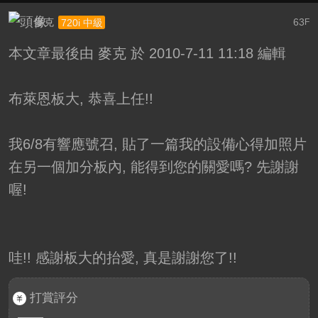
麥克
63
720i 中級
F
本文章最後由 麥克 於 2010-7-11 11:18 編輯
布萊恩板大, 恭喜上任!!
我6/8有響應號召, 貼了一篇我的設備心得加照片
在另一個加分板內, 能得到您的關愛嗎? 先謝謝
喔!
哇!! 感謝板大的抬愛, 真是謝謝您了!!
打賞評分