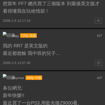
想當年 FF7 總共買了三個版本 到最後英文版才
看得懂我在玩啥情節 !
2008-2-5 10:17:24
oegg
41
720p 高級
F
我的 RR7 是英文版的
最近都尬輸 我中班的兒子...
2008-2-5 13:07:40
tonymao
42
480p 中級
F
各位網兄:
新年快樂!!
最近買了一台PS3,用藍光接Z9000看,