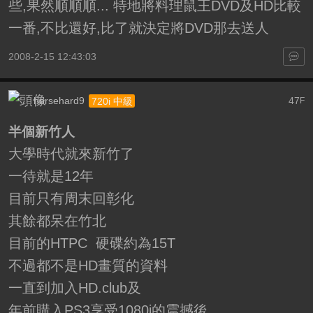
些,果然順順順... 特地將料理鼠王DVD及HD比較
一番,不比還好,比了就決定將DVD那去送人
2008-2-15 12:43:03
horsehard9
47
720i 中級
F
半個新竹人
大學時代就來新竹了
一待就是12年
目前只有周末回彰化
其餘都呆在竹北
目前的HTPC 硬碟約為15T
不過都不是HD畫質的資料
一直到加入HD.club及
年前購入PS3享受1080i的震撼後