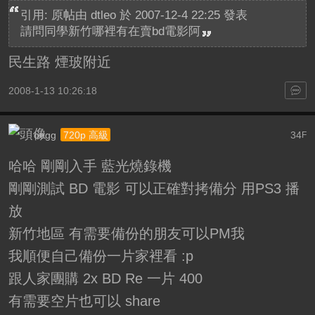
引用: 原帖由
dtleo
於 2007-12-4 22:25 發表
請問同學新竹哪裡有在賣bd電影阿
民生路 煙玻附近
2008-1-13 10:26:18
oegg
34
720p 高級
F
哈哈 剛剛入手 藍光燒錄機
剛剛測試 BD 電影 可以正確對拷備分 用PS3 播
放
新竹地區 有需要備份的朋友可以PM我
我順便自己備份一片家裡看 :p
跟人家團購 2x BD Re 一片 400
有需要空片也可以 share