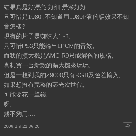
結果真是好漂亮,好細,景深好好,
只可惜是1080I,不知道用1080P看的話效果不知
會怎樣?
現有的片子是蜘蛛人1~3,
只可惜PS3只能輸出LPCM的音效,
而我的擴大機是AMC R9只能解舊的規格,
真想買一台新款的擴大機來玩玩,
但是一想到我的Z9000只有RGB及色差輸入,
如果想擁有完整的藍光次世代,
可能要花一筆錢,
呀,
錢不夠用.....
2008-2-9 22:36:20