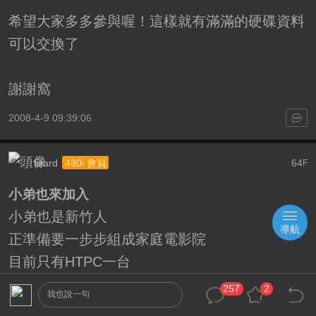
希望大家多多參與喔！這樣就有滿滿的硬碟資料
可以交換了
謝謝窩
2008-4-9 09:39:06
lizard
64
480i 會員
F
小弟也來加入
小弟也是新竹人
導航
正準備要一步步組成家庭電影院
目前只有HTPC一台
257
2
2008-4-16 13:02:45
我也說一句