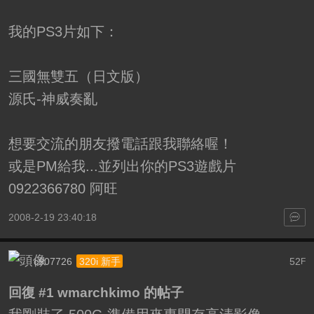
我的PS3片如下：
三國無雙五（日文版）
源氏-神威奏亂
想要交流的朋友撥電話跟我聯絡喔！
或是PM給我...並列出你的PS3遊戲片
0922366780 阿旺
2008-2-19 23:40:18
c907726
52
320i 新手
F
回復 #1 wmarchkimo 的帖子