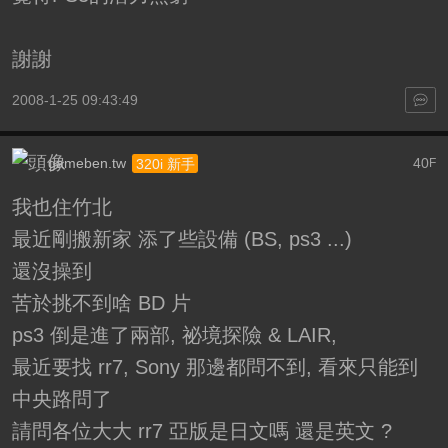
謝謝
2008-1-25 09:43:49
gameben.tw
40
320i 新手
F
我也住竹北
最近剛搬新家 添了些設備 (BS, ps3 ...)
還沒操到
苦於挑不到啥 BD 片
ps3 倒是進了兩部, 祕境探險 & LAIR,
最近要找 rr7, Sony 那邊都問不到, 看來只能到
中央路問了
請問各位大大 rr7 亞版是日文嗎 還是英文 ?