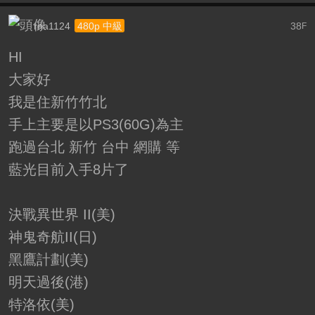
rna1124
38
480p 中級
F
HI
大家好
我是住新竹竹北
手上主要是以PS3(60G)為主
跑過台北 新竹 台中 網購 等
藍光目前入手8片了
決戰異世界 II(美)
神鬼奇航II(日)
黑鷹計劃(美)
明天過後(港)
特洛依(美)