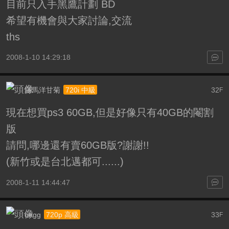
目前只入手黑鷹計劃 BD
希望有機會與大家討論,交流
ths
2008-1-10 14:29:18
羅馬洋甘菊
32
720i 中級
F
現在想買ps3 60GB,但是好像只有40GB的閹割
版
請問,哪邊還有賣60GB版?謝謝!!
(新竹或是台北邁都可......)
2008-1-11 14:44:47
oegg
33
720p 高級
F