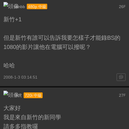
sunbb
26
480p 中級
F
新竹+1
但是新竹有誰可以告訴我要怎樣子才能錄BS的
1080的影片讓他在電腦可以撥呢？
哈哈
2008-1-3 03:14:51
小虎
27
720i 中級
F
大家好
我是來自新竹的新同學
請多多指教囉