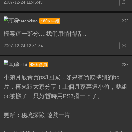
2007-12-24 11:45:49
wmarchkimo
22
480p 中級
F
檔案這一部分....我們用悄悄話...
2007-12-24 12:31:34
alvinlai
23
480i 會員
F
小弟月底會買ps3回家，如果有買較特別的bd
片，再來跟大家分享！上個月家裏遭小偷，整組
pc被搬了…只好暫時用PS3擋一下了。
更新：秘境探險 遊戲一片