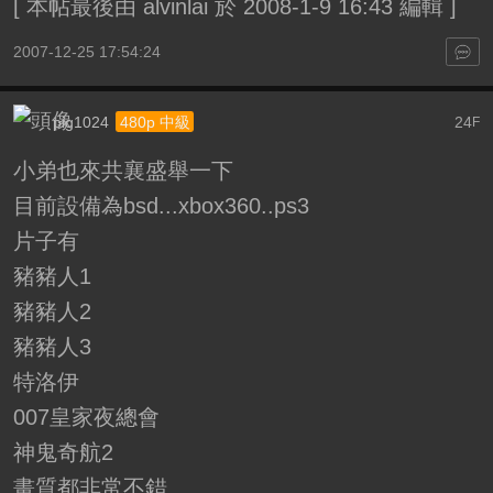
[
本帖最後由 alvinlai 於 2008-1-9 16:43 編輯
]
2007-12-25 17:54:24
pig1024
24
480p 中級
F
小弟也來共襄盛舉一下
目前設備為bsd...xbox360..ps3
片子有
豬豬人1
豬豬人2
豬豬人3
特洛伊
007皇家夜總會
神鬼奇航2
畫質都非常不錯