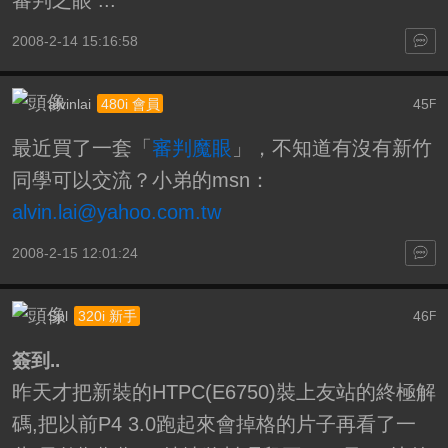
2008-2-14 15:16:58
alvinlai
45
480i 會員
F
最近買了一套「
審判魔眼
」，不知道有沒有新竹
同學可以交流？小弟的msn：
alvin.lai@yahoo.com.tw
2008-2-15 12:01:24
Spl
46
320i 新手
F
簽到..
昨天才把新裝的HTPC(E6750)裝上友站的終極解
碼,把以前P4 3.0跑起來會掉格的片子再看了一