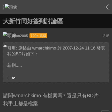
›
家庭劇院
›
家庭劇院相關討論大廳
›
內容
大新竹同好簽到討論區
dean2005
21
720p 高級
F
引用: 原帖由
wmarchkimo
於 2007-12-24 11:16 發表
我的BD片如下：
恕刪.....
...
請問wmarchkimo 有檔案嗎? 還是只有BD片.
我手上都是檔案.