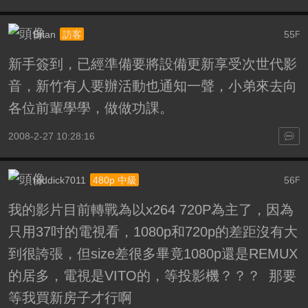
Brian
55
訪客
F
新手簽到，已經準備要將設備更新享受次世代影
音，新竹有人要辦活動也通知一聲，小弟來去向
各位前輩學學，做做功課。
2008-2-27 10:28:16
roddick7011
56
480p 中級
F
我的影片目前轉戰為以x264 720P為主了，因為
只用37吋的電視看，1080p和720p的差距沒有大
到很誇張，但size差很多畢竟1080p還是REMUX
的居多，電視是VITO的，等投影機？？？ 那要
等我買新房子才行啊