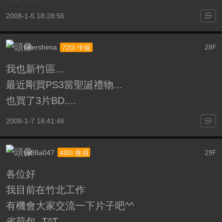
2008-1-5 18:28:56
killershima
28
720i 中級
F
我也新竹區...
最近剛買PS3當聖誕禮物...
也買了3片BD....
2008-1-7 18:41:46
cv88a047
29
480i 會員
F
各位好
我目前在竹北工作
有機會大家交流一下片子吧^^
省荷包 T^T