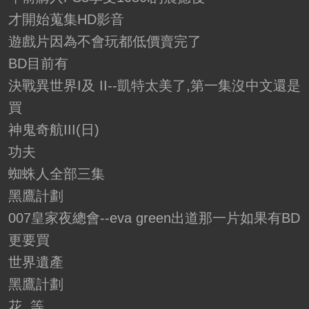
才開始蒐集HD影音
遊戲片因為不會玩都低價賣完了
BD目前有
決戰異世界I及 II--凱特太美了,第一集沒中文還是
買
神鬼奇航III(日)
功夫
蜘蛛人全部三集
黑鷹計劃
007皇家夜總會--eva green出道那一片如果有BD
更要買
世界遺產
黑鷹計劃
花..等