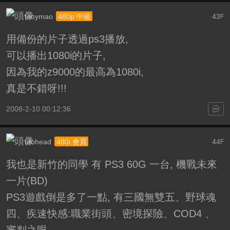
tonymao
43
480p 中級
F
用備份的片子透過ps3播放,
可以播出1080i的片子,
因為我的z9000的最高為1080i,
真是不錯呀!!!
2008-2-10 00:12:36
ufohead
44
480i 會員
F
我也是新竹的同學 有 PS3 60G 一台, 機戰未來
一片(BD)
PS3遊戲倒是多了一點, 有三國無雙五、野球魂
四、疾速快感:職業街頭、密境探險、COD4 、
審判之眼 ...