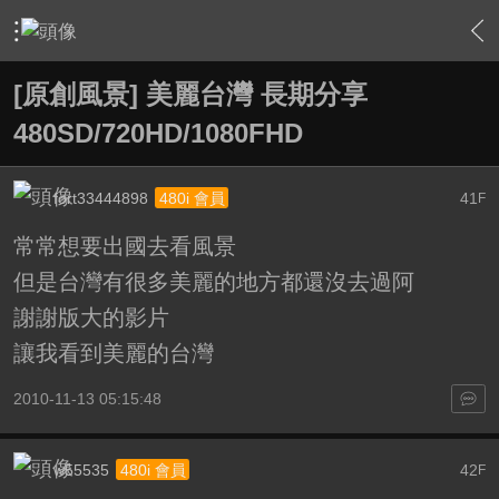
›
影片創作區
›
影片原創作品(線上觀賞區)
›
內容
[原創風景] 美麗台灣 長期分享
480SD/720HD/1080FHD
fort33444898
41
480i 會員
F
常常想要出國去看風景
但是台灣有很多美麗的地方都還沒去過阿
謝謝版大的影片
讓我看到美麗的台灣
2010-11-13 05:15:48
w55535
42
480i 會員
F