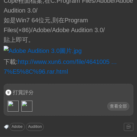
Cope裡面檔案,在C:Program Files/Adobe/Adobe
Audition 3.0/
如是Win7 64位元,則在Program
Files(×86)/Adobe/Adobe Audition 3.0/
貼上即可。
下載:
http://www.xun6.com/file/4641005 ...
7%E5%8C%96.rar.html
打賞評分
查看全部
Adobe
Audition