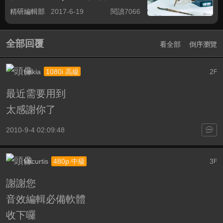
精研編輯部
2017-6-19
閱讀7066
全部回覆
看全部
倒序瀏覽
nokia
2
1080i 高級
F
最近需要用到
太感謝你了
2010-9-4 02:09:48
kbcurtis
3
480p 中級
F
謝謝您
音效編輯必備軟體
收下囉