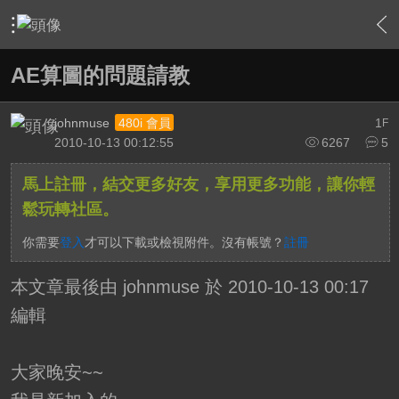
›
影片創作區
›
剪接軟硬體討論區
›
After Effects
›
內容
AE算圖的問題請教
johnmuse
1
480i 會員
F
2010-10-13 00:12:55
6267
5
馬上註冊，結交更多好友，享用更多功能，讓你輕
鬆玩轉社區。
你需要
登入
才可以下載或檢視附件。沒有帳號？
註冊
本文章最後由 johnmuse 於 2010-10-13 00:17
編輯
大家晚安~~