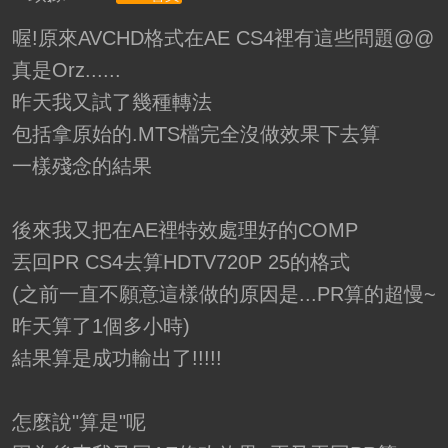
喔!原來AVCHD格式在AE CS4裡有這些問題@@
真是Orz......
昨天我又試了幾種轉法
包括拿原始的.MTS檔完全沒做效果下去算
一樣殘念的結果
後來我又把在AE裡特效處理好的COMP
丟回PR CS4去算HDTV720P 25的格式
(之前一直不願意這樣做的原因是...PR算的超慢~
昨天算了1個多小時)
結果算是成功輸出了!!!!!
怎麼說"算是"呢