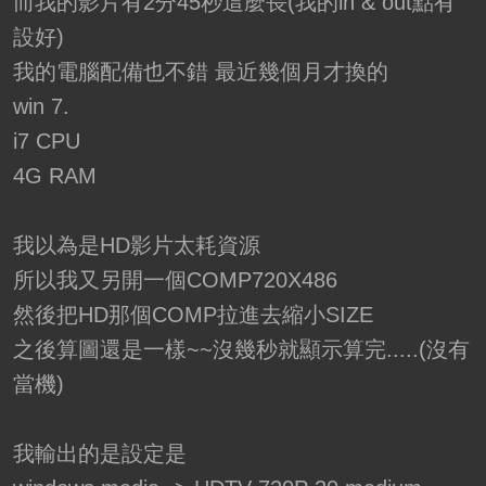
而我的影片有2分45秒這麼長(我的in & out點有
設好)
我的電腦配備也不錯 最近幾個月才換的
win 7.
i7 CPU
4G RAM
我以為是HD影片太耗資源
所以我又另開一個COMP720X486
然後把HD那個COMP拉進去縮小SIZE
之後算圖還是一樣~~沒幾秒就顯示算完.....(沒有
當機)
我輸出的是設定是