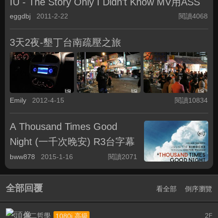
IU - The Story Only I Didn't Know MV用ASS
eggdbj
2011-2-22
閱讀4068
3天2夜-墾丁台南疏壓之旅
Emily
2012-4-15
閱讀10834
A Thousand Times Good
Night (一千次晚安) R3台字幕
bww878
2015-1-16
閱讀2071
全部回覆
看全部
倒序瀏覽
老二哲學
2
1080i 高級
F