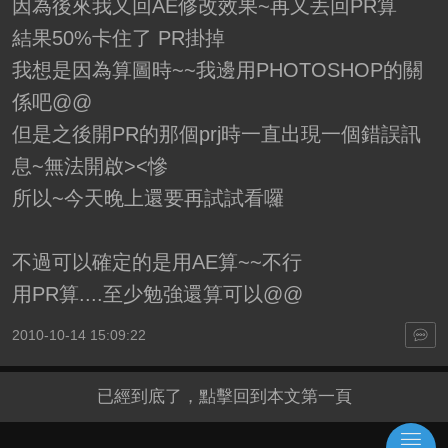
因為後來我又回AE修改效果~再又丟回PR算
結果50%卡住了 PR掛掉
我想是因為算圖時~~我邊用PHOTOSHOP的關
係吧@@
但是之後開PR的那個prj時一直出現一個錯誤訊
息~無法開啟><慘
所以~今天晚上還要再試試看囉
不過可以確定的是用AE算~~不行
用PR算....至少勉強還算可以@@
2010-10-14 15:09:22
已經到底了，點擊回到本文第一頁