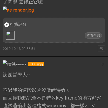
了問題 去修正它囉
打賞評分
查看全部
2010-10-13 09:58:51
johnmuse
3
480i 會員
F
謝謝哲學大~
不過我的這段影片沒做啥特效ㄟ
而且停頓點完全不是特效key frame的地方@@
也試過輸出各種格式wmv.mov...都一樣> . <