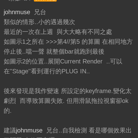
johnmuse
兄台
類似的情形..小的遇過幾次
最近的一次在上週 與大大略有不同之處
如圖示1之所在 >>>第4//第5 的算圖 在相同地方
停止後..噹一聲 就整個bar就跑到最後
如圖示2的位置..展開Current Render ..可以
在''Stage''看到運行的PLUG IN..
後來發現是我作變速 所設定的keyframe.變化太
劇烈 而導致算圖失敗. 但用滑鼠拖拉視窗卻ok
的.
建議
johnmuse
兄台..自我檢測 看是哪個效果出