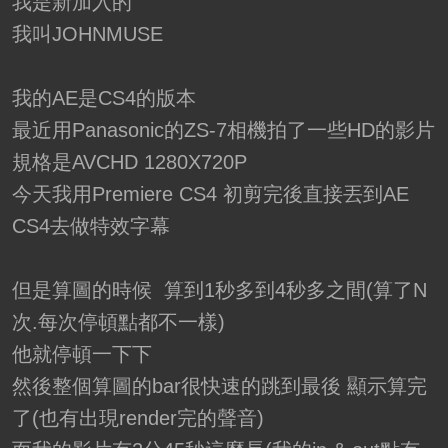
我是新加入的
我叫JOHNMUSE
我的AE是CS4的版本
最近用Panasonic的ZS-7相機拍了一些HD的影片
規格是AVCHD 1280X720P
今天我用Premiere CS4 初剪完後直接丟到AE
CS4去做特效字幕
但是算圖的時候 算到1秒多到4秒多之間(算了N
次.每次停頓點都不一樣)
他就停頓一下下
然後整個算圖的bar很快速的跳到最後 顯示算完
了(也有出現render完的聲音)