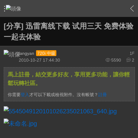
›
軟硬體相關技術
›
HTPC 相關軟硬體技術及運用
›
內容
[分享] 迅雷离线下载 试用三天 免费体验
一起去体验
langyan
1
720i 中級
F
2010-10-27 17:44:30
5590
2
馬上註冊，結交更多好友，享用更多功能，讓你輕
鬆玩轉社區。
你需要
登入
才可以下載或檢視附件。沒有帳號？
註冊