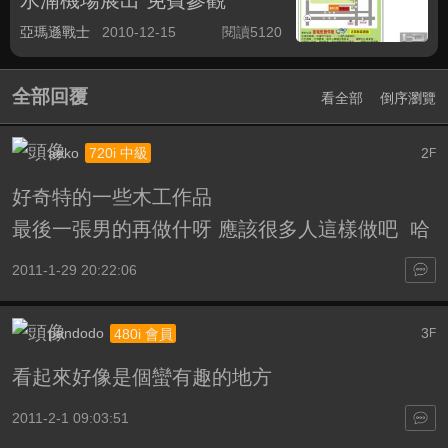
水湳機場展出 免費參觀
亞瑪遜戰士
2010-12-15
閱讀5120
全部回覆
看全部
倒序瀏覽
aeko
2
720i 中級
F
好奇特的一些木工作品
最後一張男的再做什呀 應該很多人這樣做吧 哈
2011-1-29 20:22:06
pandodo
3
480i 會員
F
看起來好像是個蠻有趣的地方
2011-2-1 09:03:51