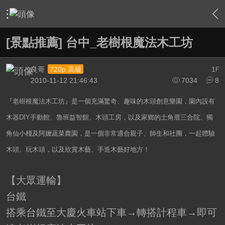
›
影片創作區
›
影片創作綜合討論
›
內容
[景點推薦] 台中_老樹根魔法木工坊
良哥
1
720p 高級
F
2010-11-12 21:46:43
7034
8
『老樹根魔法木工坊』是一個充滿驚奇、趣味的木頭創意樂園，園內設有
木器DIY手動館、魯班益智館、木頭工房，以及家鄉的土角厝三合院、獨
角仙小棧及阿嬤蔬菜農園，是一個非常適合親子、師生和社團，一起體驗
木頭、玩木頭，以及欣賞木藝、手造木藝好地方！
【大眾運輸】
台鐵
搭乘台鐵至大慶火車站下車→轉搭計程車→即可