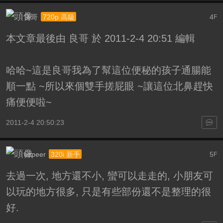
良哥
4
720p 高級
F
本文章最後由 良哥 於 2011-2-4 20:51 編輯
哈哈~這是良哥我為了幫這位便秘的孩子通腸能
順一點
~所以來個雙手搓屁眼
~讓這位北鼻趕快
痛便便啦~
2011-2-4 20:50:23
ezpeer
5
320i 新手
F
去過一次, 地方還不小, 蠻可以走走的, 小朋友可
以玩的地方很多, 只是有些部份還不是整理的很
好.