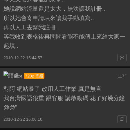
她說網站流量還是太大，無法讓我註冊..
所以她會寄申請表來讓我手動填寫..
再以人工去幫我註冊..
等我收到表格後再問問看能不能傳上來給大家一
起填..
2010-12-22 15:44:57
apbt
117
720p 高級
F
對阿 網站暴了 改用人工作業 真是無言
我台灣國語很重 跟客服 講啟動碼 花了好幾分鐘
@@"
2010-12-22 16:06:10