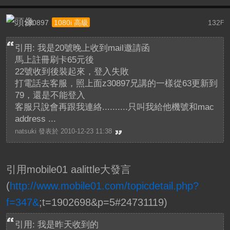
z30897
132
1080i 高級
F
引用: 我是20號晚上收到mail邀請函
馬上註冊刷卡65元後
22號收到後裝起來，登入失敗
打電話去客服，照上面z30897兄講的一樣從63更新到
79，還是不能登入
客服只說會再跟我連絡..........只叫我給他機號和mac
address ...
natsuki 發表於 2010-12-23 11:38
引用mobile01 aalittle大發言
(
http://www.mobile01.com/topicdetail.php?
f=347&
;t=1902698&p=5#24731119)
引用: 我是昨天收到的