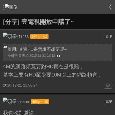
›
綜合討論區
›
台灣UHD TV發展討論區
›
內容
[分享] 壹電視開放申請了~
tom71233
101
480p 中級
F
引用: 其實HD畫質誰不想要呢~
椪柑王 發表於 2010-12-21 18:12
4M的網路頻寬要跑HD實在是很難，
基本上要有HD至少要10M以上的網路頻寬...
2010-12-21 21:56:24
rainsensor
102
480p 中級
F
我也收到邀請