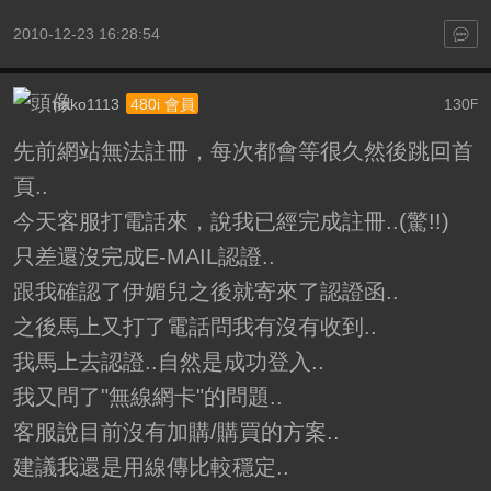
2010-12-23 16:28:54
nako1113
130
480i 會員
F
先前網站無法註冊，每次都會等很久然後跳回首
頁..
今天客服打電話來，說我已經完成註冊..(驚!!)
只差還沒完成E-MAIL認證..
跟我確認了伊媚兒之後就寄來了認證函..
之後馬上又打了電話問我有沒有收到..
我馬上去認證..自然是成功登入..
我又問了"無線網卡"的問題..
客服說目前沒有加購/購買的方案..
建議我還是用線傳比較穩定..