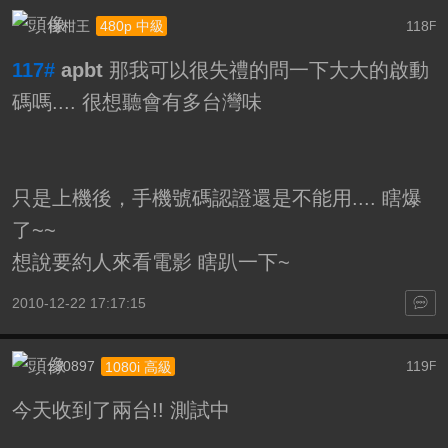
椪柑王
118
480p 中級
F
117#
apbt
那我可以很失禮的問一下大大的啟動
碼嗎.... 很想聽會有多台灣味
只是上機後，手機號碼認證還是不能用.... 瞎爆
了~~
想說要約人來看電影 瞎趴一下~
2010-12-22 17:17:15
z30897
119
1080i 高級
F
今天收到了兩台!! 測試中