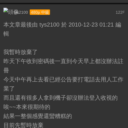
tys2100
122
480p 中級
F
本文章最後由 tys2100 於 2010-12-23 01:21 編
輯
我暫時放棄了
昨天下午收到密碼後一直到今天早上都沒辦法註
冊
今天中午再上去看已經公告要打電話去用人工作
業了
而且還有很多人拿到機子卻沒辦法登入收視的
唉~~本來很期待的
結果一整個感覺還蠻糟糕的
目前先暫時放棄