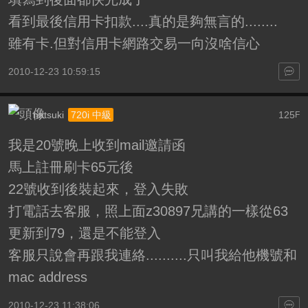
看到最後信用卡扣款....真的是夠無言的........
雖有卡.但對信用卡網路交易一向沒啥信心
2010-12-23 10:59:15
natsuki
125
720i 中級
F
我是20號晚上收到mail邀請函
馬上註冊刷卡65元後
22號收到後裝起來，登入失敗
打電話去客服，照上面z30897兄講的一樣從63
更新到79，還是不能登入
客服只說會再跟我連絡..........只叫我給他機號和
mac address
2010-12-23 11:38:06