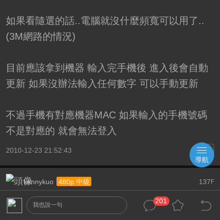
如果看隨選的話..電腦就沒什麼頻寬可以用了..
(3M網路的情況)
目前應該拿到機器 輸入完手機後 進入後會自動
更新 如果沒辦法輸入任何數字 可以手動更新
不過手機有對應機器MAC 如果輸入的手機號碼
不是對應的 就會無法登入
2010-12-23 21:52:43
導航
kennykuo
137
480p 中級
F
201
引用: 真是奇怪的規定，我購買數萬甚至幾十萬元的東
我也說一句
西，寄送來管理員一樣可代收。這"網樂通"了不起數千