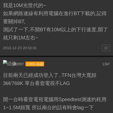
我是10M光世代的~
如果網路連線有利用電腦在進行BT下載的,記得
要關掉BT,
測試了一下,不開BT有10M以上的下行速度,開了
就只剩1M左右~
2010-12-23 20:53:01
z30897
136
1080i 高級
F
目前兩天已經成功登入了..TFN台灣大寬頻
3M/768K 單台看壹電視不LAG
開一台時看壹電視電腦用Speedtest測速約耗用
1~1.5M頻寬 所以兩台的話有時會lag一下