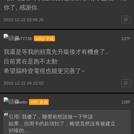
你了, 感謝你.
2010-12-22 02:06:26
jen77736
107
480p 中級
F
我還是等我的頻寬先升級後才有機會了..
目前實在是跑不太動
希望屆時壹電視也能更完善了~
2010-12-22 04:22:02
luswtin
108
480i 會員
F
引用: 我傻了，睡覺前想說做一下申請
結果，信用卡的款項扣了，帳號竟然沒有被建立
好樣的...