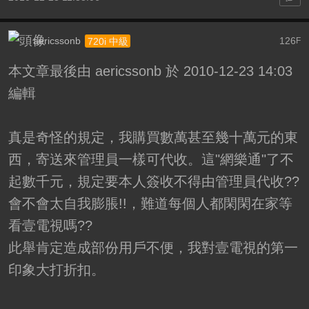
aericssonb
126
720i 中級
F
本文章最後由 aericssonb 於 2010-12-23 14:03
編輯
真是奇怪的規定，我購買數萬甚至幾十萬元的東
西，寄送來管理員一樣可代收。這"網樂通"了不
起數千元，規定要本人簽收不得由管理員代收??
會不會太自我膨脹!!，難道每個人都閑閑在家等
看壹電視嗎??
此舉肯定造成部份用戶不便，我對壹電視的第一
印象大打折扣。