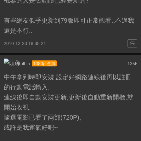
機器的人是否韌體已經是新的?
有些網友似乎更新到79版即可正常觀看..不過我
還是不行..
2010-12-23 18:38:24
PaulLin
135
1080p 金牌
F
中午拿到時即安裝,設定好網路連線後再以註冊
的行動電話輸入,
連線後即自動安裝更新,更新後自動重新開機,就
開始收視,
隨選電影已看了兩部(720P),
或許是我運氣好吧~