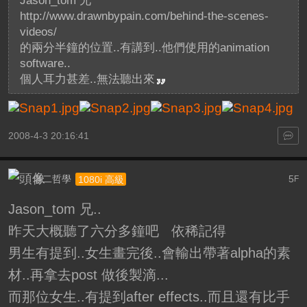
Jason_tom 兄
http://www.drawnbypain.com/behind-the-scenes-
videos/
的兩分半鐘的位置..有講到..他們使用的animation
software..
個人耳力甚差..無法聽出來
2008-4-3 20:16:41
老二哲學
5
1080i 高級
F
Jason_tom 兄..
昨天大概聽了六分多鐘吧 依稀記得
男生有提到..女生畫完後..會輸出帶著alpha的素
材..再拿去post 做後製滴...
而那位女生..有提到after effects..而且還有比手