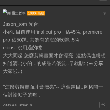
老二哲學
9
1080i 高級
F
Jason_tom 兄台;
小的..目前使用final cut pro 佔45%, premiere
pro 佔50趴..其餘有的沒的軟體..5%
edius..沒用過的啦..
大大問起.怎麼剪輯畫面才會漂亮..這點偶也粉想
知道滴..(小的 ..的成品若優質..早就貼出來分享
大家啦..)
''怎麼剪輯畫面才會漂亮''-- 這個題目..夠格開一
個討論帖子的喲..
2008-4-6 18:04:18