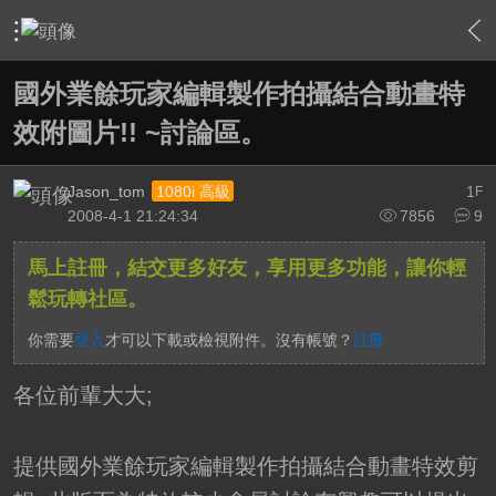
›
影片創作區
›
剪接軟硬體討論區
›
內容
國外業餘玩家編輯製作拍攝結合動畫特
效附圖片!! ~討論區。
Jason_tom
1
1080i 高級
F
2008-4-1 21:24:34
7856
9
馬上註冊，結交更多好友，享用更多功能，讓你輕
鬆玩轉社區。
你需要
登入
才可以下載或檢視附件。沒有帳號？
註冊
各位前輩大大;
提供國外業餘玩家編輯製作拍攝結合動畫特效剪