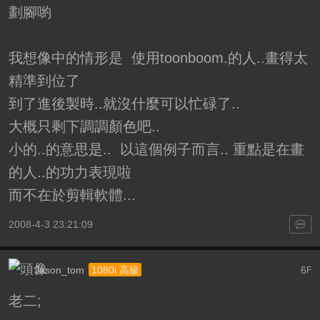
劃腳喲
我想像中的情形是 使用toonboom.的人..畫得太
精準到位了
到了進後製時..就沒什麼可以忙碌了..
大概只剩下調調顏色吧..
小的..的意思是.. 以這個例子而言.. 重點是在畫
的人..的功力表現啦
而不在於剪輯軟體...
2008-4-3 23:21:09
Jason_tom
6
1080i 高級
F
老二;