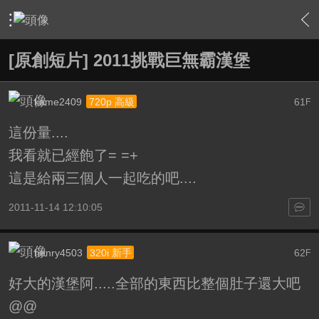
›
影片創作區
›
影片原創作品(線上觀賞區)
›
內容
[原創短片] 2011挑戰巨無霸漢堡
kame2409
61
720p 高級
F
這份量....
我看就已經飽了= =+
這是給兩三個人一起吃的吧....
2011-11-14 12:10:05
henry4503
62
320i 新手
F
好大的漢堡阿.....全部的東西比整個肚子還大吧
@@