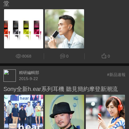
堂
8068
0
0
精研編輯部
#新品速報
2015-9-22
Sony全新h.ear系列耳機 聽見簡約摩登新潮流