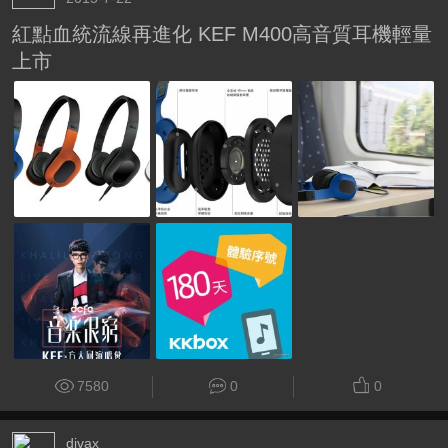
紅點血統流線再進化 KEF M400高音質耳機輕量
上市
7580
0
0
divax