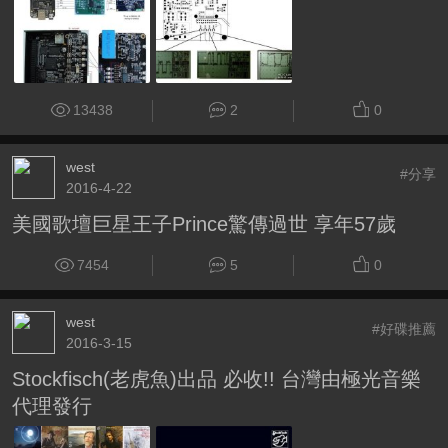
13438
2
0
west
#分享
2016-4-22
美國歌壇巨星王子Prince驚傳過世 享年57歲
7454
5
0
west
#好碟推薦
2016-3-15
Stockfisch(老虎魚)出品 必收!! 台灣由極光音樂
代理發行