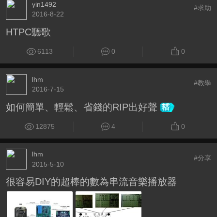
yin1492
#求助
2016-8-22
HTPC聽歌
6113
0
0
lhm
#教學
2016-7-15
如何簡單、輕鬆、省錢的RIP出好聲
12875
4
0
lhm
#分享
2015-5-10
很容易DIY的超棒的數為串流音樂播放器