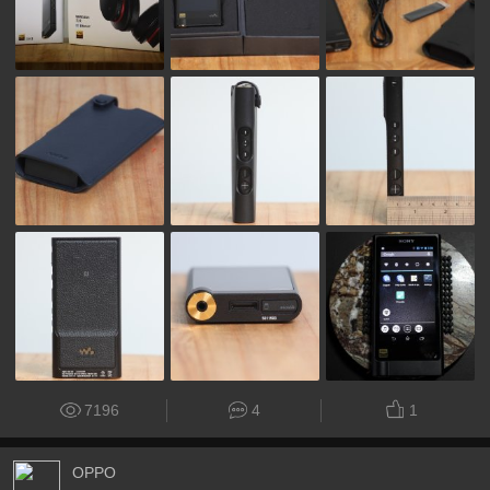
7196
4
1
OPPO