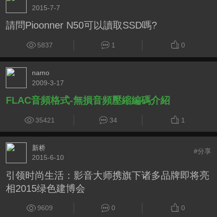
2015-7-7
請問Pioonner N50可以讀取SSD嗎?
5837
1
0
namo
2009-3-17
FLAC音頻格式-無損音頻壓縮編碼介紹
35421
34
1
新桥
#分享
2015-6-10
引领时尚生活：影音大师携旗下诸多品牌即将亮
相2015绿色建博会
9609
0
0