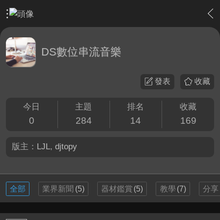
›
軟硬體相關技術
›
DS數位串流音樂
DS數位串流音樂
發表
收藏
今日
主題
排名
收藏
0
284
14
169
版主：
LJL
,
djtopy
全部
業界新聞
(5)
器材鑑賞
(5)
教學
(7)
分享