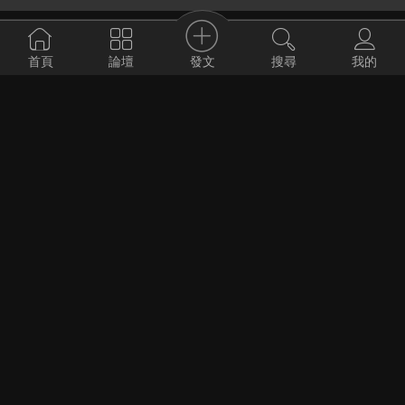
精研編輯部
#分享
2015-3-26
發文
首頁
論壇
搜尋
我的
唱片、下載、流媒體三足鼎立，從2014年美國音
樂產業看未來發展