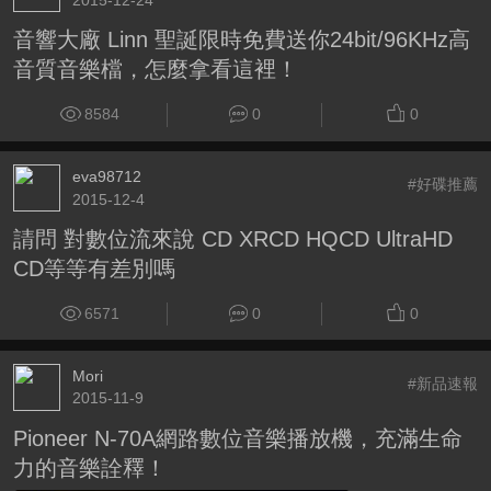
音響大廠 Linn 聖誕限時免費送你24bit/96KHz高
音質音樂檔，怎麼拿看這裡！
8584
0
0
eva98712
#好碟推薦
2015-12-4
請問 對數位流來說 CD XRCD HQCD UltraHD
CD等等有差別嗎
6571
0
0
Mori
#新品速報
2015-11-9
Pioneer N-70A網路數位音樂播放機，充滿生命
力的音樂詮釋！