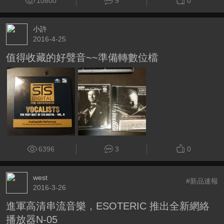
10800
9
0
小許
2016-4-25
值得收藏的好聲音~~準備轉數位檔
6396
3
0
west
#新品速報
2016-3-26
進軍高清串流音樂，ESOTERIC 推出全新網絡
播放器N-05