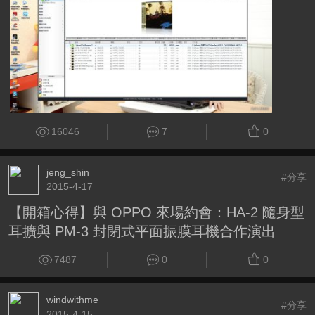
16046
7
0
jeng_shin
#分享
2015-4-17
【開箱心得】與 OPPO 來場約會：HA-2 隨身型
耳擴與 PM-3 封閉式平面振膜耳機合作演出
7487
0
0
windwithme
#分享
2015-4-15