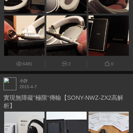
6481
2
0
小許
2015-4-7
實現無障礙"極限"傳輸【SONY-NWZ-ZX2高解
析】