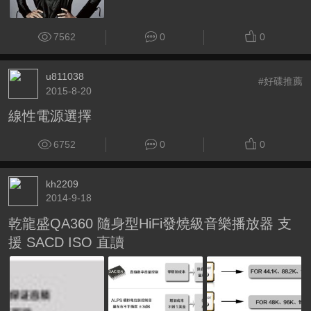
7562
0
0
u811038
#好碟推薦
2015-8-20
線性電源選擇
6752
0
0
kh2209
2014-9-18
乾龍盛QA360 隨身型HiFi發燒級音樂播放器 支
援 SACD ISO 直讀