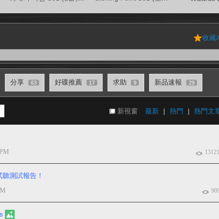
收藏
分享
好碟推薦
求助
新品速報
63
17
9
29
新視窗
最新
|
熱門
|
熱門文
 PM
1312
大機試聽測試報告！
PM
90
s