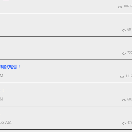
1060
60
72
C試聽測試報告！
PM
111
告！
PM
60
輯
:56 AM
47