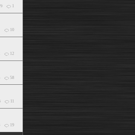
1
79
10
1
12
2
58
5
11
6
19
8