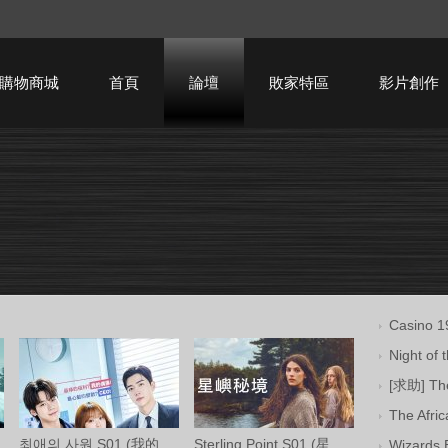
購物商城
首頁
論壇
敗家特區
影片創作
HTPC技術討論
Casino 
Night o
[求助] T
The Afr
최애의 사원 S01 (我的偶像總裁 第一季) 中
Sterling Point S01 (星嶼秘境 第一季) Ama
Wizards