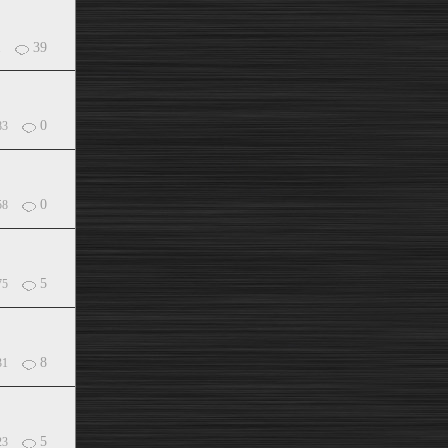
39
1
0
83
0
58
5
75
8
31
5
23