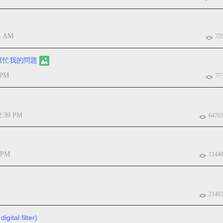
46 AM
75
幫忙我的問題
 PM
77
2:39 PM
6470
2 PM
1144
2149
ital filter)