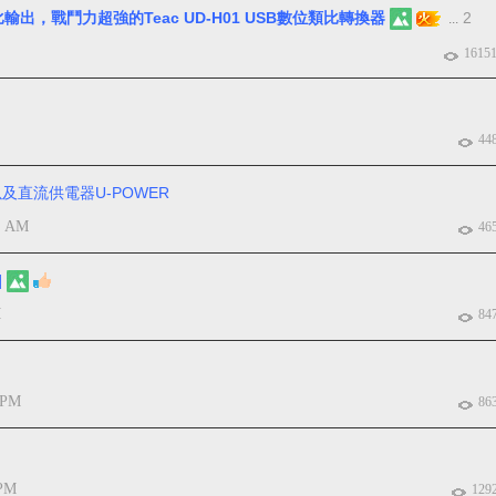
比輸出，戰鬥力超強的Teac UD-H01 USB數位類比轉換器
2
...
1615
44
AC以及直流供電器U-POWER
3 AM
46
]
M
84
 PM
86
 PM
129