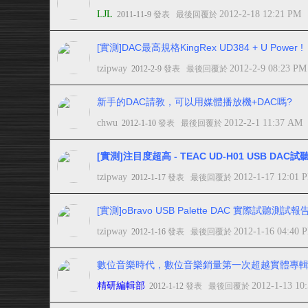
LJL
2012-2-18 12:21 PM
2011-11-9
發表
最後回覆於
[實測]DAC最高規格KingRex UD384 + U Power !
tzipway
2012-2-9 08:23 PM
2012-2-9
發表
最後回覆於
新手的DAC請教，可以用媒體播放機+DAC嗎?
chwu
2012-2-1 11:37 AM
2012-1-10
發表
最後回覆於
[實測]注目度超高 - TEAC UD-H01 USB DA
tzipway
2012-1-17 12:01 
2012-1-17
發表
最後回覆於
[實測]oBravo USB Palette DAC 實際試聽測試報
tzipway
2012-1-16 04:40 
2012-1-16
發表
最後回覆於
數位音樂時代，數位音樂銷量第一次超越實體專
精研編輯部
2012-1-13 10
2012-1-12
發表
最後回覆於