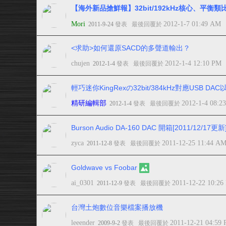
【海外新品搶鮮報】32bit/192kHz核心、平衡類
Mori
2012-1-7 01:49 AM
2011-9-24
發表
最後回覆於
<求助>如何還原SACD的多聲道輸出？
chujen
2012-1-4 12:10 PM
2012-1-4
發表
最後回覆於
輕巧迷你KingRexの32bit/384kHz對應USB D
精研編輯部
2012-1-4 08:2
2012-1-4
發表
最後回覆於
Burson Audio DA-160 DAC 開箱[2011/12/17更新
zyca
2011-12-25 11:44 A
2011-12-8
發表
最後回覆於
Goldwave vs Foobar
ai_0301
2011-12-22 10:26
2011-12-9
發表
最後回覆於
台灣土炮數位音樂檔案播放機
leeender
2011-12-21 04:59
2009-9-2
發表
最後回覆於