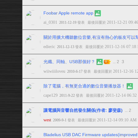
Foobar Apple remote app
ai_0301
2011-12-21 09:
2011-12-19
發表
最後回覆於
關於用擴大機聽數位音樂,有沒有熱心的板友可以
edieric
2011-12-16 07:18
2011-12-13
發表
最後回覆於
光纖、同軸、USB那個好？
2
3
...
wiiwiiiloveu
2011-12-16 1
2010-6-17
發表
最後回覆於
除了電腦，有無更合適的數位音樂播放器！
cape129
2011-12-14 06:3
2011-9-22
發表
最後回覆於
讓電腦與音響自然發生關係(作者: 廖斐森)
2
...
west
2011-12-14 09:10 AM
2009-9-1
發表
最後回覆於
Bladelius USB DAC Firmware updates(improved dig