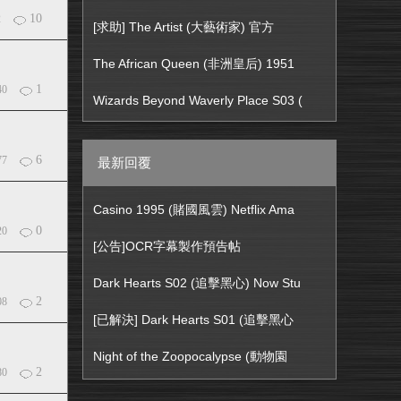
10
2
[求助] The Artist (大藝術家) 官方
The African Queen (非洲皇后) 1951
1
40
Wizards Beyond Waverly Place S03 (
6
77
最新回覆
Casino 1995 (賭國風雲) Netflix Ama
0
20
[公告]OCR字幕製作預告帖
Dark Hearts S02 (追擊黑心) Now Stu
2
08
[已解決] Dark Hearts S01 (追擊黑心
Night of the Zoopocalypse (動物園
2
80