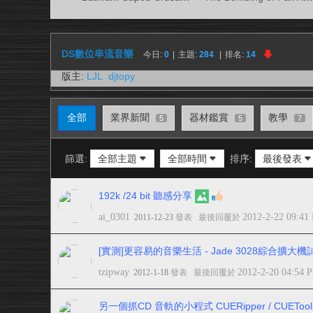
視
務
所
DS數位串流音樂
今日:
0
|
主題:
284
|
排名:
14
版主:
LJL
,
djtopy
全部
業界新聞
器材鑑賞
教學
5
5
7
篩選:
全部主題
全部時間
排序:
最後發表
192k /24 bit 聽感分享
ai_0301
2012-2-22 09:41
2011-12-23
發表
最後回覆於
[實測]更容易的音樂生活 - Jade 3028綜合擴
tzipway
2012-2-20 04:54 
2012-1-18
發表
最後回覆於
另一個抓CD 音軌的小程式 CUERipper / CUETool