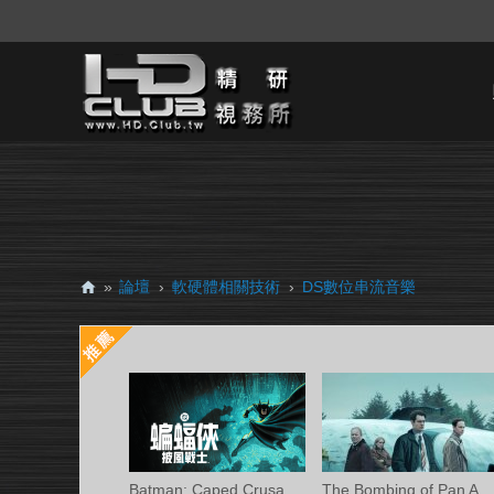
»
論壇
›
軟硬體相關技術
›
DS數位串流音樂
H
D.
Cl
ub
精
研
Batman: Caped Crusader S02 (蝙蝠俠披風戰
The Bombing of Pan Am 103 S01 (洛克比空