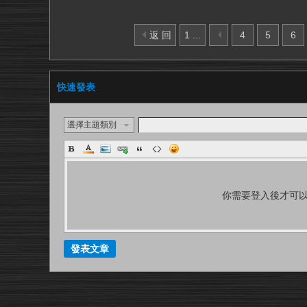
返 回
1 ...
4
5
6
快速發表
選擇主題類別
你需要登入後才可
發表文章