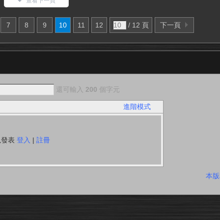
查看下一頁
7
8
9
10
11
12
/ 12 頁
下一頁
還可輸入
200
個字元
進階模式
以發表
登入
|
註冊
本版