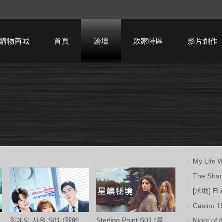
購物商城
首頁
論壇
敗家特區
影片創作
HTPC技術討論
My Life
The Sh
[求助] El 
Casino 
최애의 사원 S01 (我的偶像總裁 第一季) 中
Sterling Point S01 (星嶼秘境 第一季) Ama
Night o