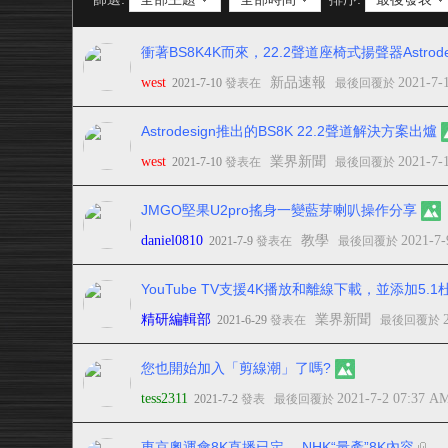
衝著BS8K4K而來，22.2聲道座椅式揚聲器Astrodesi
west
新品速報
2021-7-
2021-7-10
發表在
最後回覆於
Astrodesign推出的BS8K 22.2聲道解決方案出爐
west
業界新聞
2021-7-
2021-7-10
發表在
最後回覆於
JMGO堅果U2pro搖身一變藍芽喇叭操作分享
daniel0810
教學
2021-7-
2021-7-9
發表在
最後回覆於
YouTube TV支援4K播放和離線下載，並添加5.
精研編輯部
業界新聞
2021-6-29
發表在
最後回覆於
您也開始加入「剪線潮」了嗎?
tess2311
2021-7-2 07:37 A
2021-7-2
發表
最後回覆於
東京奧運會8K直播已定， NHK“量產”8K內容