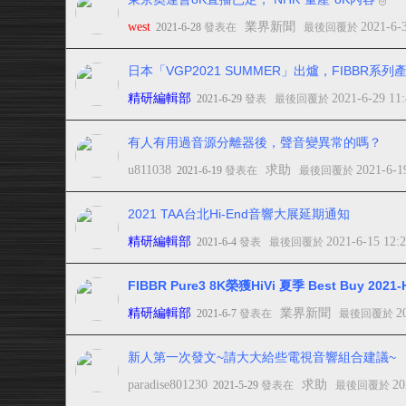
west
業界新聞
2021-6-
2021-6-28
發表在
最後回覆於
日本「VGP2021 SUMMER」出爐，FIBBR系
精研編輯部
2021-6-29 11
2021-6-29
發表
最後回覆於
有人有用過音源分離器後，聲音變異常的嗎？
u811038
求助
2021-6-1
2021-6-19
發表在
最後回覆於
2021 TAA台北Hi-End音響大展延期通知
精研編輯部
2021-6-15 12:
2021-6-4
發表
最後回覆於
FIBBR Pure3 8K榮獲HiVi 夏季 Best Buy 2
精研編輯部
業界新聞
2
2021-6-7
發表在
最後回覆於
新人第一次發文~請大大給些電視音響組合建議~
paradise801230
求助
20
2021-5-29
發表在
最後回覆於