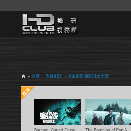
»
論壇
›
家庭劇院
›
家庭劇院相關討論大廳
H
D.
Cl
ub
精
研
Batman: Caped Crusader S02 (蝙蝠俠披風戰
The Bombing of Pan Am 103 S01 (洛克比空