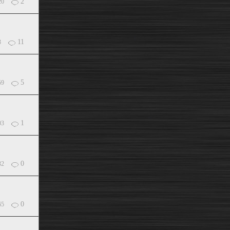
2
20
11
3
5
59
1
03
0
32
0
65