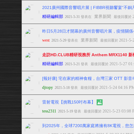
2021廣州國際音響唱片展 | FIBBR視聽饗宴“不銅
精研編輯部
業界新聞
2021-5-31
發表在
最後回覆於
昨日5月28日才開幕的廣州音響唱片展，疫情關
west
業界新聞
2021-5-
2021-5-29
發表在
最後回覆於
走訪HD.CLUB精研視務所 Anthem MRX1140 
精研編輯部
2021-5-27 01
2021-5-21
發表
最後回覆於
[報好康] 宅在家的精神食糧，台灣三家 OTT 影音串流
djtopy
2021-5-24 04:16 P
2021-5-18
發表
最後回覆於
雷射電視【挑戰150吋布幕】
tess2311
2021-5-23 03:08
2021-5-19
發表
最後回覆於
到2025年，全球7200萬家庭將擁有8K電視，您