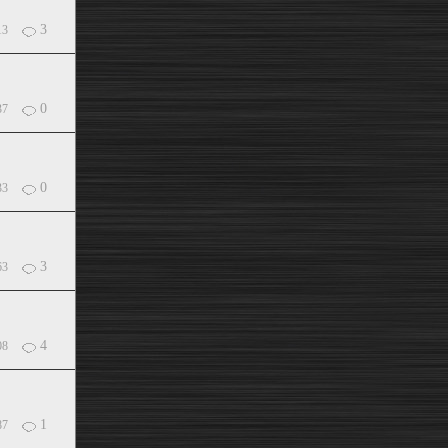
3
13
0
37
0
33
3
63
4
08
1
87