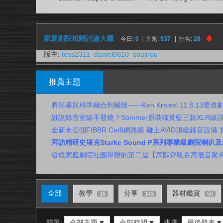
視
務
所
家庭劇院相關討論大廳
今日:
0
|
主題:
937
|
排名:
28
版主:
tess2311
,
daniel0810
,
soujirou
推薦主題
將狂暴與精準融合到極致——Ken Kreisel 11.8.13聲
誰說錄音室線不發燒？Sommer原裝綠黃藍三款XLR線
全新未公開FIBBR Cat8網路線 碰上AVID頂級錄音設備
拜訪精研史塔克Starke Sound P系列專業級劇院喇
發燒家庭劇院社團舉辦的第二屆【萬獸齊吼百萬低音聚
全部
教學
分享
器材鑑賞
16
143
50
篩選:
全部主題
全部時間
排序:
最後發表