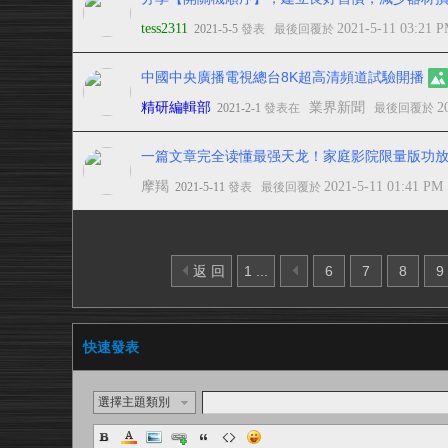
tess2311
2021-5-11 03:21 
2021-5-5
發表
最後回覆於
中國中央廣播電視總台8K超高清頻道試驗開播
精研編輯部
業界新聞
2
2021-2-1
發表在
最後回覆於
一篇文章完全读懂最强天龙！家庭影院限量版功放AV
摩羯
2021-5-11 01:41 PM
2021-5-11
發表
最後回覆於
返 回
1 ...
6
7
8
9
快速發表
選擇主題類別