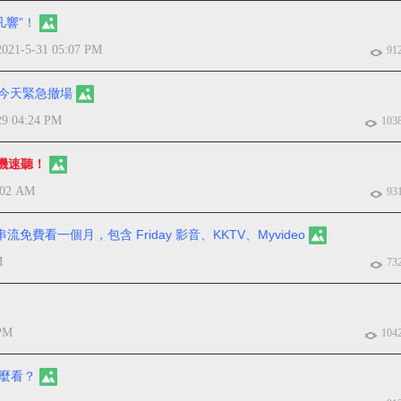
凡響”！
2021-5-31 05:07 PM
91
係今天緊急撤場
29 04:24 PM
103
新機速聽！
:02 AM
93
免費看一個月，包含 Friday 影音、KKTV、Myvideo
M
73
 PM
104
怎麼看？