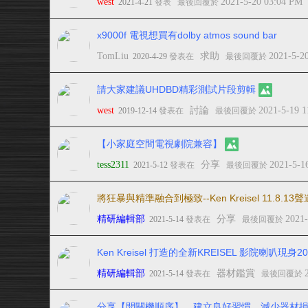
west
2021-5-20 03:04 PM
2021-4-21
發表
最後回覆於
x9000f 電視想買有dolby atmos sound bar
TomLiu
求助
2021-5-2
2020-4-29
發表在
最後回覆於
請大家建議UHDBD精彩測試片段剪輯
west
討論
2021-5-19 
2019-12-14
發表在
最後回覆於
【小家庭空間電視劇院兼容】
tess2311
分享
2021-5-1
2021-5-12
發表在
最後回覆於
將狂暴與精準融合到極致--Ken Kreisel 11.8.1
精研編輯部
分享
2021
2021-5-14
發表在
最後回覆於
Ken Kreisel 打造的全新KREISEL 影院喇叭
精研編輯部
器材鑑賞
2021-5-14
發表在
最後回覆於
分享【開關機順序】，建立良好習慣，減少器材