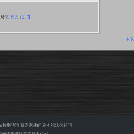
以發表
登入
|
註冊
本版
站特別聘請
蔡家豪律師
為本站法律顧問
ub 精研國際傳播事業有限公司