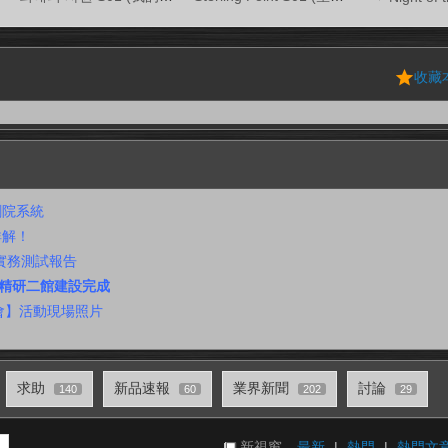
收藏
道劇院系統
詳解！
 實務測試報告
叭及精研二館建設完成
會】活動現場照片
求助
新品速報
業界新聞
討論
140
60
202
29
新視窗
最新
|
熱門
|
熱門文