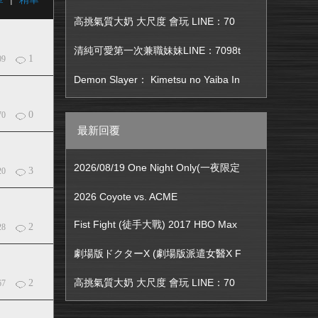
高挑氣質大奶 大尺度 會玩 LINE：70
清純可愛第一次兼職妹妹LINE：7098t
1
09
Demon Slayer： Kimetsu no Yaiba In
0
70
最新回覆
2026/08/19 One Night Only(一夜限定
3
20
2026 Coyote vs. ACME
Fist Fight (徒手大戰) 2017 HBO Max
2
28
劇場版ドクターX (劇場版派遣女醫X F
高挑氣質大奶 大尺度 會玩 LINE：70
2
67