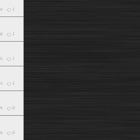
1
44
1
48
1
85
1
10
0
78
0
04