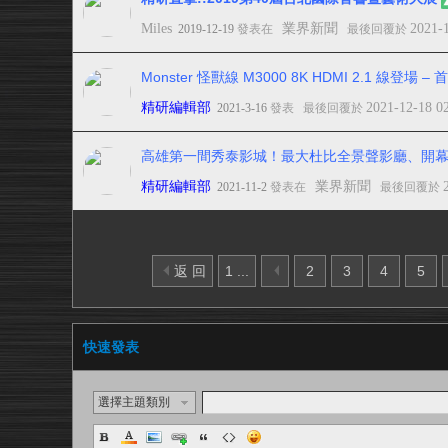
Miles
業界新聞
2021-
2019-12-19
發表在
最後回覆於
Monster 怪獸線 M3000 8K HDMI 2.1 線登場 
精研編輯部
2021-12-18 0
2021-3-16
發表
最後回覆於
高雄第一間秀泰影城！最大杜比全景聲影廳、開幕
精研編輯部
業界新聞
2021-11-2
發表在
最後回覆於
返 回
1 ...
2
3
4
5
快速發表
選擇主題類別