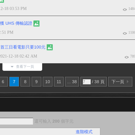
12-18 03:53 PM
148
– 首獲 UHS 傳輸認證
2:51 PM
110
首三日看電影只要100元
2021-12-18 02:42 AM
78
查看下一頁
6
7
8
9
10
11
... 38
/ 38 頁
下一頁
還可輸入
200
個字元
進階模式