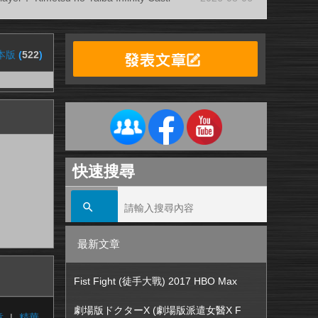
本版
(
522
)
快速搜尋
最新文章
Fist Fight (徒手大戰) 2017 HBO Max
劇場版ドクターX (劇場版派遣女醫X F
章
|
精華