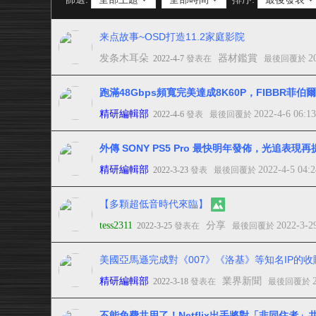
来点故事~OSD打造11.2家庭影院
发条木耳朵
器材鑑賞
2
2022-4-7
發表在
最後回覆於
跑滿48Gbps頻寬完美達成8K60P，FIBBR菲伯爾
精研編輯部
2022-4-6 06:1
2022-4-6
發表
最後回覆於
外傳 SONY PS5 Pro 最快明年發佈，光追表現
精研編輯部
2022-4-5 04:
2022-3-23
發表
最後回覆於
【多顆超低音時代來臨】
tess2311
分享
2022-3-2
2022-3-25
發表在
最後回覆於
美國亞馬遜完成對《007》《洛基》等知名IP的收
精研編輯部
業界新聞
2022-3-18
發表在
最後回覆於
不能免費共用了！Netflix出手將對「非同住者」