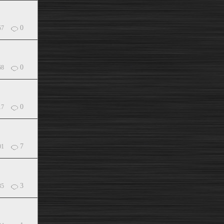
0
57
0
68
0
17
7
01
3
35