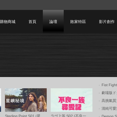
購物商城
首頁
論壇
敗家特區
影片創作
HTPC技術討論
Fist Fi
劇場版ドク
高挑氣質大
清純可愛第
Sterling Point S01 (星嶼秘境 第一季) Ama
ラヴ上等 S02 (不良一族尋愛記 第二季) Net
Demon Sl