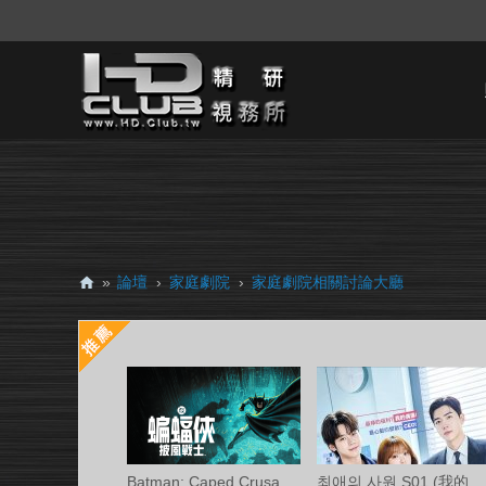
»
論壇
›
家庭劇院
›
家庭劇院相關討論大廳
H
D.
Cl
ub
精
研
Batman: Caped Crusader S02 (蝙蝠俠披風戰
최애의 사원 S01 (我的偶像總裁 第一季) 中