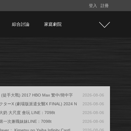
登入
註冊
綜合討論
家庭劇院
ght (徒手大戰) 2017 HBO Max 繁中/簡中字
2026-08-06
ターX (劇場版派遣女醫X FINAL) 2024 N
2026-08-06
奶 大尺度 會玩 LINE：7098t
2026-08-06
一次兼職妹妹LINE：7098t
2026-08-06
ayer： Kimetsu no Yaiba Infinity Castl
2026-08-06