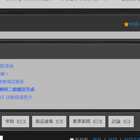
收藏
道劇院系統
詳解！
 實務測試報告
叭及精研二館建設完成
會】活動現場照片
求助
新品速報
業界新聞
討論
140
60
202
29
新視窗
最新
|
熱門
|
熱門文