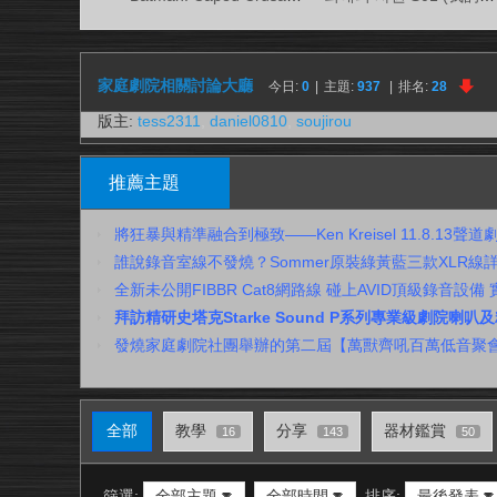
視
務
所
家庭劇院相關討論大廳
今日:
0
|
主題:
937
|
排名:
28
版主:
tess2311
,
daniel0810
,
soujirou
推薦主題
將狂暴與精準融合到極致——Ken Kreisel 11.8.13聲
誰說錄音室線不發燒？Sommer原裝綠黃藍三款XLR線
全新未公開FIBBR Cat8網路線 碰上AVID頂級錄音設備
拜訪精研史塔克Starke Sound P系列專業級劇院喇
發燒家庭劇院社團舉辦的第二屆【萬獸齊吼百萬低音聚
全部
教學
分享
器材鑑賞
16
143
50
篩選:
全部主題
全部時間
排序:
最後發表