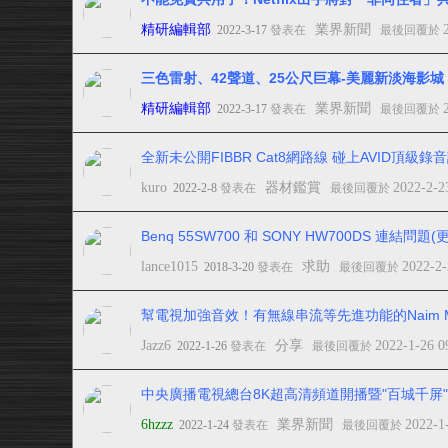
精研編輯部
業界新聞
2022-3-17
發表在
最後回覆於
三色雷射、42聲道、25公尺巨幕-美麗新淡海影城
精研編輯部
業界新聞
2022-3-17
發表在
最後回覆於
全新未公開FIBBR Cat8網路線 碰上AVID頂級
kuro
器材鑑賞
2022-2-2
2022-2-8
發表在
最後回覆於
Benq 55SW700 和 SONY HW700DS 連結問題(
lance1015
求助
2022-2
2018-3-20
發表在
最後回覆於
幫電視加強音效！有無線串流等先進功能的Naim 
Jazz6
分享
2022-1-26 0
2022-1-26
發表在
最後回覆於
中央廣播電視總台8K超高清頻道開播暨"百城千屏
6hzzz
業界新聞
2022-1
2022-1-24
發表在
最後回覆於