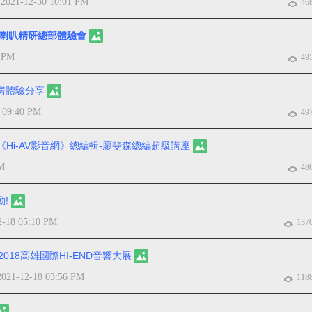
2021-12-30 10:01 PM
於
46
KK喇叭精研總部體驗會
0 PM
49
 展房體驗分享
 09:40 PM
49
房開講《Hi-AV影音網》總編輯-廖斐森總編超級講座
AM
48
動!
2-18 05:10 PM
137
2018高雄國際HI-END音響大展
2021-12-18 03:56 PM
118