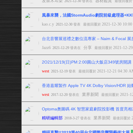
发条木耳朵
器材鑑賞
2021-12-30
發表在
最後回覆
風暴來襲，法國StormAudio劇院前級處理器+
kao.c.y
2021-12-30 10:0
2021-12-30
發表
最後回覆於
台北音響展巡禮之數位流專家 – Naim & Focal
Jazz6
分享
2021-12-29
2021-12-29
發表在
最後回覆於
2O21/12/19(日)PM:2:00圓山大飯店349號
west
2021-12-21 04:30 
2021-12-19
發表
最後回覆於
香港嘉耀製作 Apple TV 4K Dolby Vision/HDR 始
west
業界新聞
2021-1
2017-12-20
發表在
最後回覆於
Optoma奧圖碼 4K 智慧家庭劇院投影機 首度亮相
精研編輯部
業界新聞
2018-3-27
發表在
最後回覆於
精研直擊!!2019第40屆台北國際音響暨藝術大展