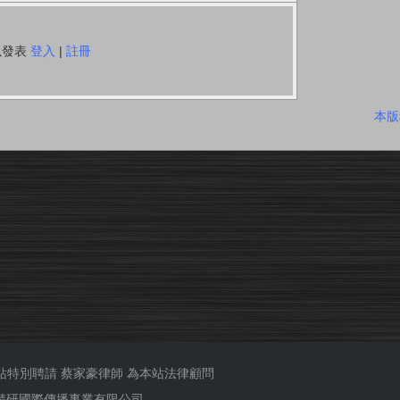
以發表
登入
|
註冊
本版
站特別聘請
蔡家豪律師
為本站法律顧問
ub 精研國際傳播事業有限公司