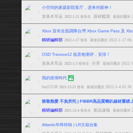
小空间的家庭影院客厅，进来对眼神！
发条木耳朵
器材鑑賞
2022-1-21
發表在
最後回覆於
Xbox 宣布全面調降台灣 Xbox Game Pass 及 Xbo
精研編輯部
2022-1-17 06
2022-1-17
發表
最後回覆於
OSD Trevoce12 低音炮测评，安排！
发条木耳朵
分享
2022-
2022-1-5
發表在
最後回覆於
我的疫情時代
fua55538
2022-1-4 01:30
2021-12-21
發表
最後回覆於
致敬熱愛 不負所托 | FIBBR高品質喇叭線材重磅
精研編輯部
新品速報
2021-12-4
發表在
最後回覆於
Atlantic年终特辑 | LR主箱合集