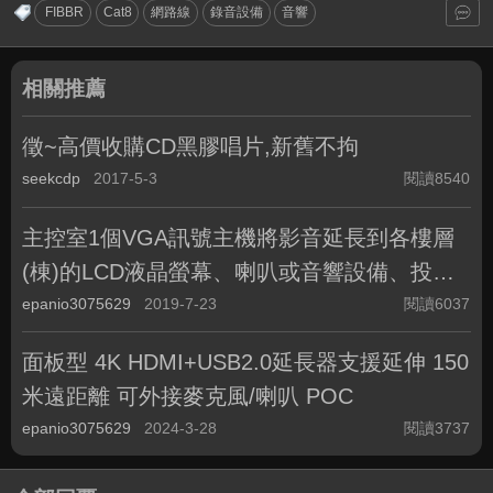
FIBBR
Cat8
網路線
錄音設備
音響
相關推薦
徵~高價收購CD黑膠唱片,新舊不拘
seekcdp
2017-5-3
閱讀8540
主控室1個VGA訊號主機將影音延長到各樓層
(棟)的LCD液晶螢幕、喇叭或音響設備、投影
機、液晶電視等作同步播放顯示(VD1000TR)
epanio3075629
2019-7-23
閱讀6037
面板型 4K HDMI+USB2.0延長器支援延伸 150
米遠距離 可外接麥克風/喇叭 POC
epanio3075629
2024-3-28
閱讀3737