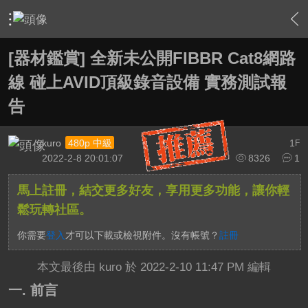
›
家庭劇院
›
家庭劇院相關討論大廳
›
內容
[器材鑑賞] 全新未公開FIBBR Cat8網路
線 碰上AVID頂級錄音設備 實務測試報
告
kuro
1
480p 中級
F
2022-2-8 20:01:07
8326
1
馬上註冊，結交更多好友，享用更多功能，讓你輕
鬆玩轉社區。
你需要
登入
才可以下載或檢視附件。沒有帳號？
註冊
本文最後由 kuro 於 2022-2-10 11:47 PM 編輯
一. 前言