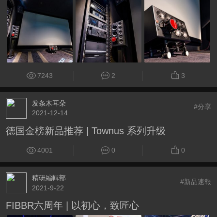
7243
2
3
发条木耳朵
#分享
2021-12-14
德国金榜新品推荐 | Townus 系列升级
4001
0
0
精研編輯部
#新品速報
2021-9-22
FIBBR六周年 | 以初心，致匠心