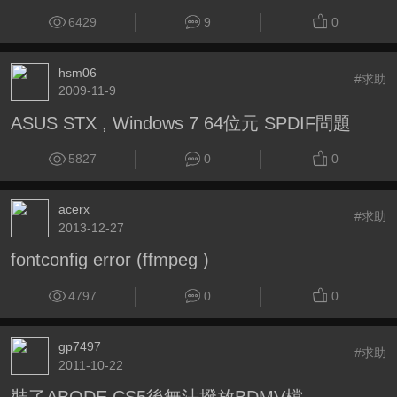
6429
9
0
hsm06
#求助
2009-11-9
ASUS STX , Windows 7 64位元 SPDIF問題
5827
0
0
acerx
#求助
2013-12-27
fontconfig error (ffmpeg )
4797
0
0
gp7497
#求助
2011-10-22