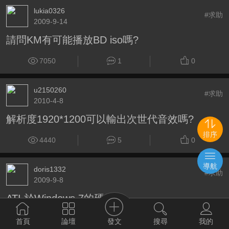
lukia0326
#求助
2009-9-14
請問KM有可能播放BD iso嗎?
7050
1
0
u2150260
#求助
2010-4-8
解析度1920*1200可以輸出次世代音效嗎?
排序
4440
5
0
導航
doris1332
#求助
2009-9-8
ATI 於Windows 7的硬解
17355
9
0
發文
首頁
論壇
搜尋
我的