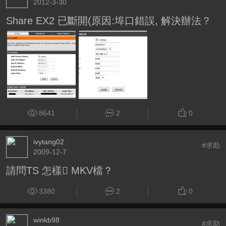
2012-3-30
Share EX2 已斷開(原因:埠口錯誤, 解決辦法？
8641
2
0
ivytang02
#求助
2009-12-7
請問TS 怎樣 MKV檔？
3380
2
0
winkb98
#求助