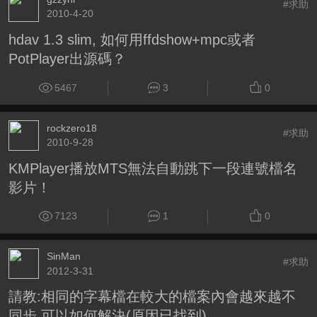
#求助
2010-4-20
hdav 1.3 slim, 如何用ffdshow+mpc或者
PotPlayer出源碼？
5467
3
0
rockzero18
#求助
2010-9-28
KMPlayer播放MTS無法自動跳下一段連號檔名
影片！
7123
1
0
SinMan
#求助
2012-3-31
請教:相同的字幕檔在較大的檔案內會越來越不
同步,可以如何解決(原因已找到)