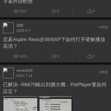
字幕外掛軟體
5301
6
0
没想
#求助
2009-9-7
宏碁Aspire Revo在WINXP下如何打开硬解播放
高清？
3423
0
0
xrockx510
#求助
2011-7-14
已解決--R6670輸出到擴大機，PotPlayer要如何
設定？