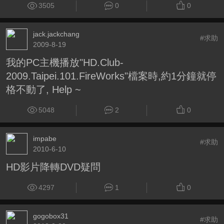
3505
0
0
jack.jackchang
#求助
2009-8-19
我的PC主機播放"HD.Club-
2009.Taipei.101.FireWorks"檔案時,約1分鐘就停
格不動了, Help ~
5048
2
0
impabe
#求助
2010-6-10
HD影片降轉DVD疑問
4297
1
0
gogobox31
#求助