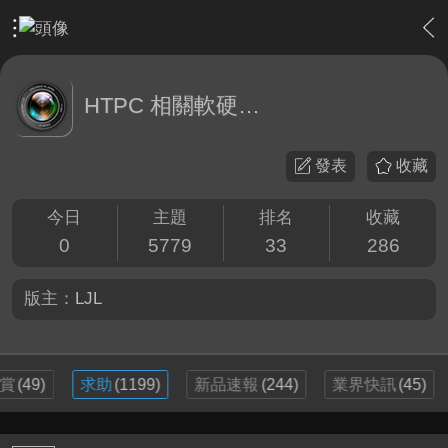
›
軟硬體相關技術
›
HTPC 相關軟硬體技術及運用
HTPC 相關軟硬體技術及運用
發表
收藏
今日
主題
排名
收藏
0
5779
33
286
版主：
LJL
賞
(49)
求助
(1199)
新品速報
(244)
業界快訊
(45)