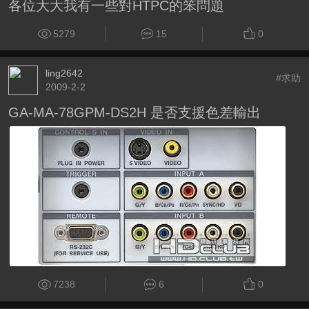
各位大大我有一些對HTPC的笨問題
5279
15
0
ling2642
#求助
2009-2-2
GA-MA-78GPM-DS2H 是否支援色差輸出
7238
6
0