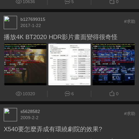
10636
5
0
b127699315
#求助
2017-1-22
播放4K BT2020 HDR影片畫面變得很奇怪
10320
6
0
s5628582
#求助
2009-2-2
X540要怎麼弄成有環繞劇院的效果?