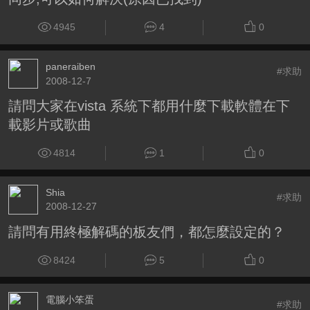
4945
4
0
paneraiben
#求助
2008-12-7
請問大家在vista 系統下都用什麼下載軟體在下
載影片或歌曲
4814
1
0
Shia
#求助
2008-12-27
請問有用終極解碼的板友們，都怎麼設定的？
8424
5
0
電腦小笨蛋
#求助