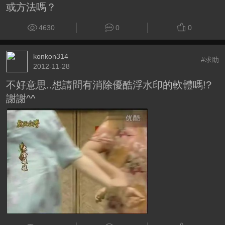
或方法嗎？
4630
0
0
konkon314
#求助
2012-11-28
不好意思..想請問有消除優酷浮水印的軟體嗎!?
謝謝^^