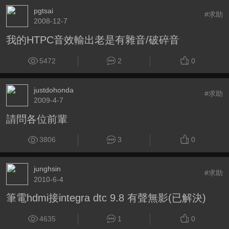
pgtsai
#求助
2008-12-7
我的HTPC音效輸出老是有雜音/破碎音
5472
2
0
justdohonda
#求助
2009-4-7
請問各位前輩
3806
3
0
junghsin
#求助
2010-6-4
筆電hdmi接integra dtc 9.8 有聲無影(已解決)
4635
1
0