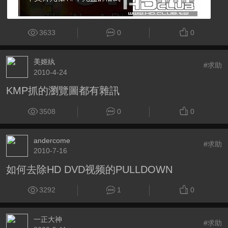
3633
0
0
美姬紈
#求助
2010-4-24
KMP抓的瀏覽圖都有雜訊
3508
0
0
andercome
#求助
2010-7-16
如何去除HD DVD视频的PULLDOWN
3292
1
0
一正大神
#求助