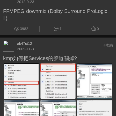
2012-9-23
FFMPEG downmix (Dolby Surround ProLogic
Ⅱ)
3982
1
0
ak47st12
#求助
2009-11-3
kmp如何把Services的聲道關掉?