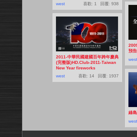
west
喜歡: 1 回覆:
938
200
預告
2011-中華民國建國百年跨年慶典
wes
(完整版)HD.Club-2011-Taiwan
New Year fireworks
west
喜歡: 14 回覆:
1937
綠島
wes