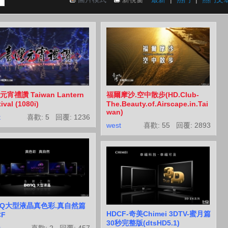
宵禮讚 Taiwan Lantern
福爾摩沙.空中散步(HD.Club-
ival (1080i)
The.Beauty.of.Airscape.in.Tai
wan)
t
喜歡: 5 回覆:
1236
west
喜歡: 55 回覆:
2893
nQ大型液晶真色彩.真自然篇
HDCF-奇美Chimei 3DTV-蜜月篇
CF
30秒完整版(dtsHD5.1)
t
喜歡: 2 回覆:
457