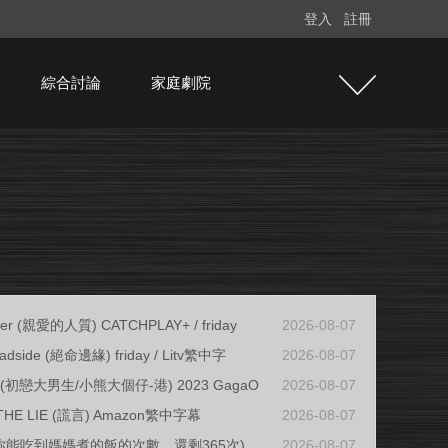
登入
註冊
綜合討論
家庭劇院
ter (親愛的人質) CATCHPLAY+ / friday
2026-08-07
adside (絕命邊緣) friday / Litv繁中字
2026-08-07
ys (初戀大男生/小熊大個仔-港) 2023 GagaO
2026-08-07
THE LIE (謊言) Amazon繁中字幕
2026-08-07
(你能吃到媽媽煮的飯的次數，還剩365次)
2026-08-07