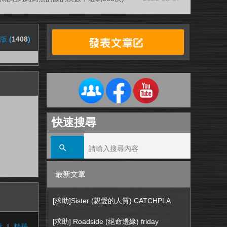
本版
(
1408
)
快速搜尋
最新文章
[求助]Sister (親愛的人質) CATCHPLA
[求助] Roadside (絕命邊緣) friday
章
|
精華