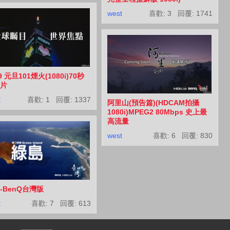
west
喜歡: 3 回覆:
1741
9 元旦101煙火(1080i)70秒
片
t
喜歡: 1 回覆:
1337
阿里山(預告篇)(HDCAM拍攝
1080i)MPEG2 80Mbps 史上最
高流量
west
喜歡: 6 回覆:
830
-BenQ台灣版
t
喜歡: 7 回覆:
613