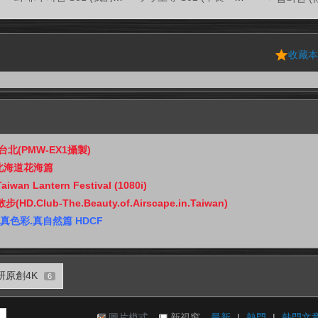
收藏
夜台北(PMW-EX1攝製)
g 北海道花海篇
an Lantern Festival (1080i)
D.Club-The.Beauty.of.Airscape.in.Taiwan)
真色彩.真自然篇 HDCF
研原創4K
6
圖片模式
新視窗
最新
|
熱門
|
熱門文