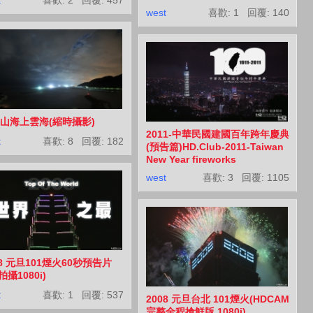
west
喜歡: 1 回覆:
140
山海上雲海(縮時攝影)
2011-中華民國建國百年跨年慶典
t
喜歡: 8 回覆:
182
(預告篇)HD.Club-2011-Taiwan
New Year fireworks
west
喜歡: 3 回覆:
1105
08 元旦101煙火60秒預告片
拍攝1080i)
t
喜歡: 1 回覆:
537
2008 元旦台北 101煙火(HDCAM
完整全程搶鮮版 1080i)