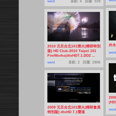
west
喜歡: 4 回覆:
339
外木
2010 元旦台北101煙火(精研特別
版) HD Club-2010 Taipei 101
wes
FireWorks(dtsHD7.1.DD2 ...
west
喜歡: 2 回覆:
2906
20
(HD
2009 元旦台北101煙火(精研會員
wes
特別版) dtsHD 7.1聲道