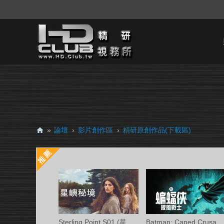
»
論壇
›
影片創作區
›
精研原創作品(下載區)
H
D.
Cl
ub
精
研
Sterling Point S01 (星嶼秘境 第一季) Ama
Batman: Caped Crusader S02 (蝙蝠俠披風戰