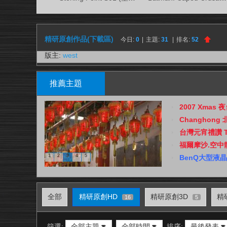
視
務
所
精研原創作品(下載區)
今日:
0
|
主題:
31
|
排名:
52
版主:
west
推薦主題
2007 Xmas 
Changhon
台灣元宵禮讚 Taiw
福爾摩沙.空中散步(H
1
2
3
4
5
BenQ大型液晶
全部
精研原創HD
精研原創3D
精
16
5
篩選:
全部主題
全部時間
排序:
最後發表