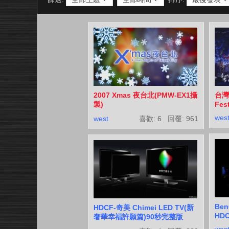
2007 Xmas 夜台北(PMW-EX1攝
台灣元
製)
Fest
wes
west
喜歡: 6 回覆:
961
Be
HDCF-奇美 Chimei LED TV(新
HD
奢華幸福許願篇)90秒完整版
wes