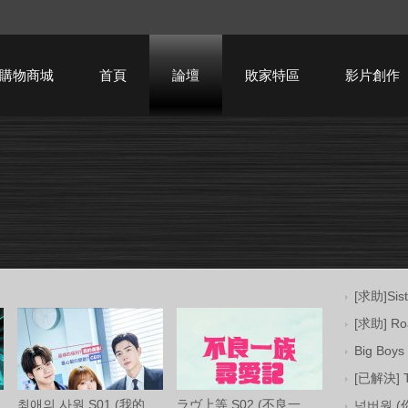
購物商城
首頁
論壇
敗家特區
影片創作
HTPC技術討論
[求助]Sis
[求助] Ro
Big Bo
[已解決] 
최애의 사원 S01 (我的偶像總裁 第一季) 中
ラヴ上等 S02 (不良一族尋愛記 第二季) Net
넘버원 