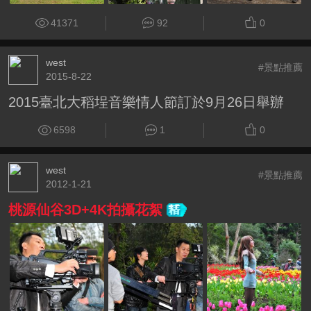
41371
92
0
west
#景點推薦
2015-8-22
2015臺北大稻埕音樂情人節訂於9月26日舉辦
6598
1
0
west
#景點推薦
2012-1-21
桃源仙谷3D+4K拍攝花絮