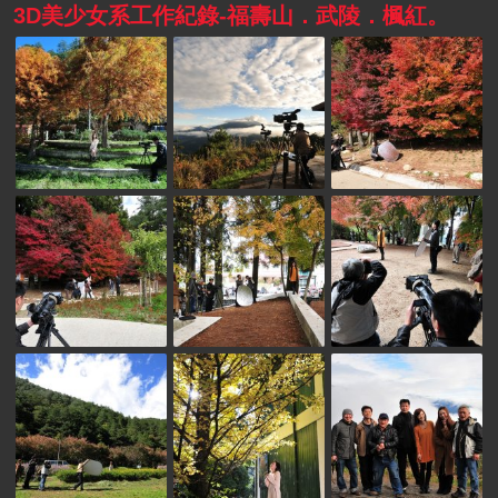
3D美少女系工作紀錄-福壽山．武陵．楓紅。