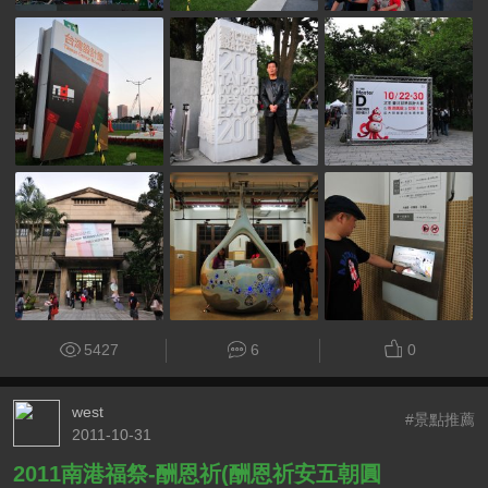
5427
6
0
west
#景點推薦
2011-10-31
2011南港福祭-酬恩祈(酬恩祈安五朝圓