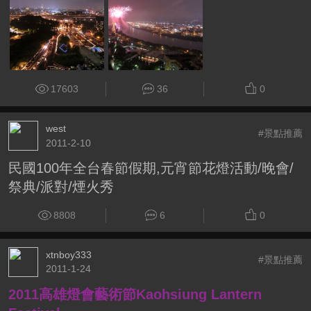
17603
36
0
west
#景點推薦
2011-2-10
民國100年全台春節假期,元宵節花燈活動/晚會/
祭典/派對/煙火秀
8808
6
0
xtnboy333
#景點推薦
2011-1-24
2011高雄燈會藝術節Kaohsiung Lantern