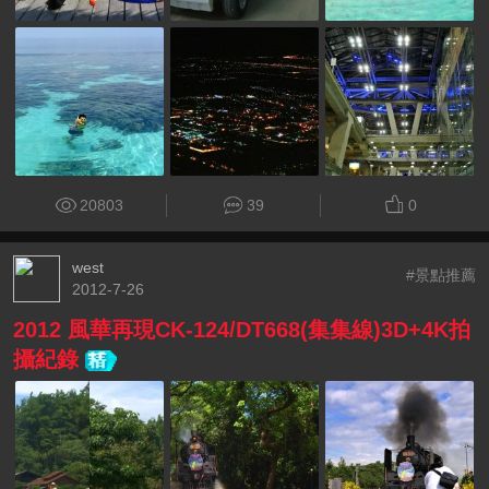
20803
39
0
west
#景點推薦
2012-7-26
2012 風華再現CK-124/DT668(集集線)3D+4K拍
攝紀錄