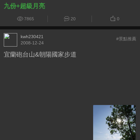
九份+超級月亮
7865
20
0
kwh230421
#景點推薦
2008-12-24
宜蘭砲台山&朝陽國家步道