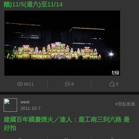
醮)11/5(週六)至11/14
8611
8
0
west
#景點推薦
2011-10-7
建國百年國慶煙火／達人：鹿工南三到六路 最
好拍