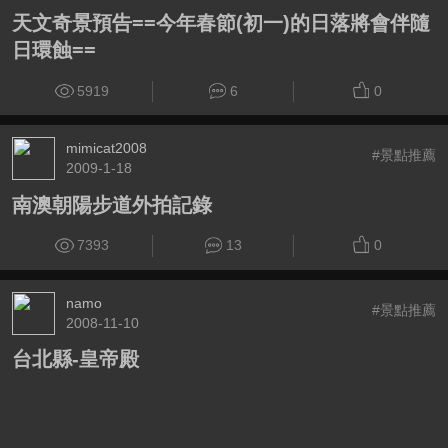
天文奇景預告==今年春節(初一)的日落將會伴隨
日環蝕==
5919
6
0
mimicat2008
#景點推薦
2009-1-18
南澳朝陽步道外拍記錄
7393
13
0
namo
#景點推薦
2008-11-10
台北縣-皇帝殿