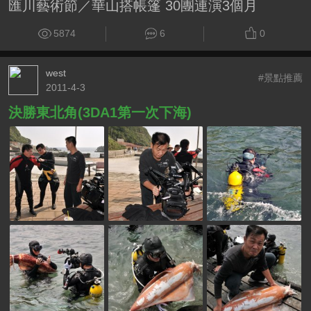
匯川藝術節／華山搭帳篷 30團連演3個月
5874
6
0
west
#景點推薦
2011-4-3
決勝東北角(3DA1第一次下海)