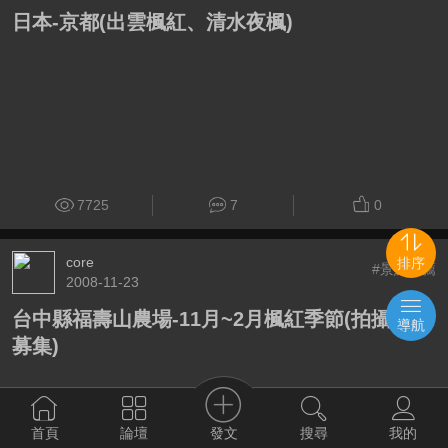
日本-京都(出雲楓紅、清水夜楓)
7725
7
0
core
排序
#景點推薦
2008-11-23
台中縣福壽山農場-11月~2月楓紅季節(拍攝團隊
導航
募集)
發文
首頁
論壇
搜尋
我的