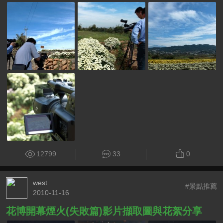
12799
33
0
west
#景點推薦
2010-11-16
花博開幕煙火(失敗篇)影片擷取圖與花絮分享