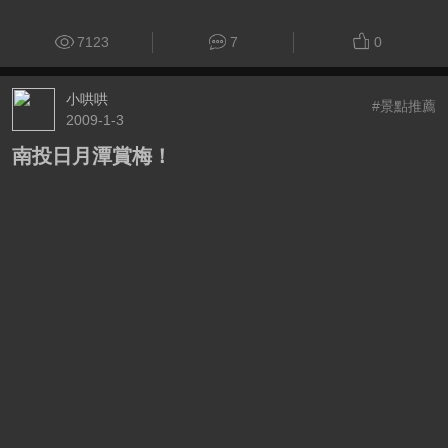
7123
7
0
小哄哄
#景點推薦
2009-1-3
南投日月潭賞梅！