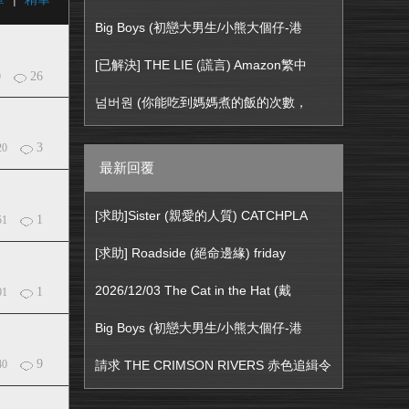
Big Boys (初戀大男生/小熊大個仔-港
[已解決] THE LIE (謊言) Amazon繁中
26
9
넘버원 (你能吃到媽媽煮的飯的次數，
3
20
最新回覆
[求助]Sister (親愛的人質) CATCHPLA
1
51
[求助] Roadside (絕命邊緣) friday
2026/12/03 The Cat in the Hat (戴
1
01
Big Boys (初戀大男生/小熊大個仔-港
9
40
請求 THE CRIMSON RIVERS 赤色追緝令