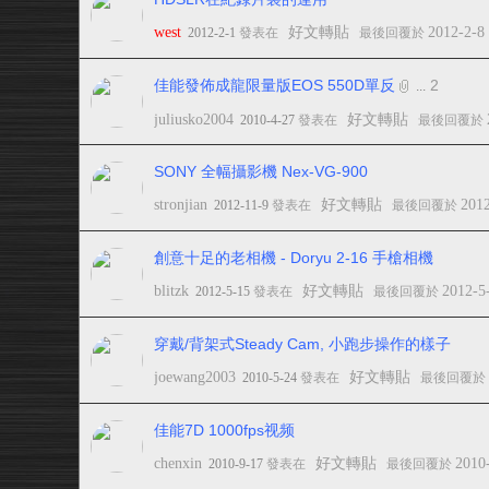
west
好文轉貼
2012-2-8
2012-2-1
發表在
最後回覆於
佳能發佈成龍限量版EOS 550D單反
2
...
juliusko2004
好文轉貼
2010-4-27
發表在
最後回覆於
SONY 全幅攝影機 Nex-VG-900
stronjian
好文轉貼
201
2012-11-9
發表在
最後回覆於
創意十足的老相機 - Doryu 2-16 手槍相機
blitzk
好文轉貼
2012-5
2012-5-15
發表在
最後回覆於
穿戴/背架式Steady Cam, 小跑步操作的樣子
joewang2003
好文轉貼
2010-5-24
發表在
最後回覆於
佳能7D 1000fps视频
chenxin
好文轉貼
2010
2010-9-17
發表在
最後回覆於