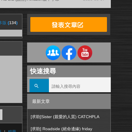
本版
(
134
)
快速搜尋
最新文章
[求助]Sister (親愛的人質) CATCHPLA
[求助] Roadside (絕命邊緣) friday
章
|
精華