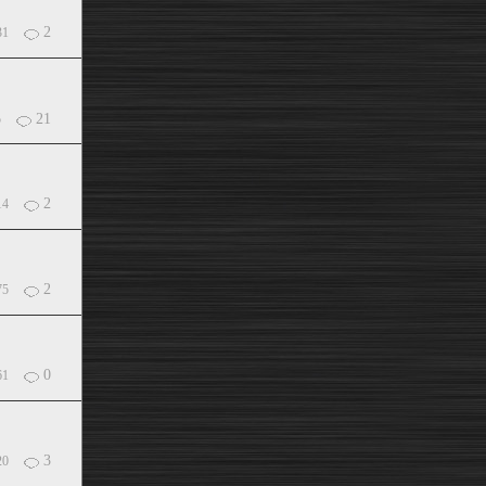
2
31
21
5
2
14
2
75
0
61
3
20