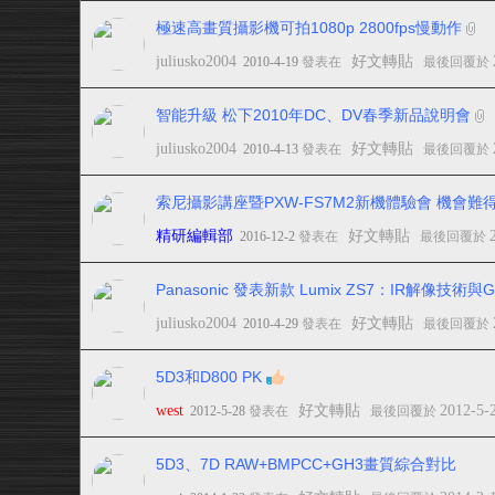
極速高畫質攝影機可拍1080p 2800fps慢動作
juliusko2004
好文轉貼
2010-4-19
發表在
最後回覆於
智能升級 松下2010年DC、DV春季新品說明會
juliusko2004
好文轉貼
2010-4-13
發表在
最後回覆於
索尼攝影講座暨PXW-FS7M2新機體驗會 機會
精研編輯部
好文轉貼
2016-12-2
發表在
最後回覆於
Panasonic 發表新款 Lumix ZS7：IR解像技術
juliusko2004
好文轉貼
2010-4-29
發表在
最後回覆於
5D3和D800 PK
west
好文轉貼
2012-5-
2012-5-28
發表在
最後回覆於
5D3、7D RAW+BMPCC+GH3畫質綜合對比