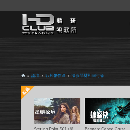
»
論壇
›
影片創作區
›
攝影器材相關討論
H
D.
Cl
ub
精
研
Sterling Point S01 (星嶼秘境 第一季) Ama
Batman: Caped Crusader S02 (蝙蝠俠披風戰