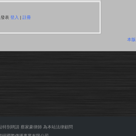
以發表
登入
|
註冊
本版
站特別聘請
蔡家豪律師
為本站法律顧問
ub 精研國際傳播事業有限公司