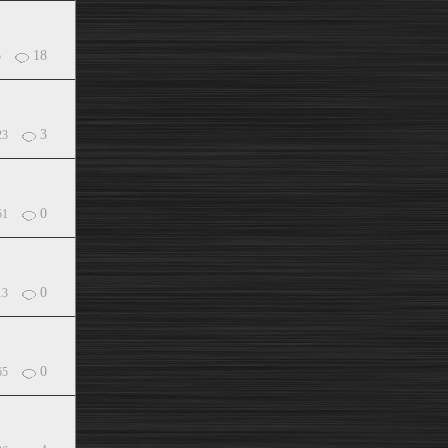
18
5
3
23
0
51
0
13
0
65