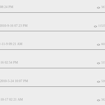
 08:24 PM
58
2010-9-16 07:23 PM
1152
2-11-9 09:21 AM
66
-16 02:54 PM
53
2010-5-24 10:07 PM
52
-10-17 02:21 AM
58