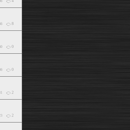
4
86
8
46
0
40
0
86
2
31
2
23