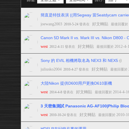
簡直是特技表演 ((用Segway 當Seatdycam carrier
joewang2003
好文轉貼
2010-5-24
發表在
最後回覆於
Canon 5D Mark II vs. Mark III vs. Nikon D800 - 
west
好文轉貼
2012-4-
2012-4-11
發表在
最後回覆於
Sony 的 EVIL 相機將取名為 NEX3 和 NEX5
juliusko2004
好文轉貼
2010-4-27
發表在
最後回覆於
大陸Nikon 提供D600用戶更換D610新機
west
好文轉貼
2014-4-1
2014-4-8
發表在
最後回覆於
3 天密集測試 Panasonic AG-AF100|Philip Blo
west
好文轉貼
2010-1
2010-10-24
發表在
最後回覆於
HDSLR在紀錄片裏的運用