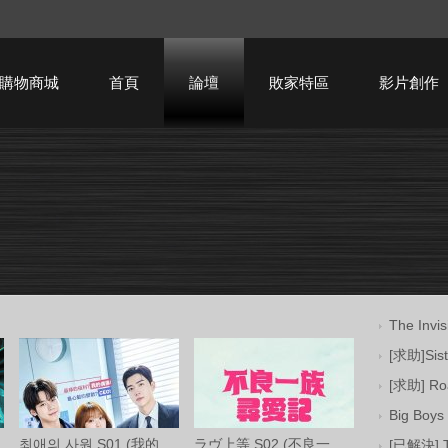
購物商城
首頁
論壇
敗家特區
影片創作
HTPC技術討論
The Invi
[求助]Sis
[求助] Ro
Big Bo
최애의 사원 S01 (我的偶像總裁 第一季) 中
ラヴ上等 S02 (不良一族尋愛記 第二季) Net
[已解決] 