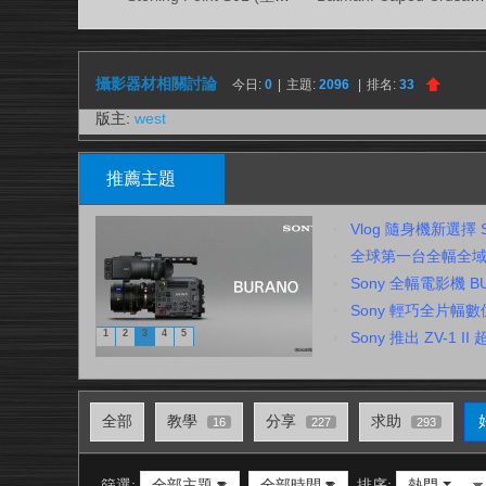
視
務
所
攝影器材相關討論
今日:
0
|
主題:
2096
|
排名:
33
版主:
west
推薦主題
Vlog 隨身機新選擇 S
全球第一台全幅全域快門
Sony 全幅電影機 
Sony 輕巧全片幅數位相
1
2
3
4
5
Sony 推出 ZV-1
全部
教學
分享
求助
16
227
293
篩選:
全部主題
全部時間
排序:
熱門