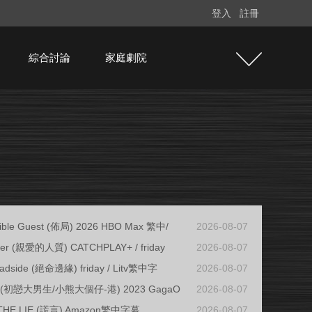
登入
註冊
綜合討論
家庭劇院
sible Guest (佈局) 2026 HBO Max 繁中/
2026-08-07
ter (親愛的人質) CATCHPLAY+ / friday
2026-08-07
adside (絕命邊緣) friday / Litv繁中字
2026-08-07
ys (初戀大男生/小熊大個仔-港) 2023 GagaO
2026-08-07
THE LIE (謊言) Amazon繁中字幕
2026-08-07