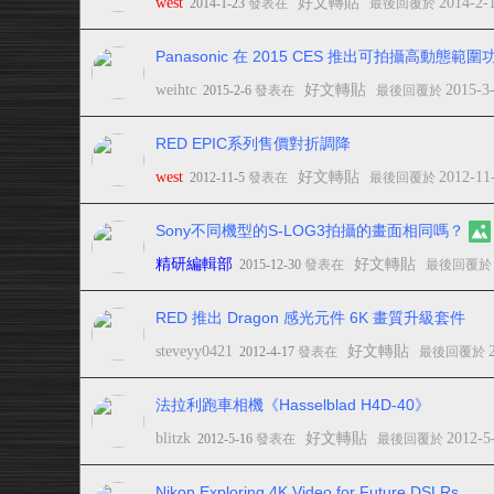
west
好文轉貼
2014-2-
2014-1-23
發表在
最後回覆於
Panasonic 在 2015 CES 推出可拍攝高動態範
weihtc
好文轉貼
2015-3
2015-2-6
發表在
最後回覆於
RED EPIC系列售價對折調降
west
好文轉貼
2012-11
2012-11-5
發表在
最後回覆於
Sony不同機型的S-LOG3拍攝的畫面相同嗎？
精研編輯部
好文轉貼
2015-12-30
發表在
最後回覆
RED 推出 Dragon 感光元件 6K 畫質升級套件
steveyy0421
好文轉貼
2012-4-17
發表在
最後回覆於
法拉利跑車相機《Hasselblad H4D-40》
blitzk
好文轉貼
2012-5
2012-5-16
發表在
最後回覆於
Nikon Exploring 4K Video for Future DSLRs