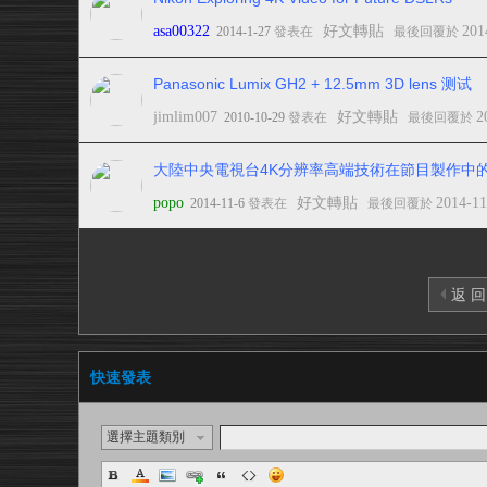
asa00322
好文轉貼
201
2014-1-27
發表在
最後回覆於
Panasonic Lumix GH2 + 12.5mm 3D lens 测试
jimlim007
好文轉貼
2
2010-10-29
發表在
最後回覆於
大陸中央電視台4K分辨率高端技術在節目製作中
popo
好文轉貼
2014-11
2014-11-6
發表在
最後回覆於
返 回
快速發表
選擇主題類別