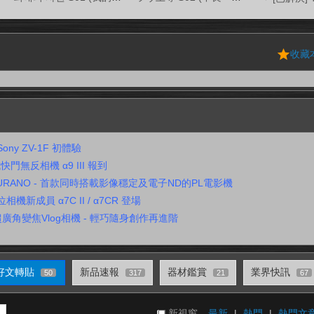
收藏
ony ZV-1F 初體驗
無反相機 α9 III 報到
BURANO - 首款同時搭載影像穩定及電子ND的PL電影機
機新成員 α7C II / α7CR 登場
 II 超廣角變焦Vlog相機 - 輕巧隨身創作再進階
好文轉貼
新品速報
器材鑑賞
業界快訊
50
317
21
67
新視窗
最新
|
熱門
|
熱門文