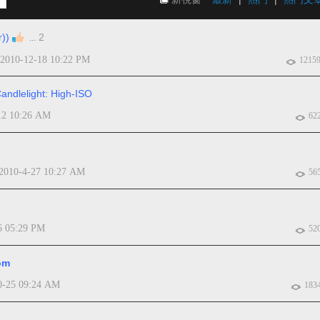
))
2
...
2010-12-18 10:22 PM
1215
Candlelight: High-ISO
12 10:26 AM
62
2010-4-27 10:27 AM
56
6 05:29 PM
52
om
0-25 09:24 AM
183