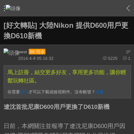
›
影片創作區
›
攝影器材相關討論
›
內容
[好文轉貼] 大陸Nikon 提供D600用戶更
換D610新機
west
1
8K 司令
F
2014-4-8 05:16:32
5225
1
馬上註冊，結交更多好友，享用更多功能，讓你輕
鬆玩轉社區。
你需要
登入
才可以下載或檢視附件。沒有帳號？
註冊
遼沈首批尼康D600用戶更換了D610新機
日前，本網關注並報導了遼沈尼康D600用戶因