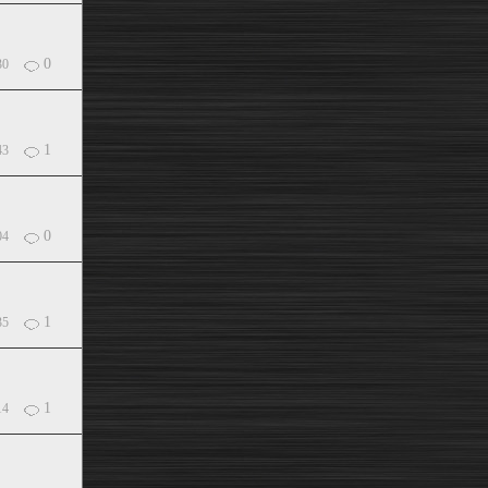
0
30
1
43
0
04
1
35
1
14