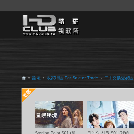
»
論壇
›
敗家特區 For Sale or Trade
›
二手交換交易區
H
D.
Cl
ub
精
研
Sterling Point S01 (星嶼秘境 第一季) Ama
최애의 사원 S01 (我的偶像總裁 第一季) 中