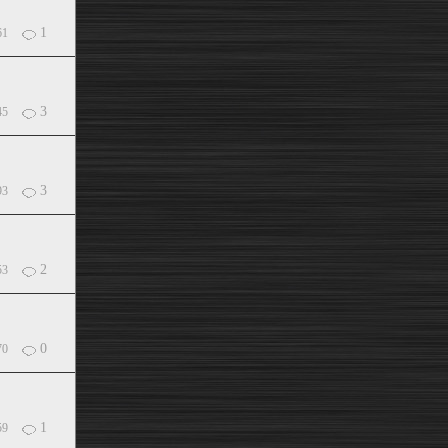
1
61
3
45
3
93
2
53
0
70
1
59