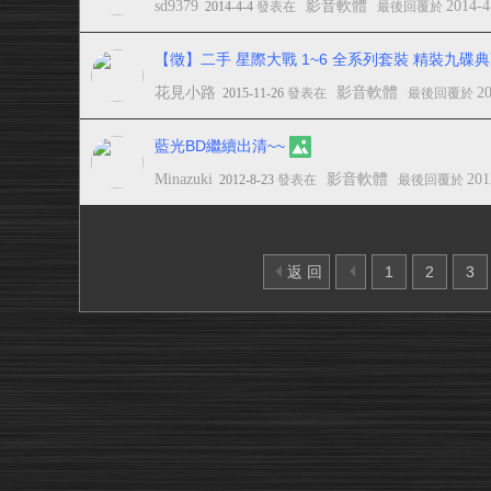
sd9379
影音軟體
2014-4
2014-4-4
發表在
最後回覆於
【徵】二手 星際大戰 1~6 全系列套裝 精裝九碟典
花見小路
影音軟體
2
2015-11-26
發表在
最後回覆於
藍光BD繼續出清~~
Minazuki
影音軟體
201
2012-8-23
發表在
最後回覆於
返 回
1
2
3