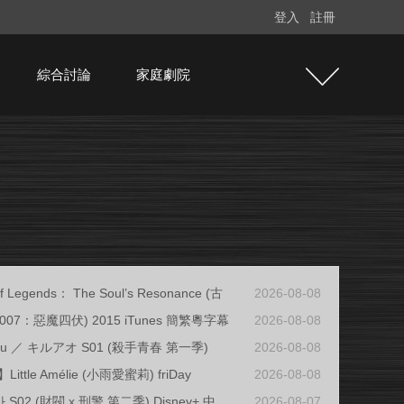
登入
註冊
綜合討論
家庭劇院
f Legends： The Soul’s Resonance (古
2026-08-08
e (007：惡魔四伏) 2015 iTunes 簡繁粵字幕
2026-08-08
oharu ／ キルアオ S01 (殺手青春 第一季)
2026-08-08
ttle Amélie (小雨愛蜜莉) friDay
2026-08-08
S02 (財閥 x 刑警 第二季) Disney+ 中
2026-08-07