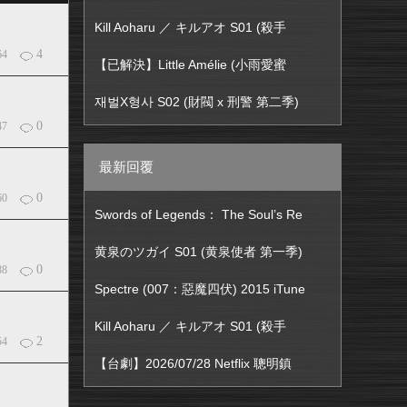
Kill Aoharu ／ キルアオ S01 (殺手
4
64
【已解決】Little Amélie (小雨愛蜜
재벌X형사 S02 (財閥 x 刑警 第二季)
0
47
最新回覆
0
60
Swords of Legends： The Soul’s Re
黄泉のツガイ S01 (黄泉使者 第一季)
0
88
Spectre (007：惡魔四伏) 2015 iTune
Kill Aoharu ／ キルアオ S01 (殺手
2
54
【台劇】2026/07/28 Netflix 聰明鎮