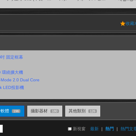
收藏
120吋 固定框幕
050 環繞擴大機
-Mode 2.0 Dual Core
2-4k LED投影機
音軟體
攝影器材
其他類別
196
180
126
新視窗
最新
|
熱門
|
熱門文