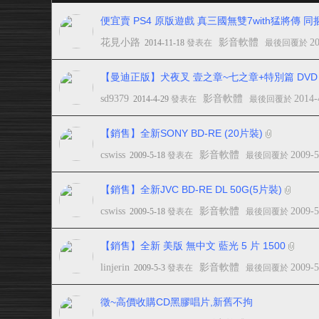
便宜賣 PS4 原版遊戲 真三國無雙7with猛將傳 
花見小路
影音軟體
2
2014-11-18
發表在
最後回覆於
【曼迪正版】犬夜叉 壹之章~七之章+特別篇 DVD
sd9379
影音軟體
2014-
2014-4-29
發表在
最後回覆於
【銷售】全新SONY BD-RE (20片裝)
cswiss
影音軟體
2009-5
2009-5-18
發表在
最後回覆於
【銷售】全新JVC BD-RE DL 50G(5片裝)
cswiss
影音軟體
2009-5
2009-5-18
發表在
最後回覆於
【銷售】全新 美版 無中文 藍光 5 片 1500
linjerin
影音軟體
2009-
2009-5-3
發表在
最後回覆於
徵~高價收購CD黑膠唱片,新舊不拘