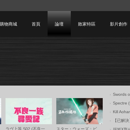
購物商城
首頁
論壇
敗家特區
影片創作
HTPC技術討論
Swords o
Spectr
Kill A
【已解決】Li
ラヴ上等 S02 (不良一族尋愛記 第二季) Net
スター・ウォーズ：ビジョンズ／九人目のジ
재벌X형사 