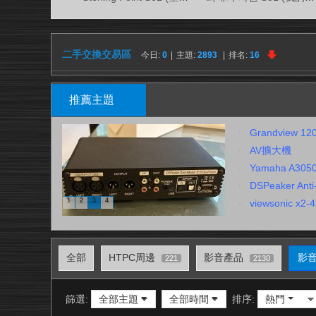
視
務
所
二手交換交易區
今日:
0
|
主題:
2893
|
排名:
16
推薦主題
Grandview 
AV擴大機
Yamaha A3
DSPeaker Anti
1
2
3
4
viewsonic x
全部
HTPC周邊
影音產品
影
221
2130
篩選:
全部主題
全部時間
排序:
熱門