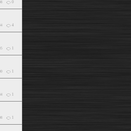
0
08
4
34
1
05
1
80
1
84
1
08