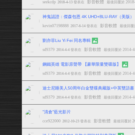
seekcdp
影音軟體
2018
2018-4-13
發表在
最後回覆於
神鬼認證：傑森包恩 4K UHD+BLU-RAY（美版）
kevin07198888
影音軟體
2017-6-14
發表在
最後回覆
劉亦菲Liu Yi Fei 同名專輯
sd9379
影音軟體
2014-4
2014-4-4
發表在
最後回覆於
鋼鐵英雄 電影原聲帶 【豪華限量雙碟版】
sd9379
影音軟體
2014-4
2014-4-4
發表在
最後回覆於
迪士尼睡美人50周年白金雙碟典藏版+中英雙語書
sd9379
影音軟體
2014-4
2014-4-4
發表在
最後回覆於
"清倉"藍光影片
cce922000
影音軟體
2
2012-10-23
發表在
最後回覆於