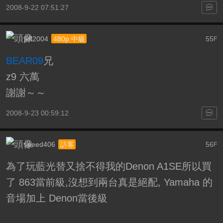
2008-9-22 07:51:27
jkfl2004
55
480p 中級
F
BEAR09
兄
z9 六萬
謝謝～～
2008-9-23 00:59:12
speed406
56
訪客
F
為了玩藍光替又捨不得我的Denon A1SE所以買
了 863當前級,沒想到兩台真是絕配, Yamaha 的
音場加上 Denon當後級