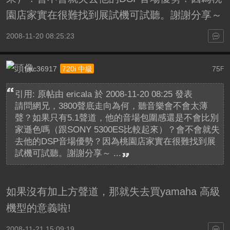
園店家實在很難找到展試機可試聽。謝謝分享～
2008-11-20 08:25:23
fmc36917
75
720i 中級
F
引用: 原帖由
ericala
於 2008-11-20 08:25 發表
請問網兄，3800聲底走向為何，聽音樂會不會太薄
聲？如果只有5.1聲道，他的音場包圍感還是不會比別
家遜色嗎（跟SONY 5300ES比較起來）？會不會就失
去他的DSP音場優勢？因為桃園店家實在很難找到展
試機可試聽。謝謝分享～ ...
如果沒有加上方聲道，那就失去買yamaha 高級
機型的意義啦!
2008-11-21 15:09:19