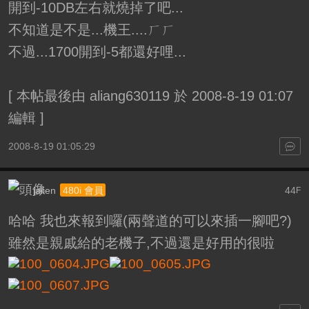
開到-10DB左右就燒掉了吧...
不知道是不是...機王....ㄏㄏ
不過...1700開到-5都還好哩...
[
本帖最後由 aliang630119 於 2008-8-19 01:07
編輯
]
2008-8-19 01:05:29
jalien
44
480i 會員
F
哈哈 我也來報到囉(兩聲道的可以來插一腳吧?)
雖然是親戚給的老機子,不過還是好用的很啦