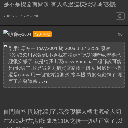
是不是機器有問題,有人愈過這樣狀況嗎?謝謝
2009-1-17 22:28:40
tbwy2004
90
720i 中級
F
引用: 原帖由
tbwy2004
於 2009-1-17 22:28 發表
RX-V363用家報到,不過我在設定YPAO的時候,覺得已
經很安靜了,就是給我出現noisy,yamaha工程師說可能
是mic壞了,於是我跑去購買店家換一個,結果還是一樣
還是noisy,用一個怪方法測試,接耳機,終於有動作了,測
完了左聲道當 ...
自問自答,問題找到了,我發現擴大機電源輸入切
在220v地方,切換成為110v之後一切就正常了,以