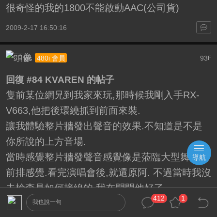
很奇怪的我的1800不能啟動AAC(公司貨)
2009-2-17 16:50:16
lgs
93
480i 會員
F
回復 #84 KVAREN 的帖子
隻前某位網兄到我家來玩,那時候我剛入手RX-
V663,他把後環繞抓到前面來裝.
讓我體驗整片牆發出聲音的效果.不知道是不是
你所說的上方音場.
當時感覺整片牆發聲音感覺像是蒞臨大型舞台的
導航
前排感覺.看完演唱會後,就還原阿. 不過當時我沒
去檢查是如何接線的.我在問問他好了.
412
1
我也說一句
2009-2-21 11:13:56