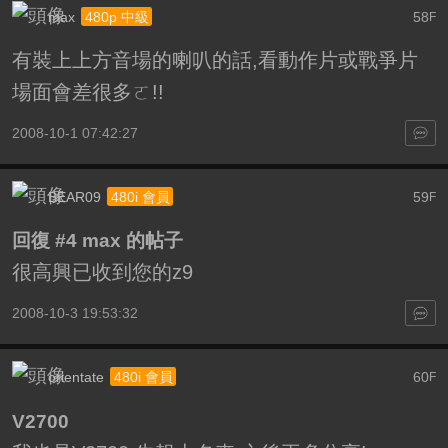
max
58
480p 中級
F
有裝上上方音場的喇叭的話,看動作片或戰爭片
場面會差很多ㄛ!!
2008-10-1 07:42:27
BEAR09
59
480i 會員
F
回復 #4 max 的帖子
很高興已收到您的z9
2008-10-3 19:53:32
orientate
60
480i 會員
F
V2700