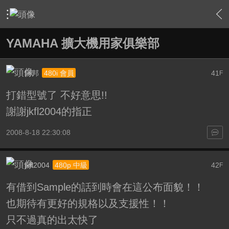
›
家庭劇院
›
擴大機討論區
›
內容
YAMAHA 擴大機用家俱樂部
阿邦
41
480i 會員
F
打錯型號了 不好意思!!
謝謝jkfl2004的指正
2008-8-18 22:30:08
jkfl2004
42
480p 中級
F
有借到Sample的話到時會在這公布面貌！！
也期待有更好的規格以及支援性！！
只不過真的出太快了