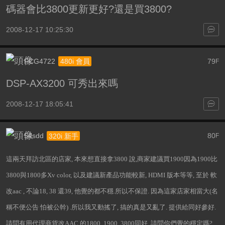
碼器會比3800更新更好?還是買3800?
2008-12-17 10:25:30
FCG4722
79
480i 會員
F
DSP-AX3200 可秀出來嗎
2008-12-17 18:05:41
54sdd
80
320i 新手
F
這兩天拜訪北區的店家, 本來想直接拿3800 說,商家建議買1900因為1900比
3800與1800多Xv color, 以及建議新產品功能較新, HDMI 版本等等, 至於 軟
改aac , 不論18, 38 還39, 他覺的都不穩.所以不保證. 因為這家店家相當大(名
稱不便公告 怕被公幹) .所以我又動搖了, 搞的真是又亂了. 提供給同好參好.
請問有用代理商貨改AAC 的1800, 1900, 3800同好 ,請問你們覺的穩定嗎?