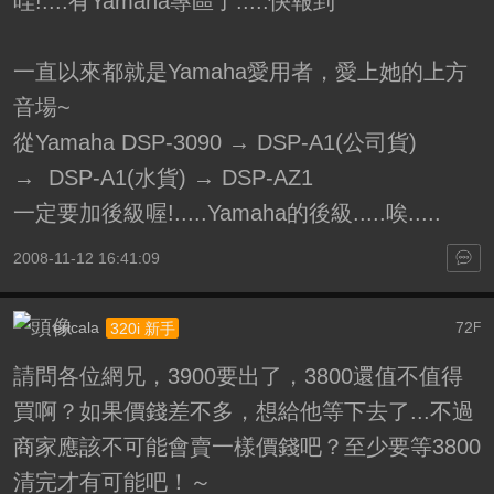
哇!....有Yamaha專區了.....快報到
一直以來都就是Yamaha愛用者，愛上她的上方
音場~
從Yamaha DSP-3090 → DSP-A1(公司貨)
→ DSP-A1(水貨) → DSP-AZ1
一定要加後級喔!.....Yamaha的後級.....唉.....
2008-11-12 16:41:09
ericala
72
320i 新手
F
請問各位網兄，3900要出了，3800還值不值得
買啊？如果價錢差不多，想給他等下去了...不過
商家應該不可能會賣一樣價錢吧？至少要等3800
清完才有可能吧！～