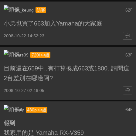
tat_keung
62
訪客
F
小弟也買了663加入Yamaha的大家庭
2008-10-22 14:52:23
wars09
63
720i 中級
F
目前還在659中..有打算換成663或1800..請問這
2台差別在哪邊阿?
2008-10-27 02:46:05
Haily
64
480p 中級
F
報到
我家用的是 Yamaha RX-V359