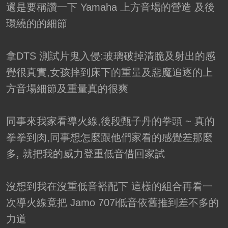
還是要稱讚一下 Yamaha 上方音場的營造 及後
環繞的的細節
拿DTS 測試片鬼入侵:玻璃破掉清脆及射出的感
覺很真實,女孩摔到床下的重量及惡魔追逐的上
方音場細節及重量真的很爽
同事來我家看導火線,後段甄子丹的拳頭 ~ 真的
拳拳到肉,同事想怎麼跟他們家看的感覺差那麼
多, 就把我的威力登重低音借回家試
沒想到我在沒重低音褡配下 這樣的組合再看一
次導火線竟把 Jamo 707i低音依舊推到差不多的
力道