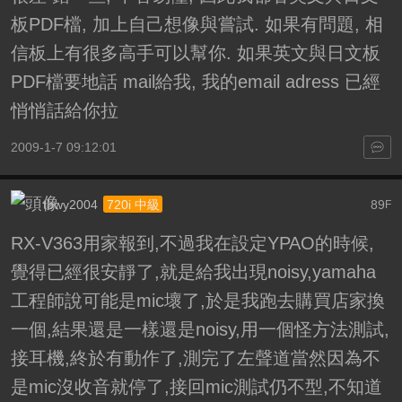
板PDF檔, 加上自己想像與嘗試. 如果有問題, 相
信板上有很多高手可以幫你. 如果英文與日文板
PDF檔要地話 mail給我, 我的email adress 已經
悄悄話給你拉
2009-1-7 09:12:01
tbwy2004
89
720i 中級
F
RX-V363用家報到,不過我在設定YPAO的時候,
覺得已經很安靜了,就是給我出現noisy,yamaha
工程師說可能是mic壞了,於是我跑去購買店家換
一個,結果還是一樣還是noisy,用一個怪方法測試,
接耳機,終於有動作了,測完了左聲道當然因為不
是mic沒收音就停了,接回mic測試仍不型,不知道