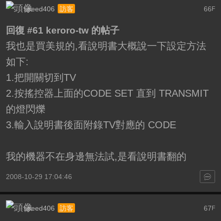
speed406
66
訪客
F
回復 #61 keroro-tw 的帖子
我也是買美規的,看說明書大概說一下設定方法
如下:
1.把開關切到TV
2.按搖控器上面的CODE SET 直到 TRANSMIT
的燈閃爍
3.輸入說明書後面附錄TV對應的 CODE
我的機器不在身邊無法試,是看說明書翻的
2008-10-29 17:04:46
speed406
67
訪客
F