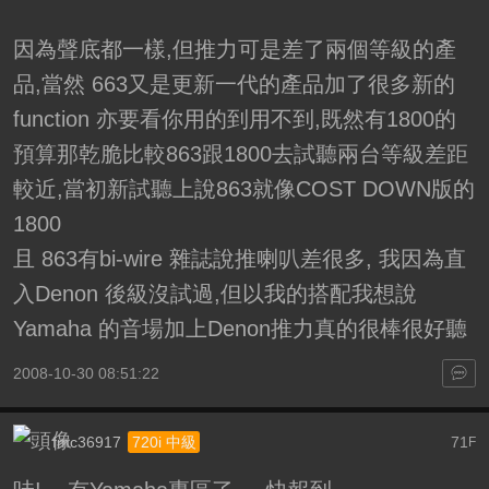
因為聲底都一樣,但推力可是差了兩個等級的產
品,當然 663又是更新一代的產品加了很多新的
function 亦要看你用的到用不到,既然有1800的
預算那乾脆比較863跟1800去試聽兩台等級差距
較近,當初新試聽上說863就像COST DOWN版的
1800
且 863有bi-wire 雜誌說推喇叭差很多, 我因為直
入Denon 後級沒試過,但以我的搭配我想說
Yamaha 的音場加上Denon推力真的很棒很好聽
2008-10-30 08:51:22
fmc36917
71
720i 中級
F