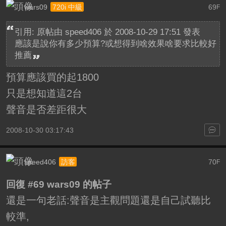
wars09
69
720i 中級
F
引用: 原帖由
speed406
於 2008-10-29 17:51 發表
應該是說你有多少預算?或想得到啥效果啥要求比較好
推薦
預算應該買的起1800
只是想知道這2台
聲音是否差距很大
2008-10-30 03:17:43
speed406
70
訪客
F
回復 #69 wars09 的帖子
還是一句老話:聲音是主觀問題還是自己試聽比
較準,