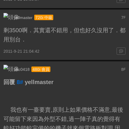
yellmaster
7
720i 中級
F
剩3500啊．其實還不錯用，但也好久沒用了．都
用別台．
2011-9-21 21:04:42
abc0418
8
480i 會員
F
回覆
8#
yellmaster
我也有一臺要賣,原則上如果價格不滿意,最後
可能留下來因為外型不錯,過一陣子真的覺得有
較好功能較完備的的機子就來個電路板對調,因