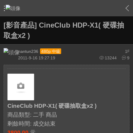
›
敗家特區 For Sale or Trade
›
二手交換交易區
›
內容
[影音產品] CineClub HDP-X1( 硬碟抽
取盒x2 )
nantun236
1
480p 中級
F
2011-9-16 19:27:19
13244
9
CineClub HDP-X1( 硬碟抽取盒x2 )
商品類型: 二手 商品
剩餘時間:
成交結束
3800.00
元