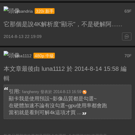
Lysandria
69
320i 新手
F
它那個是說4K解析度"顯示"，不是硬解阿......
2014-8-13 22:19:09
luna1112
70
480p 中級
F
本文章最後由 luna1112 於 2014-8-14 15:58 編
輯
引用:
fanghenry 發表於 2014-8-13 16:59
顯卡我是使用預設~影像品質都是勾選~
在硬體加速不論有沒勾選~gpu使用率都會跑
當初就是看到可解4k這項才買 ...