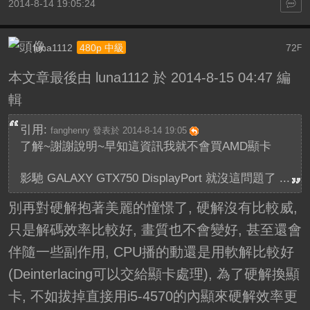
2014-8-14 19:05:24
luna1112
72
480p 中級
F
本文章最後由 luna1112 於 2014-8-15 04:47 編
輯
引用:
fanghenry 發表於 2014-8-14 19:05
了解~謝謝說明~早知這資訊我就不會買AMD顯卡
影馳 GALAXY GTX750 DisplayPort 就沒這問題了 ...
別再對硬解抱著美麗的憧憬了, 硬解沒有比較威,
只是解碼效率比較好, 畫質也不會變好, 甚至還會
伴隨一些副作用, CPU播的動還是用軟解比較好
(Deinterlacing可以交給顯卡處理), 為了硬解換顯
卡, 不如拔掉直接用i5-4570的內顯來硬解效率更