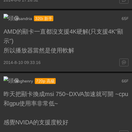
Lysandria
65
320i 新手
F
AMD的顯卡一直都沒支援4K硬解(只支援4K"顯
示")
所以播放器當然是使用軟解
2014-8-10 09:33:16
fanghenry
66
720p 高級
F
昨天把顯卡換成msi 750~DXVA加速就可開 ~cpu
和gpu使用率非常低~
感覺NVIDA的支援度較好