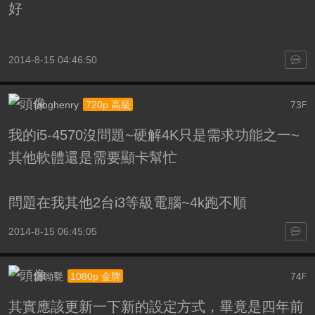
好
2014-8-15 04:46:50
fanghenry
73
720p 高級
F
我的i5-4570沒問題~硬解4K只是需求功能之一~
其他軟體還是需要顯卡幫忙
問題在我其他2台i3等級電腦~4k跑不順
2014-8-15 06:45:05
嵞聈甏
74
1080p 金牌
F
其實應該更新一下新的設定方式，畢竟是四年前