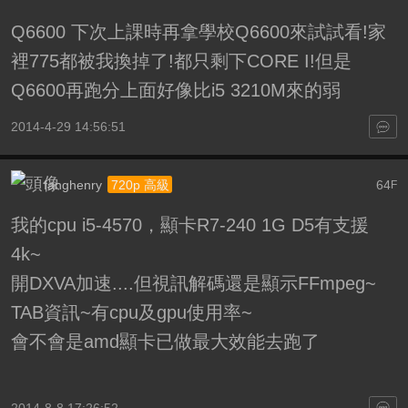
Q6600 下次上課時再拿學校Q6600來試試看!家
裡775都被我換掉了!都只剩下CORE I!但是
Q6600再跑分上面好像比i5 3210M來的弱
2014-4-29 14:56:51
fanghenry
64
720p 高級
F
我的cpu i5-4570，顯卡R7-240 1G D5有支援
4k~
開DXVA加速....但視訊解碼還是顯示FFmpeg~
TAB資訊~有cpu及gpu使用率~
會不會是amd顯卡已做最大效能去跑了
2014-8-8 17:26:52