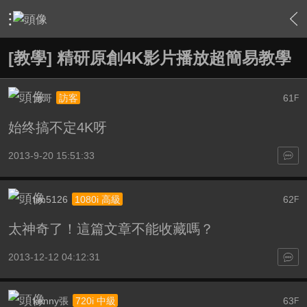
›
軟硬體相關技術
›
HTPC 相關軟硬體技術及運用
›
內容
[教學] 精研原創4K影片播放超簡易教學
元哥
61
訪客
F
始终搞不定4K呀
2013-9-20 15:51:33
tim5126
62
1080i 高級
F
太神奇了！這篇文章不能收藏嗎？
2013-12-12 04:12:31
kenny張
63
720i 中級
F