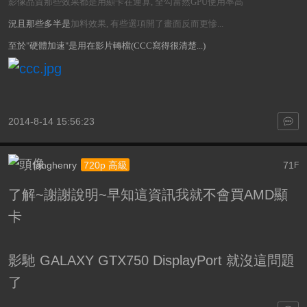
影像品質那些效果都是用顯卡在運算, 全勾當然GPU使用率高
況且那些多半是
加料效果, 有些選項開了畫面反而更慘...
至於"硬體加速"是用在影片轉檔(CCC寫得很清楚...)
2014-8-14 15:56:23
fanghenry
71
720p 高級
F
了解~謝謝說明~早知這資訊我就不會買AMD顯
卡
影馳 GALAXY GTX750 DisplayPort 就沒這問題
了