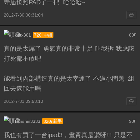
寺庙也照PAD了一把 哈哈哈~
2012-7-30 00:31:04
ddtx301
89
720i 中級
F
真的是太屌了 勇氣真的非常十足 叫我拆 我應該
打死都不敢吧
能看到內部構造真的是太幸運了 不過小問題 組
回去還能用嗎
2012-7-31 09:53:10
kenshin3333
90
320i 新手
F
我也有買了一台ipad3，畫質真是讚呀!!! 只是不