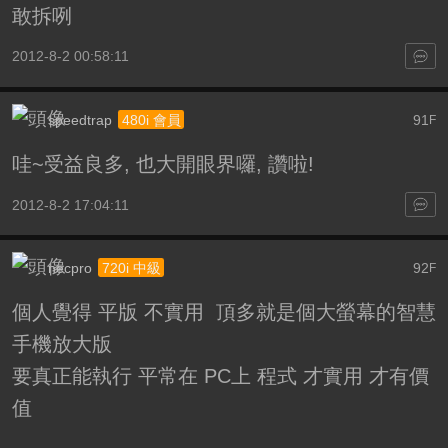
敢拆咧
2012-8-2 00:58:11
speedtrap
91
480i 會員
F
哇~受益良多, 也大開眼界囉, 讚啦!
2012-8-2 17:04:11
necpro
92
720i 中級
F
個人覺得 平版 不實用 頂多就是個大螢幕的智慧
手機放大版
要真正能執行 平常在 PC上 程式 才實用 才有價
值