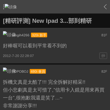
›
站務中心
›
精研評測專區
›
內容
[精研評測] New Ipad 3...部到精研
wingih4266
81
320i 新手
F
好棒喔可以看到平常看不到的
2012-7-20 22:28:07
POPOBOJ
82
480i 會員
F
拆機文真是太酷了!!! 完全拆解好精采!!
但小悲劇真是太可惜了,"信用卡入鏡是用來再買
一台",很抱歉我還是笑了...~
非常謝謝分享!!!