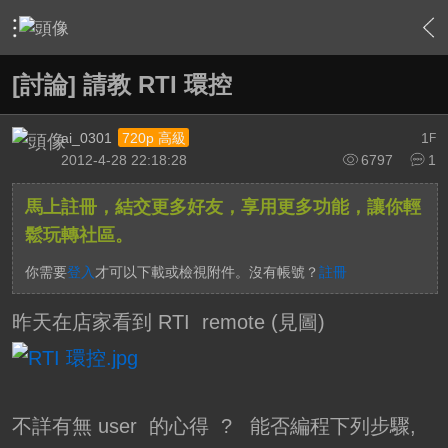
›
家庭劇院
›
家庭劇院設計
›
內容
[討論] 請教 RTI 環控
ai_0301
1
720p 高級
F
2012-4-28 22:18:28
6797
1
馬上註冊，結交更多好友，享用更多功能，讓你輕
鬆玩轉社區。
你需要
登入
才可以下載或檢視附件。沒有帳號？
註冊
昨天在店家看到 RTI remote (見圖)
不詳有無 user 的心得 ? 能否編程下列步驟,