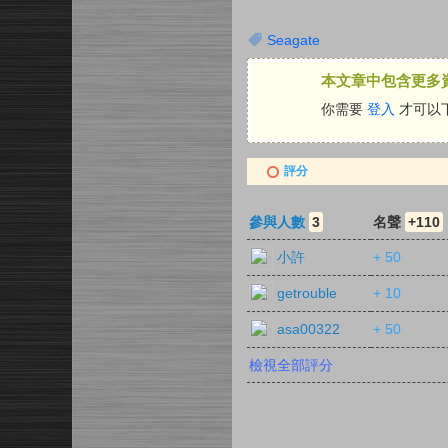
Seagate
本文章中包含更多
你需要
登入
才可以
評分
參與人數
3
名聲
+110
小許
+ 50
getrouble
+ 10
asa00322
+ 50
檢視全部評分