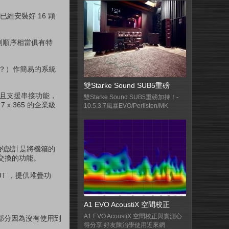
時已經安裝好 16 顆
列順序相當俱有特
站長？）作簡易的系統
雙Starke Sound SUB5重磅
器，並且支援串接功能，
雙Starke Sound SUB5重磅加持！-
 365 的企業級
10.5.3.7風暴EVO/Perlisten/MK
 的設計是將機箱的
交換的功能。
OUT ，提供堆疊功
A1 EVO AcoustiX 空間校正
A1 EVO AcoustiX 空間校正與實測心
滑軌的部分因為沒有使用到
得分享 好友陳治學使用近來網