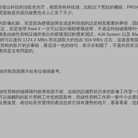
時面板散發出科技的淡藍色光芒，相當俱有科技感，比較以下舊款的機箱，PROAVIO
置面板提供資訊確實也令人心安了不少。
的影像紀錄，若是因為硬碟故障造成資料毀損的話是相當嚴重的事情，因
來作設定，若是使用 Raid 6 一次可以容許兩顆硬碟故障，不過這時候磁碟
性剪輯設備所推出的硬碟測試軟體來測試，AJA System 以及 Blackma
已經可以達到 1124.2 MB/s 而在讀取大約也在 916 MB/s 左右，這速度
提出可以剪輯的影片初步審核，看這清一色的綠勾，表示全制罷了，不過內容並沒有包
覺得是沒有問題的。
ix 的系統控制頁面圖片給各位做個參考。
使用的線性剪輯的磁碟陣列效果相當不錯，這樣的設備對於許多的影像工作室
可以接觸到的影片剪輯工作也相當新奇，而線性剪輯工作與一般中小企業
反應速度，相信站長所選擇的產品也有它俱有優勢的地方，看著看著，也