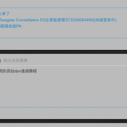
硬碟出來了
gate Constellation ES企業級硬碟ST32000644NS(持續更新中)
1TB硬碟效能PK
|
顯示全部樓層
的原始dpx連續圖檔