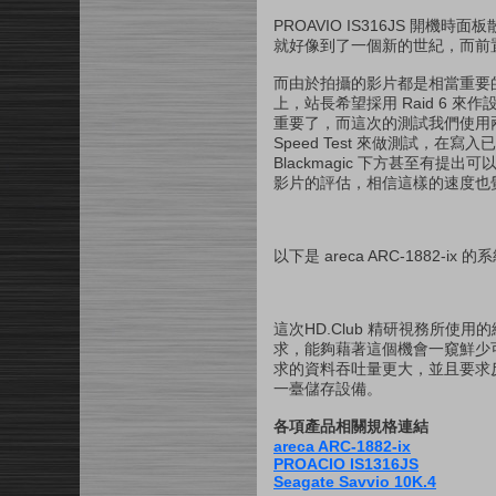
PROAVIO IS316JS 開機
就好像到了一個新的世紀，而前
而由於拍攝的影片都是相當重要
上，站長希望採用 Raid 6 
重要了，而這次的測試我們使用兩套由線
Speed Test 來做測試，在寫入
Blackmagic 下方甚至有
影片的評估，相信這樣的速度也
以下是 areca ARC-1882-
這次HD.Club 精研視務所
求，能夠藉著這個機會一窺鮮少
求的資料吞吐量更大，並且要求
一臺儲存設備。
各項產品相關規格連結
areca ARC-1882-ix
PROACIO IS1316JS
Seagate Savvio 10K.4