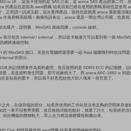
1882-ix-16 ，這張卡使用的是 SAS 介面，是 areca SAS 產品的第二
areca 的產品也是因為 west西楓 站長目前已經在使用的剪輯系統也是使用 arec
s 的卡片，正所謂一試成主顧，這次選擇產品，當然也是挑選 areca 最新最
ca 作為剪輯系統哦！偷偷告訴各位，areca 還是一間台灣公司呢，也算
片，說明書，MiniSAS 接線四條，console 線材。
-ix 表示包含 internal / external ，所以從卡板後方可以看到有一個 Min
孔提供網路連線控制。
4 port 的 MiniSAS 接口，若是在電腦裡還需要一組 Raid 磁碟陣列時也
ernal 的部分。
預設提供了 1GB 的記憶體來作為資料處理，並且使用的是 DDR3 ECC 的記憶體
是資料發生問題，那可就麻煩大了。而 areca ARC-1882-ix 則提供 
心，由於是站長的愛卡，所以就不好意思給他大卸八塊來一探究竟了。
id 控制卡之外，在儲存端的部分，站長所使用的工作站並沒有足夠的空間來存
此一來不但整齊美觀，並且散熱功能也較好，挑選了許久，站長終於決定使用
的機箱。由於機箱的體積較大，眾人合力將這個硬碟怪獸搬出來。
.Club 精研視務所的 west西楓 站長來掀開神秘的面紗。