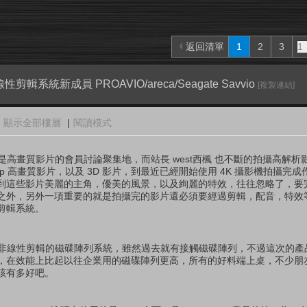
返回清單
1
2
3
性剪輯系統新成員 PROAVIO/areca/Seagate Savvio
[複製連結]
顯示全部樓層
|
閱讀模式
來便是高畫質影片的會員討論聚集地，而站長 west西楓 也不斷的拍攝高解
80p 高畫質影片，以及 3D 影片，到最近已經開始使用 4K 攝影機拍攝完
到這些影片美麗的主角，優美的風景，以及絢麗的特效，往往忽略了，要
之外，另外一項重要的就是拍攝完的影片還必須要經過剪輯，配音，特效
剪輯系統。
增的非線性剪輯的磁碟陣列系統，雖然過去就有接觸磁碟陣列，不過這次的產品都是
，在效能上比起以往企業用的磁碟陣列更高，所有的好料端上桌，不少朋
該有多好吧。