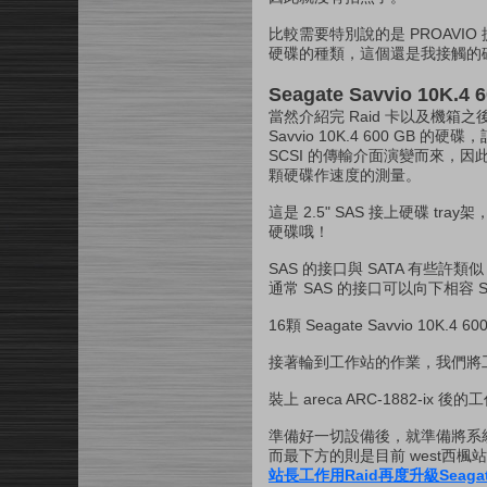
比較需要特別說的是 PROAV
硬碟的種類，這個還是我接觸的
Seagate Savvio 10K.
當然介紹完 Raid 卡以及機箱之
Savvio 10K.4 600 G
SCSI 的傳輸介面演變而來，
顆硬碟作速度的測量。
這是 2.5" SAS 接上硬碟 tra
硬碟哦！
SAS 的接口與 SATA 有些
通常 SAS 的接口可以向下相容 SAT
16顆 Seagate Savvio 10K
接著輪到工作站的作業，我們將工作站的
裝上 areca ARC-1882-ix 後
準備好一切設備後，就準備將系統放
而最下方的則是目前 west西楓站
站長工作用Raid再度升級Seagate 