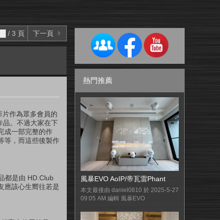
/ 3 頁
下一頁
熱門推薦
析影片作為眾多會員的
成作品。不過大家在下
完成一部完整的作
等等，而這些後製作
由 HD.Club
風暴EVO AoIP/帝瓦雷Phant
友應該心生嚮往若是
本文最後由 daniel0810 於 2025-5-27
09:05 AM 編輯 風暴EVO