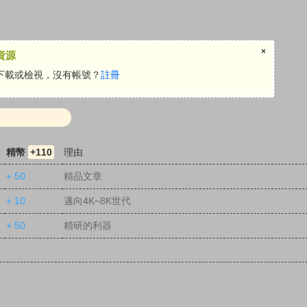
×
資源
下載或檢視，沒有帳號？
註冊
精幣
+110
理由
+ 50
精品文章
+ 10
邁向4K~8K世代
+ 50
精研的利器