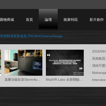
購物商城
首頁
論壇
敗家特區
影片創作
性剪輯系統新成員 PROAVIO/areca/Seaga ...
HTPC技術討論
2026/09
高挑氣質大
清純可愛第
Mahara
溫馨頂級臥室StormAudio風暴Core 16/Ken Kr
MadVR Labs 全新體驗中心 —— 與 StormAud
Intervi