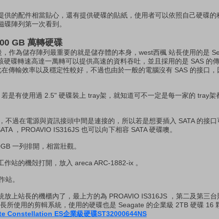
IO 提供的配件相當貼心，還有提供硬碟的貼紙，使用者可以依照自己硬碟
磁碟陣列第一次看到。
4 600 GB 萬轉硬碟
後，作為儲存陣列最重要的就是儲存體的本身，west西楓 站長使用的是 Sea
B 的硬碟，該硬碟轉速高達一萬轉可以提供高速的資料吞吐，並且採用的是 SAS 的
因此在傳輸效率以及穩定性較好，不過也由於一般的電腦沒有 SAS 的接口
y架，若是有使用過 2.5" 硬碟裝上 tray架，就知道可不一定是每一家的 tray架
許類似，不過在電源與資訊接頭中間是連接的，所以若是想要插入 SATA 的接
A ，PROAVIO IS316JS 也可以向下相容 SATA 硬碟噢。
.4 600GB 一列排開，相當壯觀。
機殻打開，放入 areca ARC-1882-ix 。
的工作站。
上站長的機櫃內了，最上方的為 PROAVIO IS316JS ，第二及第三
長所使用的剪輯系統，使用的硬碟也是 Seagate 的企業級 2TB 硬碟 16
Constellation ES企業級硬碟ST32000644NS