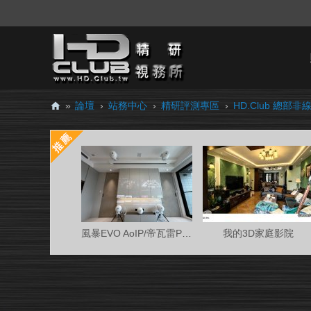
»
論壇
›
站務中心
›
精研評測專區
›
HD.Club 總部非線
H
D.
Cl
ub
精
研
風暴EVO AoIP/帝瓦雷Phantom 7.0.4金蛋客廳
我的3D家庭影院
視
務
所