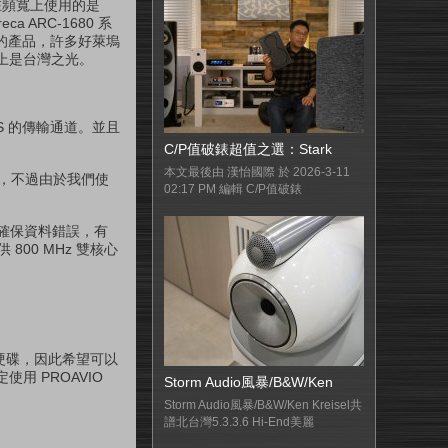
代，在頻寬上使用的是
a ARC-1680 系
頂級的產品，許多好萊塢
得上是台灣之光。
iSAS 的傳輸通道。並且
C/P值破錶超值之選：Stark
本文最後由 漢怡國際 於 2026-3-11
沒問題，不過由於我們使
02:17 PM 編輯 C/P值破錶
，以確保資料錯誤，有
800 MHz 雙核心
放硬碟，因此希望可以
 PROAVIO
Storm Audio風暴/B&W/Ken
Storm Audio風暴/B&W/Ken Kreisel共
譜北台灣5.3.3.6 Hi-End美麗