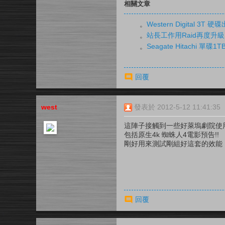
相關文章
。
Western Digital 3T 
。
站長工作用Raid再度升級Sea
。
Seagate Hitachi 單碟
回覆
west
發表於 2012-5-12 11:41:35
這陣子接觸到一些好萊塢劇院使用
包括原生4k 蜘蛛人4電影預告!!
剛好用來測試剛組好這套的效能
回覆