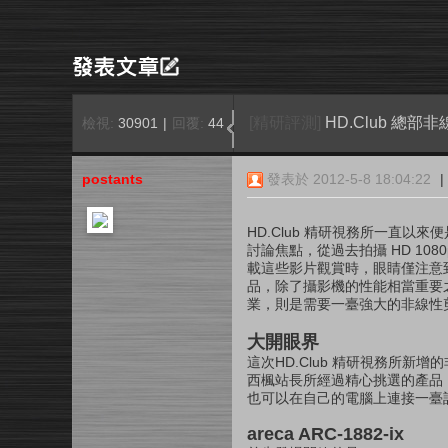
[精研評測]
HD.Club 總部非線
檢視:
30901
|
回覆:
44
postants
發表於 2012-5-8 18:04:22
|
HD.Club 精研視務所一直以
討論焦點，從過去拍攝 HD 10
載這些影片觀賞時，眼睛僅注意
品，除了攝影機的性能相當重要
業，則是需要一臺強大的非線性
大開眼界
這次HD.Club 精研視務所新
西楓站長所經過精心挑選的產品
也可以在自己的電腦上連接一臺
areca ARC-1882-ix