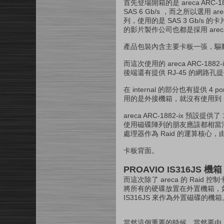
首先登場開箱的是 areca ARC-
SAS 6 Gb/s ，而之所以選用 
列，使用的是 SAS 3 Gb/
的影片製作公司也都是採用 are
產品包裝內含主要卡板一張，驅動光碟
而這次使用的 areca ARC-1882
後端還有提供 RJ-45 的網路
在 internal 的部分也有提供 
用的是外接機箱，就沒有使用到 int
areca ARC-1882-ix 
使用磁碟陣列的朋友應該都相當清楚，若
處理器作為 Raid 的運算核
卡板背面。
PROAVIO IS316JS 機箱
而這次除了 areca 的 Ra
將所有的硬碟放置在外置機箱，如
IS316JS 來作為外置磁碟
當然這個重要的時候，當然要由 HD