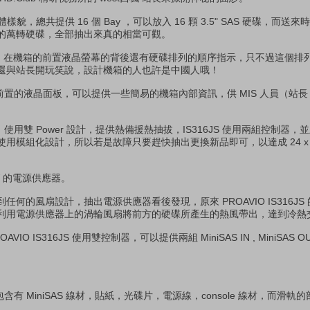
的整體樣貌，總共提供 16 個 Bay ，可以放入 16 顆 3.5" SAS 硬碟，而送來
 600 GB 的萬轉硬碟，全部抽出來真的相當可觀。
貼心，在機箱的前置液晶螢幕的背後還有硬碟排列的順序指示，只不過這個排
還與站長開玩笑說，設計機箱的人也許是中國人哦！
提供了一個前置的液晶面板，可以提供一些簡易的機箱內部資訊，供 MIS 人員（
。
箱背面，使用雙 Power 設計，提供熱備援熱抽拔，IS316JS 使用兩組控制
模組化設計，所以若是故障只要趕快抽出更換新品即可，以達成 24 x 7 x
0W 的電源供應器。
何的風扇設計，抽出電源供應器看後發現，原來 PROAVIO IS316JS
利用電源供應器上的渦輪風扇將前方的硬碟所產生的熱風帶出，達到冷熱
O IS316JS 使用雙控制器，可以提供兩組 MiniSAS IN , MiniSAS 
關配件包含有 MiniSAS 線材，貼紙，光碟片，電源線，console 線材，而