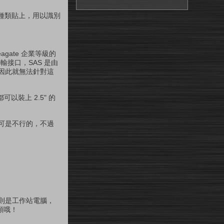
的種類貼上，用以識別
gate 企業等級的
傳輸接口，SAS 是由
，因此就無法針對這
都可以裝上 2.5" 的
口可是不行的，不過
台則是工作站電腦，
 顆哦！