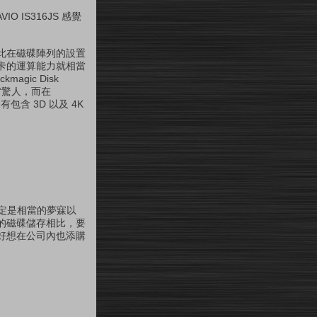
 IS316JS 感覺
此在磁碟陣列的設置
陣列卡的運算能力就相當
gic Disk
相當驚人，而在
含 3D 以及 4K
一定是相當的夢寐以
的磁碟儲存相比，要
好想在公司內也添購