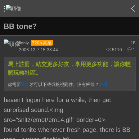
›
站務中心
›
論壇問題反映與建議
›
內容
BB tone?
lienly
1
720p 高級
F
2006-12-7 15:33:44
5110
1
馬上註冊，結交更多好友，享用更多功能，讓你輕
鬆玩轉社區。
你需要
登入
才可以下載或檢視附件。沒有帳號？
註冊
haven't logon here for a while, then get
surprised sound.<img
src="snitz/emot/em14.gif" border=0>
found tonite whenever fresh page, there is BB