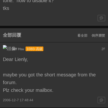
tone. how to disable it?
tks
全部回覆
看全部
倒序瀏覽
Jeff Hsu
2
1080i 高級
F
Dear Lienly,
maybe you got the short message from the
forum.
Plz check your mailbox.
2006-12-7 17:48:44