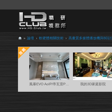
»
論壇
›
軟硬體相關技術
›
高畫質多媒體播放機與BD
H
D.
Cl
ub
精
研
風暴EVO AoIP/帝瓦雷Phantom 7.0.4金蛋客廳
我的3D家庭影院
視
務
所