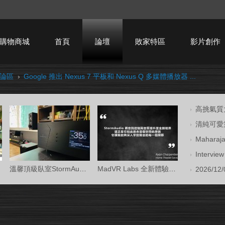
購物商城
首頁
論壇
敗家特區
影片創作
討論區
›
Google 推出 Nexus 7 平板和 Nexus Q 多媒體播放器 ...
HTPC技術討論
高挑氣質大
清純可愛第
Mahara
Intervi
溫馨頂級臥室StormAudio風暴Core 16/Ken Kr
MadVR Labs 全新體驗中心 —— 與 StormAud
2026/12/