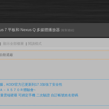
xus 7 平板和 Nexus Q 多媒體播放器
[複製連結]
|
顯示全部樓層
|
閱讀模式
容自動遮蔽
，KODI官方已更新到17.3加強了安全性
Ａ－Ｘ５７０Ｒ體驗會~
限空間容量雲端硬碟 可綁定手機 二次驗證 自訂帳號姓名密碼