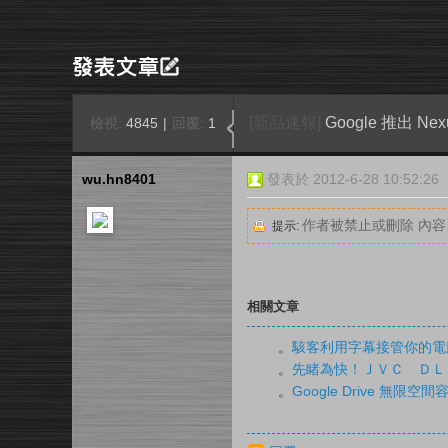
[新品速報]
Google 推出 Ne
檢視:
4845
|
回覆:
1
wu.hn8401
發表於 2012-6-28 10:52:26
作者被禁止或刪除 內
提示:
相關文章
。
駭客利用字幕接管你的電腦
。
先睹為快！ＪＶＣ ＤＬ
。
Google Drive 無