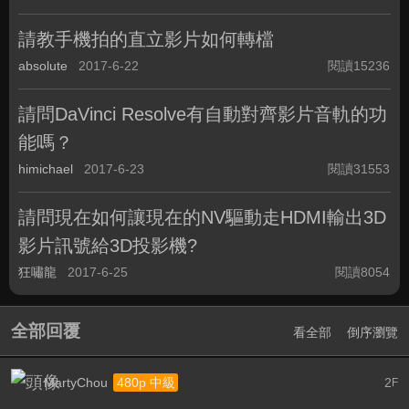
請教手機拍的直立影片如何轉檔
absolute
2017-6-22
閱讀15236
請問DaVinci Resolve有自動對齊影片音軌的功
能嗎？
himichael
2017-6-23
閱讀31553
請問現在如何讓現在的NV驅動走HDMI輸出3D
影片訊號給3D投影機?
狂嘯龍
2017-6-25
閱讀8054
全部回覆
看全部
倒序瀏覽
MartyChou
2
480p 中級
F