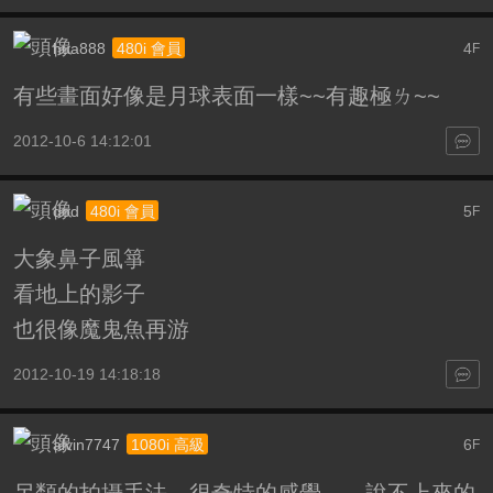
hua888
4
480i 會員
F
有些畫面好像是月球表面一樣~~有趣極ㄌ~~
2012-10-6 14:12:01
dod
5
480i 會員
F
大象鼻子風箏
看地上的影子
也很像魔鬼魚再游
2012-10-19 14:18:18
alvin7747
6
1080i 高級
F
另類的拍攝手法，很奇特的感覺。。說不上來的