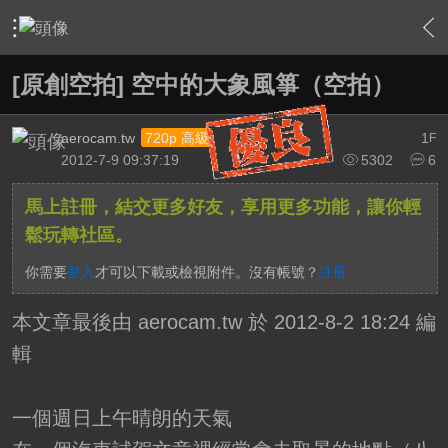
›
影片創作區
›
影片原創作品(線上觀賞區)
›
內容
[原創空拍] 空中的大象風箏（空拍）
aerocam.tw
1
720p 高級
F
2012-7-9 09:37:19
5302
6
馬上註冊，結交更多好友，享用更多功能，讓你輕
鬆玩轉社區。
你需要
登入
才可以下載或檢視附件。沒有帳號？
註冊
本文章最後由 aerocam.tw 於 2012-8-2 18:24 編
輯
一個週日上午晴朗的天氣