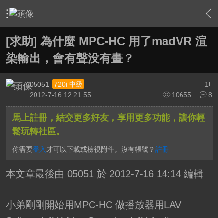
›
軟硬體相關技術
›
HTPC 相關軟硬體技術及運用
›
內容
[求助] 為什麼 MPC-HC 用了madVR 渲
染輸出，會有聲没有畫？
05051
1
720i 中級
F
2012-7-16 12:21:55
10655
8
馬上註冊，結交更多好友，享用更多功能，讓你輕
鬆玩轉社區。
你需要
登入
才可以下載或檢視附件。沒有帳號？
註冊
本文章最後由 05051 於 2012-7-16 14:14 編輯
小弟剛剛開始用MPC-HC 做播放器
用LAV