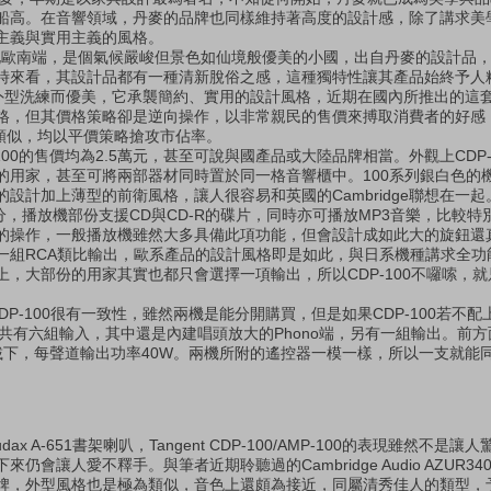
船高。在音響領域，丹麥的品牌也同樣維持著高度的設計感，除了講求美
主義與實用主義的風格。
歐南端，是個氣候嚴峻但景色如仙境般優美的小國，出自丹麥的設計品，
時來看，其設計品都有一種清新脫俗之感，這種獨特性讓其產品始終予人
t，外型洗練而優美，它承襲簡約、實用的設計風格，近期在國內所推出的這
格，但其價格策略卻是逆向操作，以非常親民的售價來搏取消費者的好感
為類似，均以平價策略搶攻市佔率。
P-100的售價均為2.5萬元，甚至可說與國產品或大陸品牌相當。外觀上CDP-1
的用家，甚至可將兩部器材同時置於同一格音響櫃中。100系列銀白色的
計加上薄型的前衛風格，讓人很容易和英國的Cambridge聯想在一起。C
45公分，播放機部份支援CD與CD-R的碟片，同時亦可播放MP3音樂，比較
的操作，一般播放機雖然大多具備此項功能，但會設計成如此大的旋鈕還
一組RCA類比輸出，歐系產品的設計風格即是如此，與日系機種講求全功
，大部份的用家其實也都只會選擇一項輸出，所以CDP-100不囉嗦，
P-100很有一致性，雖然兩機是能分開購買，但是如果CDP-100若不配上
00共有六組輸入，其中還是內建唱頭放大的Phono端，另有一組輸出。前
載下，每聲道輸出功率40W。兩機所附的遙控器一模一樣，所以一支就能
A-651書架喇叭，Tangent CDP-100/AMP-100的表現雖然不是
會讓人愛不釋手。與筆者近期聆聽過的Cambridge Audio AZUR340
牌，外型風格也是極為類似，音色上還頗為接近，同屬清秀佳人的類型，