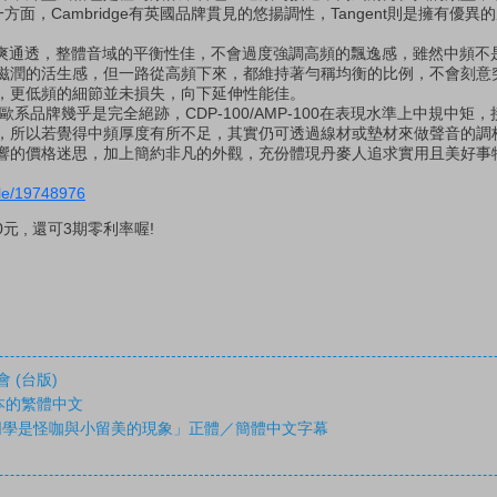
一方面，Cambridge有英國品牌貫見的悠揚調性，Tangent則是擁有優
音質清爽通透，整體音域的平衡性佳，不會過度強調高頻的飄逸感，雖然中頻
滋潤的活生感，但一路從高頻下來，都維持著勻稱均衡的比例，不會刻意
，更低頻的細節並未損失，向下延伸性能佳。
牌幾乎是完全絕跡，CDP-100/AMP-100在表現水準上中規中矩
所以若覺得中頻厚度有所不足，其實仍可透過線材或墊材來做聲音的調校。T
響的價格迷思，加上簡約非凡的外觀，充份體現丹麥人追求實用且美好事
icle/19748976
元 , 還可3期零利率喔!
 (台版)
3 版本的繁體中文
座同學是怪咖與小留美的現象」正體／簡體中文字幕