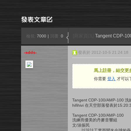
[商家資訊]
Tangent CD
檢視:
7000
|
回覆:
0
-sdds-
發表於 2012-10-5 21:24:18
馬上註冊，結交更
你需要
登入
才可以
Tangent CDP-100/AMP-
hifihivi 在天空部落發表於15:20:
Tangent CDP-100/AMP-100
洗練而優美的丹麥音響組
文/涂振民
以設計工業而聞名全球的丹麥