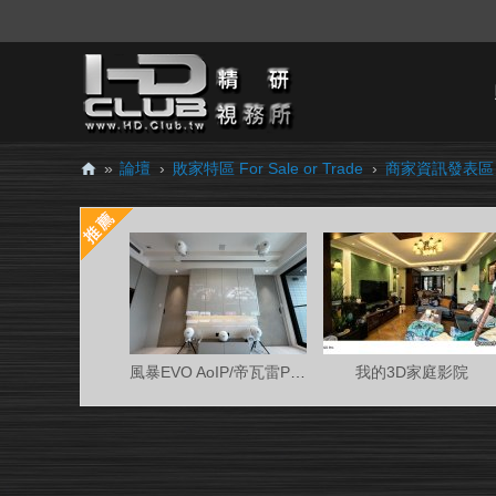
»
論壇
›
敗家特區 For Sale or Trade
›
商家資訊發表區
H
D.
Cl
ub
精
研
風暴EVO AoIP/帝瓦雷Phantom 7.0.4金蛋客廳
我的3D家庭影院
視
務
所