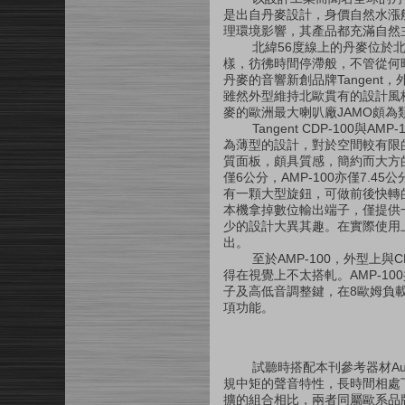
是出自丹麥設計，身價自然水漲
理環境影響，其產品都充滿自然
北緯56度線上的丹麥位於北
樣，彷彿時間停滯般，不管從何
丹麥的音響新創品牌Tangen
雖然外型維持北歐貫有的設計風
麥的歐洲最大喇叭廠JAMO頗
Tangent CDP-100與AM
為薄型的設計，對於空間較有限
質面板，頗具質感，簡約而大方的設
僅6公分，AMP-100亦僅7.
有一顆大型旋鈕，可做前後快轉
本機拿掉數位輸出端子，僅提供
少的設計大異其趣。在實際使用上
出。
至於AMP-100，外型上與CD
得在視覺上不太搭軋。AMP-1
子及高低音調整鍵，在8歐姆負
項功能。
試聽時搭配本刊參考器材Audax 
規中矩的聲音特性，長時間相處下來仍
擴的組合相比，兩者同屬歐系品