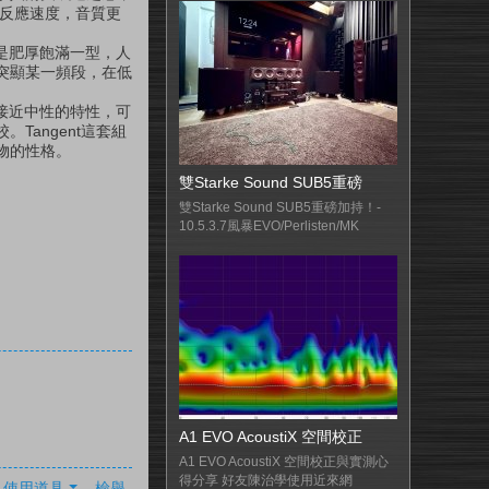
異的反應速度，音質更
不是肥厚飽滿一型，人
突顯某一頻段，在低
，接近中性的特性，可
angent這套組
物的性格。
雙Starke Sound SUB5重磅
雙Starke Sound SUB5重磅加持！-
10.5.3.7風暴EVO/Perlisten/MK
A1 EVO AcoustiX 空間校正
A1 EVO AcoustiX 空間校正與實測心
得分享 好友陳治學使用近來網
使用道具
檢舉