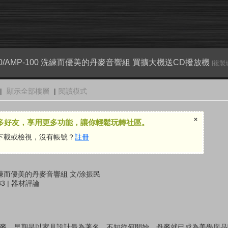
P-100/AMP-100 洗練而優美的丹麥音響組 買擴大機送CD撥放機
[複製
|
顯示全部樓層
|
閱讀模式
×
多好友，享用更多功能，讓你輕鬆玩轉社區。
下載或檢視，沒有帳號？
註冊
100 洗練而優美的丹麥音響組 文/涂振民
33 | 器材評論
，早期是以家具設計最為著名，不知從何開始，丹麥就已成為美學與品