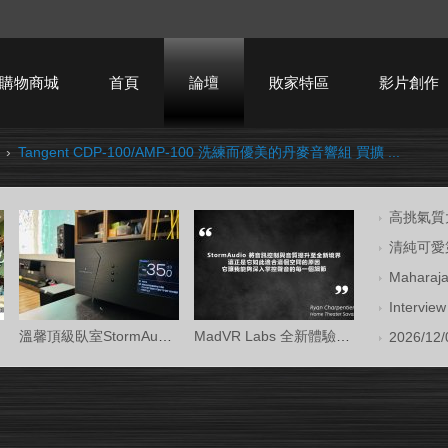
購物商城
首頁
論壇
敗家特區
影片創作
›
Tangent CDP-100/AMP-100 洗練而優美的丹麥音響組 買擴 ...
HTPC技術討論
高挑氣質大
清純可愛第
Mahara
Intervi
溫馨頂級臥室StormAudio風暴Core 16/Ken Kr
MadVR Labs 全新體驗中心 —— 與 StormAud
2026/12/