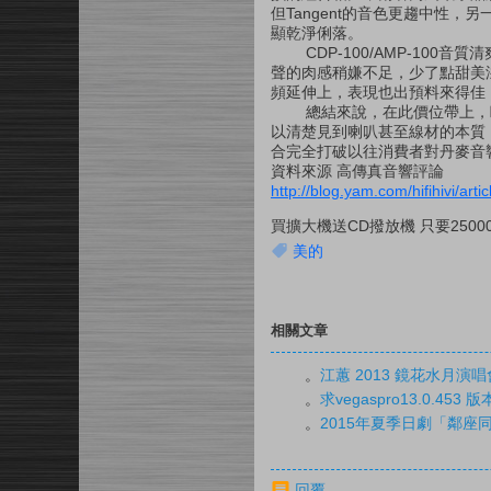
但Tangent的音色更趨中性，另
顯乾淨俐落。
CDP-100/AMP-100
聲的肉感稍嫌不足，少了點甜美
頻延伸上，表現也出預料來得佳
總結來說，在此價位帶上，歐系品
以清楚見到喇叭甚至線材的本質，
合完全打破以往消費者對丹麥音
資料來源 高傳真音響評論
http://blog.yam.com/hifihivi/art
買擴大機送CD撥放機 只要25000
美的
相關文章
。
江蕙 2013 鏡花水月演唱會
。
求vegaspro13.0.45
。
2015年夏季日劇「鄰
回覆