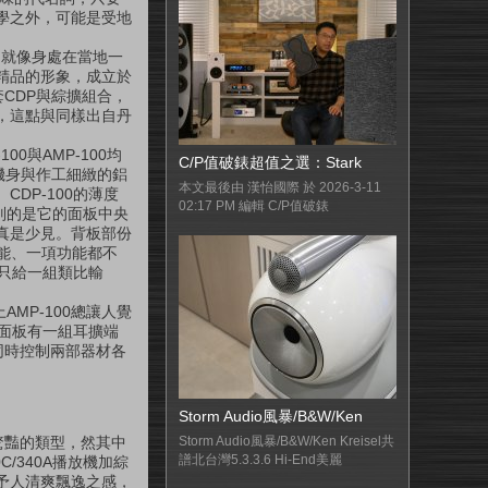
學之外，可能是受地
就像身處在當地一
精品的形象，成立於
套CDP與綜擴組合，
，這點與同樣出自丹
00與AMP-100均
C/P值破錶超值之選：Stark
機身與作工細緻的鋁
本文最後由 漢怡國際 於 2026-3-11
DP-100的薄度
02:17 PM 編輯 C/P值破錶
特別的是它的面板中央
真是少見。背板部份
能、一項功能都不
就只給一組類比輸
AMP-100總讓人覺
方面板有一組耳擴端
同時控制兩部器材各
Storm Audio風暴/B&W/Ken
讓人驚豔的類型，然其中
Storm Audio風暴/B&W/Ken Kreisel共
譜北台灣5.3.3.6 Hi-End美麗
C/340A播放機加綜
予人清爽飄逸之感，