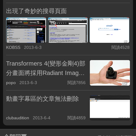
出現了奇妙的搜尋頁面
KOBSS
2013-6-3
閱讀4528
Transformers 4(變形金剛4)部
分畫面將採用Radiant Images
新發表的 Novo Camera
popo
2013-6-3
閱讀7856
動畫字幕區的文章無法刪除
clubaudition
2013-6-4
閱讀4859