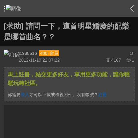
›
影片創作區
›
影片創作綜合討論
›
內容
[求助] 請問一下，這首明星婚慶的配樂
是哪首曲名？？
l1985516
1
480i 會員
F
2012-11-19 22:07:22
4167
1
馬上註冊，結交更多好友，享用更多功能，讓你輕
鬆玩轉社區。
你需要
登入
才可以下載或檢視附件。沒有帳號？
註冊