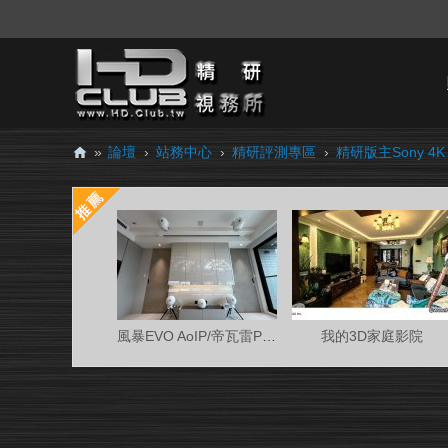
»
論壇
›
站務中心
›
精研評測專區
›
精研版主Sony 4K 
H
D.
Cl
ub
精
研
風暴EVO AoIP/帝瓦雷Phantom 7.0.4金蛋客廳
我的3D家庭影院
視
務
所