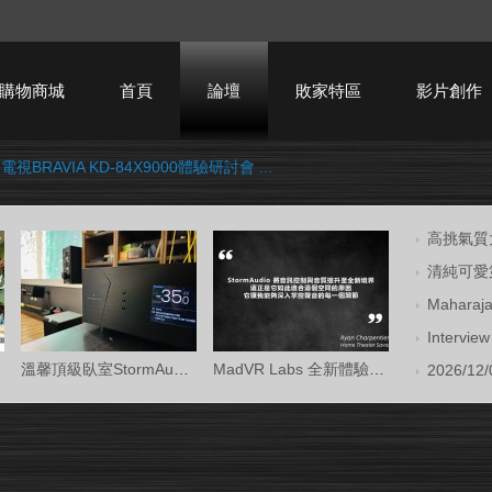
購物商城
首頁
論壇
敗家特區
影片創作
電視BRAVIA KD-84X9000體驗研討會 ...
HTPC技術討論
高挑氣質大
清純可愛第
Mahara
Intervi
溫馨頂級臥室StormAudio風暴Core 16/Ken Kr
MadVR Labs 全新體驗中心 —— 與 StormAud
2026/12/