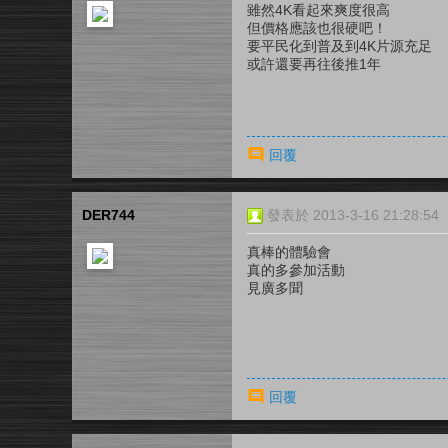
雖然4K看起來爽度很高
但價格應該也很硬吧！
要平民化到普及到4K片源充足
或許還要再往後推1年
回覆
DER744
發表於 2013-3-16 21:28:54
真棒的體驗會
真的多參加活動
見廣多聞
回覆