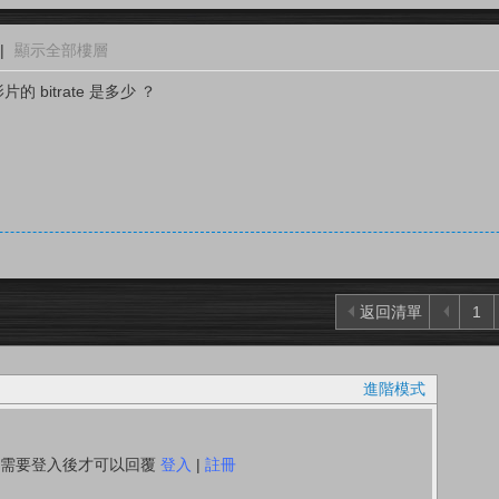
|
顯示全部樓層
片的 bitrate 是多少 ？
返回清單
1
進階模式
你需要登入後才可以回覆
登入
|
註冊