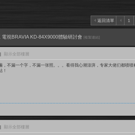
返回清單
1
 電視BRAVIA KD-84X9000體驗研討會
[複製連結]
|
顯示全部樓層
遍，不漏一个字，不漏一张照。。。看得我心潮澎湃，专家大佬们都啧啧
站！
|
顯示全部樓層