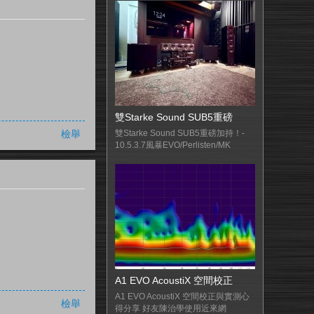
雙Starke Sound SUB5重磅
檢舉
雙Starke Sound SUB5重磅加持！-
10.5.3.7風暴EVO/Perlisten/MK
A1 EVO AcoustiX 空間校正
A1 EVO AcoustiX 空間校正與實測心
檢舉
得分享 好友陳治學使用近來網