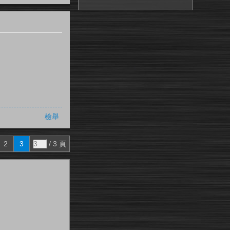
檢舉
2
3
/ 3 頁