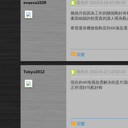
evaeva1028
發表於 2013-3-24 07:38:20
幾個月前因為工作的關係剛好有機會見
畫面細膩的程度真的讓人嘆為觀
希望還有機會能夠見到4K液晶
回覆
Tokyo2012
發表於 2013-5-17 13:02:42
现在的4K电视急需解决的是片源
正所谓好马配好鞍
回覆