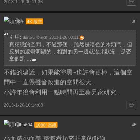
2013-1-26 00:11:36
小許
3
4K 版主
F
引用:
dartwu 發表於 2013-1-26 00:11
真精緻的空間，不過那個....雖然是暗色的木頭門，但
反射的還蠻明顯的，相對的另一邊就沒此狀況，是否
拿個黑 ...
不錯的建議，如果能塗黑~也許會更棒，這個空
間中一直覺聲音改進的空間很大。
小許年後會利用一點時間再至蔡兄家研究。
2013-1-26 10:14:08
bbbb604
4
1080i 高級
F
小而精小而美,整體看起來非常的舒適,