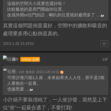
這樣的空間大小其實也還好啦！
比較尷尬的是房門開啟的位置。
改成外開or拉門的話，喇叭的位置就好處理多了 ...
其實這個問題倒是還好，空間中的擴散和吸音的
處理要多用心點倒是真的。
2013-1-26 23:29:01
真平
13
1080p 金牌
F
引用:
小許 發表於 2013-1-26 14:31
可惜沙潑只能1人座，未來如果夫人入住，那不是2個
人要抱在一起看。
也挻恩愛 ...
小許就不要裝清純了，一人坐沙發，當然是上下
位"坐"一起最合適了，不要打我!