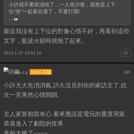
小許就不要裝清純了，一人坐沙發，當然是上下
位"坐"一起最合適了，不要打我!
...
最近我沒有上下位的對像心情不好，再看到這些
文字，藍波火頓時就燒了起來。
2013-1-27 19:54:16
kao.c.y
16
1080i 高級
F
小許大大先消消氣.許久沒見到你的家訪文了.此
次一見果然心情開朗.
主人家算相當有心.看來應該是電玩的重度用家.
恭喜進入了劇院的世界.
真的太棒了~~~~