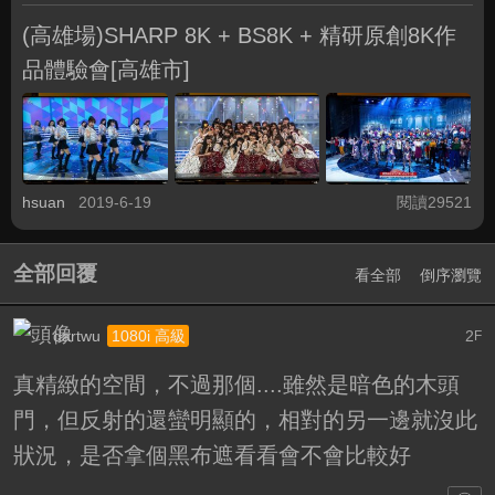
(高雄場)SHARP 8K + BS8K + 精研原創8K作
品體驗會[高雄市]
hsuan
2019-6-19
閱讀29521
全部回覆
看全部
倒序瀏覽
dartwu
2
1080i 高級
F
真精緻的空間，不過那個....雖然是暗色的木頭
門，但反射的還蠻明顯的，相對的另一邊就沒此
狀況，是否拿個黑布遮看看會不會比較好