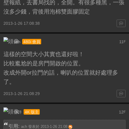
壁報紙，去書局找的，全開。有很多種黑，一張
沒多少錢，背後用泡棉雙面膠固定
2013-1-26 17:08:38
ach
11
480i 會員
F
這樣的空間大小其實也還好啦！
比較尷尬的是房門開啟的位置。
改成外開or拉門的話，喇叭的位置就好處理多
了。
2013-1-26 21:08:29
小許
12
4K 版主
F
引用:
ach 發表於 2013-1-26 21:08