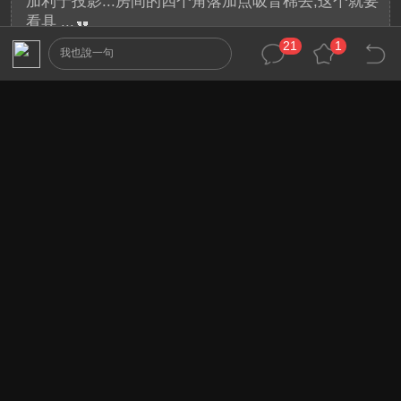
加利于投影...房间的四个角落加点吸音棉去,这个就要
看具 ...
21
1
我也說一句
其實現在蔡先生空間中不應該加吸音棉，
應該多加一些傢俱(天然的擴散、吸音)
2013-3-15 22:51:40
小許
22
4K 版主
F
引用:
Sopon.HD 發表於 2013-3-2 11:07
用這麼高等級的設備玩GT5一定非常有臨場感...
用套像樣的係統來打遊戲！一直以來也是小新的
夢想。可惜當有財力時~却沒時間！
2013-3-15 22:52:16