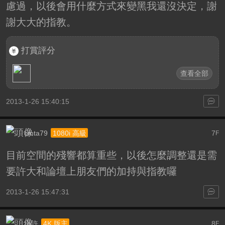
慮過，以後會用什麼方式來變黑我還沒決定，謝
謝大大的指教。
打賞評分
查看全部
2013-1-26 15:40:15
cmta79
7
1080i 高級
F
目前空間的殘響都算重些，以後怎麼調整還是需
要許大和論壇上朋友們的加持與指教囉
2013-1-26 15:47:31
小許
8
4K 版主
F