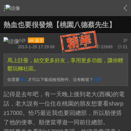
›
家庭劇院
›
HD.Club 精研家訪特搜隊
›
內容
熱血也要很發燒【桃園八德蔡先生】
小許
1
4K 版主
F
2013-1-25 17:29:58
22689
21
馬上註冊，結交更多好友，享用更多功能，讓你輕
鬆玩轉社區。
你需要
登入
才可以下載或檢視附件。沒有帳號？
註冊
記得是去年吧，有一天晚上接到老大(西楓)的電
話，老大說有一位住在桃園的朋友想要看sharp
z17000。恰巧最近我也要回總部，所以順便搭
了他的便車、順便當導遊一同前往總部。