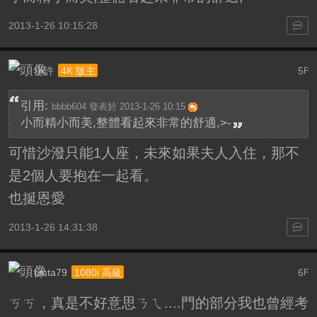
2013-1-26 10:15:28
小許
5
4K 版主
F
引用:
bbbb604 發表於 2013-1-26 10:15
小而精小而美,整體看起來非常的舒適,>-
可惜沙潑只能1人座，未來如果夫人入住，那不
是2個人要抱在一起看。
也挻恩愛
2013-1-26 14:31:38
cmta79
6
1080i 高級
F
ㄎㄎ，真是不好意思ㄋㄟ....門的部分我也曾經考