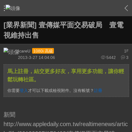
›
綜合討論區
›
台灣UHD TV發展討論區
›
內容
[業界新聞] 壹傳媒平面交易破局 壹電
視維持出售
IcareU
1
1080i 高級
F
2013-3-27 14:04:06
5442
3
馬上註冊，結交更多好友，享用更多功能，讓你輕
鬆玩轉社區。
你需要
登入
才可以下載或檢視附件。沒有帳號？
註冊
新聞
http://www.appledaily.com.tw/realtimenews/artic