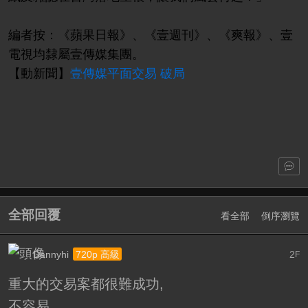
編者按：《蘋果日報》、《壹週刊》、《爽報》、壹
電視均隸屬壹傳媒集團。
【動新聞】
壹傳媒平面交易 破局
全部回覆
看全部
倒序瀏覽
Dannyhi
2
720p 高級
F
重大的交易案都很難成功,
不容易.