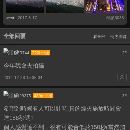
west
2017-6-17
閱讀6033
全部回覆
看全部
倒序瀏覽
DER744
2
720i 中級
F
今年我會去拍攝
2014-12-28 15:35:04
kf129375
3
480p 中級
F
希望到時候有人可以計時,真的煙火施放時間會
達188秒嗎?
個人感覺達不到，很有可能會低於150秒(當然扣