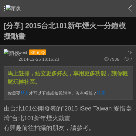
›
影片創作區
›
影片創作綜合討論
›
內容
[分享] 2015台北101新年煙火一分鐘模
擬動畫
west
1
8K 司令
F
2014-12-25 18:15:23
7936
7
馬上註冊，結交更多好友，享用更多功能，讓你輕
鬆玩轉社區。
你需要
登入
才可以下載或檢視附件。沒有帳號？
註冊
由台北101公開發表的"2015 iSee Taiwan 愛惜臺
灣"台北101新年煙火動畫
有興趣前往拍攝的朋友，請參考。