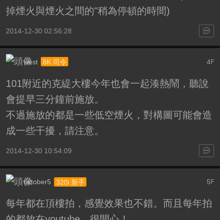
掉煙火與煙火之間的"稍為停頓的時間)
2014-12-30 02:56:28
west
4
8K 司令
F
101附近的克緹大樓今年也會一起湊熱鬧，聽說
會提早三分鐘前施放。
不過施放的都是一些低空煙火，對構圖可能會造
成一些干擾，請注意。
2014-12-30 10:54:09
october5
5
320i 新手
F
每年都在頂樓拍，感覺效果也不錯。而且每年拍
的都放在youtube，很開心！