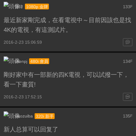
晉瑋
133
1080p 金牌
F
最近新家剛完成，在看電視中～目前因該也是找
4K的電視，有這測試片。
2016-2-23 15:06:59
chenpj
134
480i 會員
F
剛好家中有一部新的四K電視，可以試撥一下，
看一下畫質!
2016-2-23 17:52:15
xiaozuiba
135
320i 新手
F
新人总算可以回复了