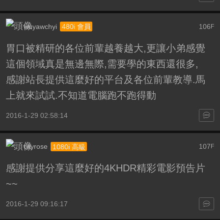
wuyawchyi
106
480i 會員
F
胃口被精研的各位前輩越養越大,更讓小弟感覺
這個領域真是無邊無際,需要學的東西還很多,
感謝站長提供這麼好的平台及各位前輩教導.馬
上就來試試.不知道電腦跑不跑得動
2016-1-29 02:58:14
cityrose
107
1080i 高級
F
感謝提供分享這麼好的4KHDR精彩電影預告片
~~
2016-1-29 09:16:17