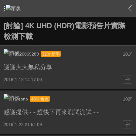
›
家庭劇院
›
家庭劇院相關討論大廳
›
內容
[討論] 4K UHD (HDR)電影預告片實際
檢測下載
0926069289
101
320i 新手
F
謝謝大大無私分享
2016-1-18 14:17:00
Hisonp
102
480i 會員
F
感謝提供~~ 趕快下再來測試測試~~
2016-1-23 21:54:09