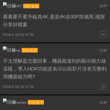
eno03
122
480i 會員
F
看看要不要升級真4K,還是4K@30P加減用,感謝
分享好檔案
2016-2-16 01:47:03
lecod
123
320i 新手
F
不太理解是怎麼回事，機器能達到的顯示能力就
這樣，導入HDR功能是表示以前影片沒有完整利
用機器能力嗎?
2016-2-16 12:17:55
ultrachee
124
320i 新手
F